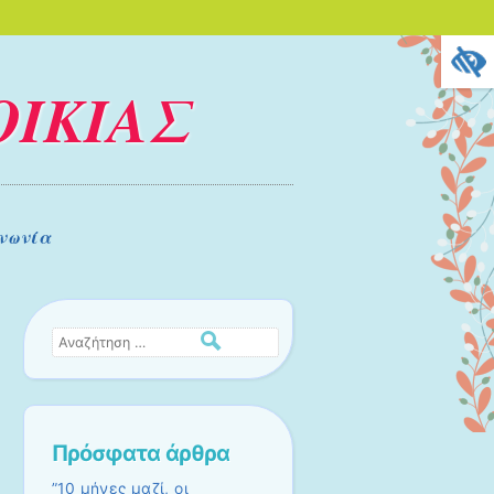
ΟΙΚΙΑΣ
νωνία
Αναζήτηση
Πρόσφατα άρθρα
”10 μήνες μαζί, οι