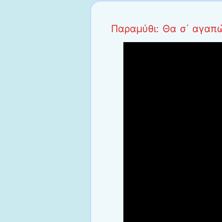
Παραμύθι: Θα σ΄ αγαπώ 