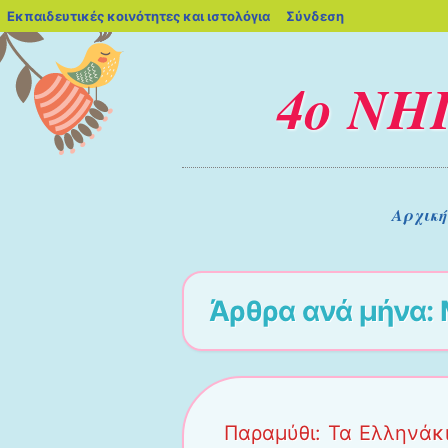
blogs.sch.gr
Εκπαιδευτικές κοινότητες και ιστολόγια
Σύνδεση
4ο ΝΗ
Μενού
Μετάβαση στο περιεχόμενο
Αρχική
Άρθρα ανά μήνα:
Παραμύθι: Τα Ελληνάκ