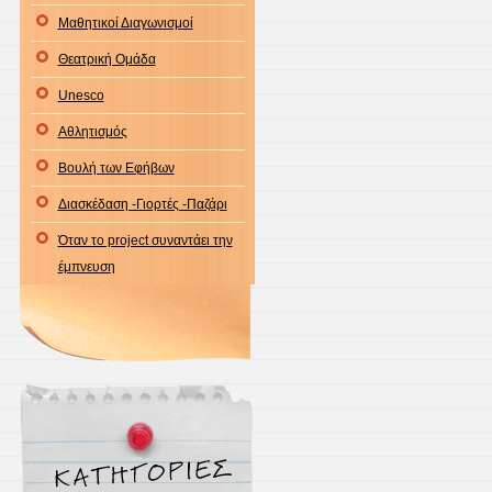
Μαθητικοί Διαγωνισμοί
Θεατρική Ομάδα
Unesco
Αθλητισμός
Βουλή των Εφήβων
Διασκέδαση -Γιορτές -Παζάρι
Όταν το project συναντάει την
έμπνευση