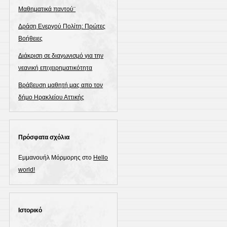
Μαθηματικά παντού¨
Δράση Ενεργού Πολίτη: Πρώτες
Βοήθειες
Διάκριση σε διαγωνισμό για την
νεανική επιχειρηματικότητα
Βράβευση μαθητή μας απο τον
δήμο Ηρακλείου Αττικής
Πρόσφατα σχόλια
Εμμανουήλ Μόρμορης
στο
Hello
world!
Ιστορικό