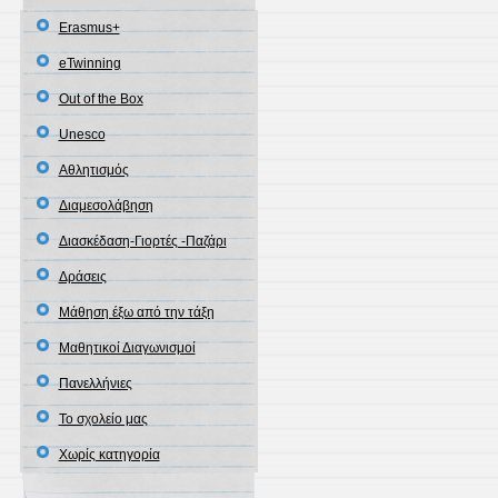
Erasmus+
eTwinning
Out of the Box
Unesco
Αθλητισμός
Διαμεσολάβηση
Διασκέδαση-Γιορτές -Παζάρι
Δράσεις
Μάθηση έξω από την τάξη
Μαθητικοί Διαγωνισμοί
Πανελλήνιες
Το σχολείο μας
Χωρίς κατηγορία