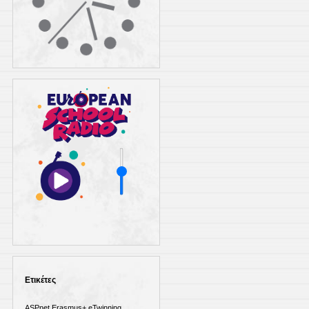
Ετικέτες
ASPnet
Erasmus+
eTwinning