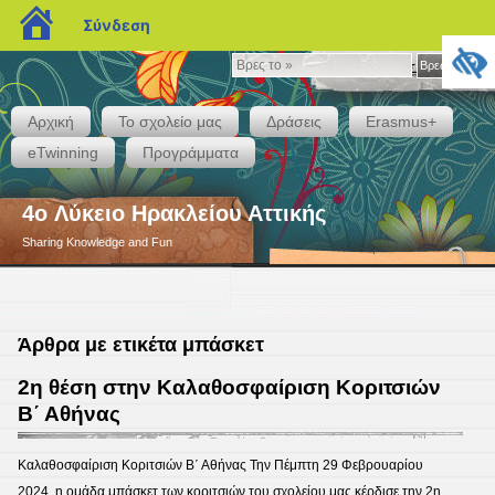
blogs.sch.gr
Σύνδεση
Βρες
Βρες το »
το
»
Αρχική
Το σχολείο μας
Δράσεις
Erasmus+
eTwinning
Προγράμματα
4o Λύκειο Ηρακλείου Αττικής
Sharing Knowledge and Fun
Άρθρα με ετικέτα μπάσκετ
2η θέση στην Καλαθοσφαίριση Κοριτσιών
Β΄ Αθήνας
Καλαθοσφαίριση Κοριτσιών Β΄ Αθήνας Την Πέμπτη 29 Φεβρουαρίου
2024, η ομάδα μπάσκετ των κοριτσιών του σχολείου μας κέρδισε την 2η