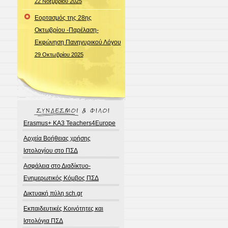
22 Νοεμβρίου 2025
Εορτασμός της 28ης
Οκτωβρίου -Παρέλαση-
Εκφώνηση Πανηγυρικού Λόγου
29 Οκτωβρίου 2025
Erasmus+ KA3 Teachers4Europe
Αρχεία Βοήθειας χρήσης
Ιστολογίου στο ΠΣΔ
Ασφάλεια στο Διαδίκτυο-
Ενημερωτικός Κόμβος ΠΣΔ
Δικτυακή πύλη sch.gr
Εκπαιδευτικές Κοινότητες και
Ιστολόγια ΠΣΔ