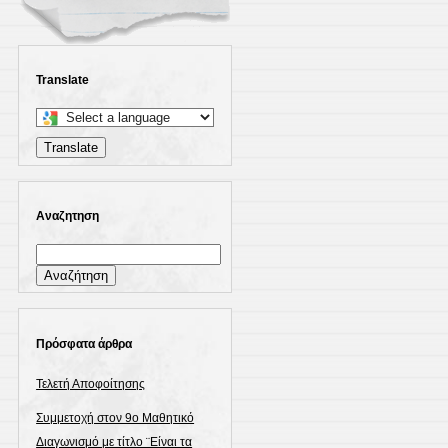
Translate
Select
a
Translate
language
to
translate
Αναζητηση
this
Αναζήτηση
page
για:
Πρόσφατα άρθρα
Τελετή Αποφοίτησης
Συμμετοχή στον 9ο Μαθητικό
Διαγωνισμό με τίτλο ¨Είναι τα