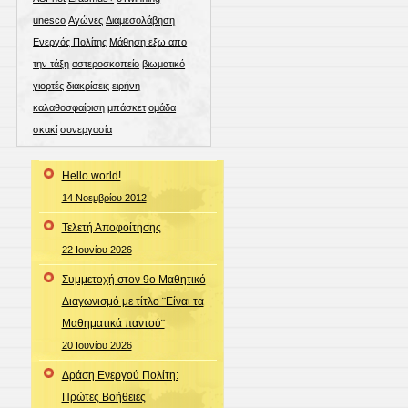
unesco
Αγώνες
Διαμεσολάβηση
Ενεργός Πολίτης
Μάθηση εξω απο
την τάξη
αστεροσκοπείο
βιωματικό
γιορτές
διακρίσεις
ειρήνη
καλαθοσφαίριση
μπάσκετ
ομάδα
σκακί
συνεργασία
Hello world!
14 Νοεμβρίου 2012
Τελετή Αποφοίτησης
22 Ιουνίου 2026
Συμμετοχή στον 9ο Μαθητικό
Διαγωνισμό με τίτλο ¨Είναι τα
Μαθηματικά παντού¨
20 Ιουνίου 2026
Δράση Ενεργού Πολίτη:
Πρώτες Βοήθειες