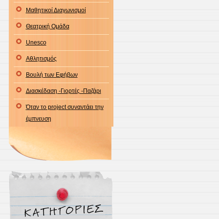
Μαθητικοί Διαγωνισμοί
Θεατρική Ομάδα
Unesco
Αθλητισμός
Βουλή των Εφήβων
Διασκέδαση -Γιορτές -Παζάρι
Όταν το project συναντάει την
έμπνευση