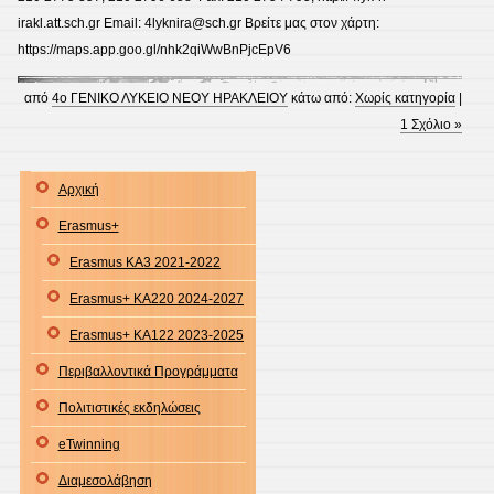
irakl.att.sch.gr Email: 4lyknira@sch.gr Βρείτε μας στον χάρτη:
https://maps.app.goo.gl/nhk2qiWwBnPjcEpV6
από
4ο ΓΕΝΙΚΟ ΛΥΚΕΙΟ ΝΕΟΥ ΗΡΑΚΛΕΙΟΥ
κάτω από:
Χωρίς κατηγορία
|
1 Σχόλιο »
Αρχική
Erasmus+
Erasmus KA3 2021-2022
Erasmus+ KA220 2024-2027
Erasmus+ KA122 2023-2025
Περιβαλλοντικά Προγράμματα
Πολιτιστικές εκδηλώσεις
eTwinning
Διαμεσολάβηση