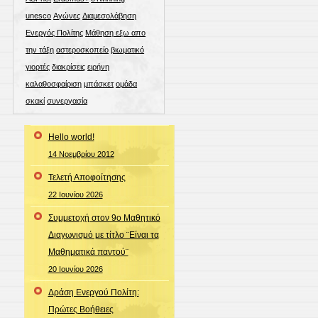
unesco
Αγώνες
Διαμεσολάβηση
Ενεργός Πολίτης
Μάθηση εξω απο
την τάξη
αστεροσκοπείο
βιωματικό
γιορτές
διακρίσεις
ειρήνη
καλαθοσφαίριση
μπάσκετ
ομάδα
σκακί
συνεργασία
Hello world!
14 Νοεμβρίου 2012
Τελετή Αποφοίτησης
22 Ιουνίου 2026
Συμμετοχή στον 9ο Μαθητικό
Διαγωνισμό με τίτλο ¨Είναι τα
Μαθηματικά παντού¨
20 Ιουνίου 2026
Δράση Ενεργού Πολίτη:
Πρώτες Βοήθειες