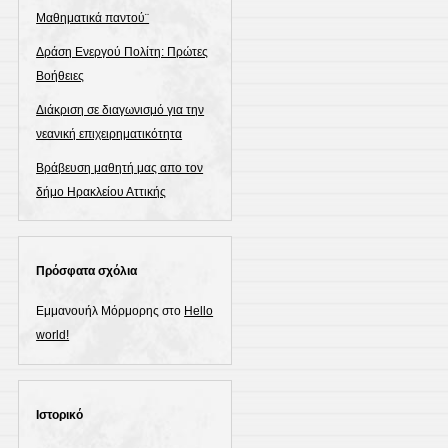
Μαθηματικά παντού¨
Δράση Ενεργού Πολίτη: Πρώτες
Βοήθειες
Διάκριση σε διαγωνισμό για την
νεανική επιχειρηματικότητα
Βράβευση μαθητή μας απο τον
δήμο Ηρακλείου Αττικής
Πρόσφατα σχόλια
Εμμανουήλ Μόρμορης
στο
Hello
world!
Ιστορικό