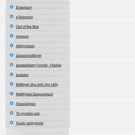
Erasmus+
eTwinning
Out of the Box
Unesco
Αθλητισμός
Διαμεσολάβηση
Διασκέδαση-Γιορτές -Παζάρι
Δράσεις
Μάθηση έξω από την τάξη
Μαθητικοί Διαγωνισμοί
Πανελλήνιες
Το σχολείο μας
Χωρίς κατηγορία