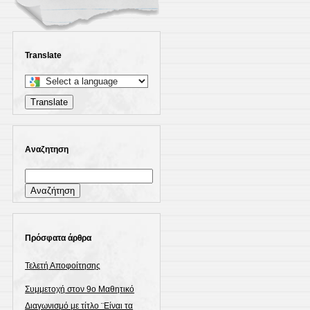
Translate
Select
a
Translate
language
to
translate
Αναζητηση
this
Αναζήτηση
page
για:
Πρόσφατα άρθρα
Τελετή Αποφοίτησης
Συμμετοχή στον 9ο Μαθητικό
Διαγωνισμό με τίτλο ¨Είναι τα