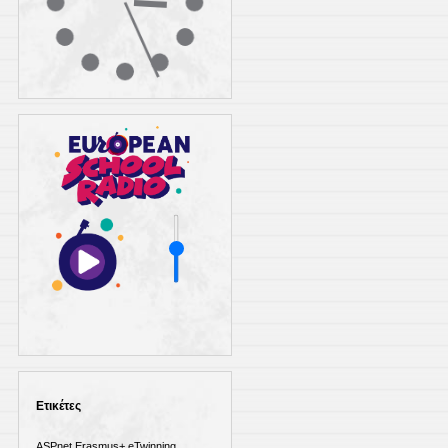
Ετικέτες
ASPnet
Erasmus+
eTwinning