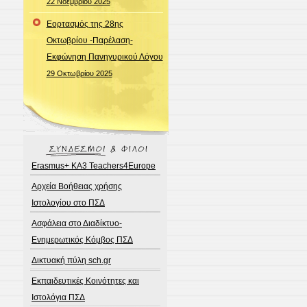
22 Νοεμβρίου 2025
Εορτασμός της 28ης
Οκτωβρίου -Παρέλαση-
Εκφώνηση Πανηγυρικού Λόγου
29 Οκτωβρίου 2025
Erasmus+ KA3 Teachers4Europe
Αρχεία Βοήθειας χρήσης
Ιστολογίου στο ΠΣΔ
Ασφάλεια στο Διαδίκτυο-
Ενημερωτικός Κόμβος ΠΣΔ
Δικτυακή πύλη sch.gr
Εκπαιδευτικές Κοινότητες και
Ιστολόγια ΠΣΔ