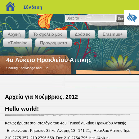
blogs.sch.gr
Σύνδεση
Βρες
Βρες το »
το
»
Αρχική
Το σχολείο μας
Δράσεις
Erasmus+
eTwinning
Προγράμματα
4o Λύκειο Ηρακλείου Αττικής
Sharing Knowledge and Fun
Αρχεία για Νοέμβριος, 2012
Hello world!
2
Καλώς ήρθατε στο ιστολόγιο του 4ου Γενικού Λυκείου Ηρακλείου Αττικής
Επικοινωνία : Κηφισίας 32 και Ανάφης 13, 141 21, Ηράκλειο Αττικής Τηλ:
210 2775 357, 210 2796 658 Fax: 210 2754 795, http://4lyk-n-