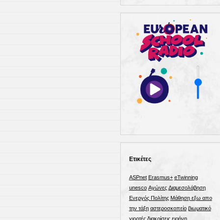
Ετικέτες
ASPnet
Erasmus+
eTwinning
unesco
Αγώνες
Διαμεσολάβηση
Ενεργός Πολίτης
Μάθηση εξω απο
την τάξη
αστεροσκοπείο
βιωματικό
γιορτές
διακρίσεις
ειρήνη