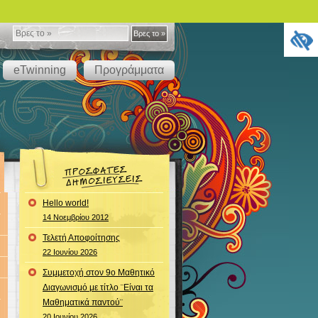
Βρες
Βρες το »
το
eTwinning
Προγράμματα
»
Hello world!
14 Νοεμβρίου 2012
Τελετή Αποφοίτησης
22 Ιουνίου 2026
Συμμετοχή στον 9ο Μαθητικό
Διαγωνισμό με τίτλο ¨Είναι τα
Μαθηματικά παντού¨
20 Ιουνίου 2026