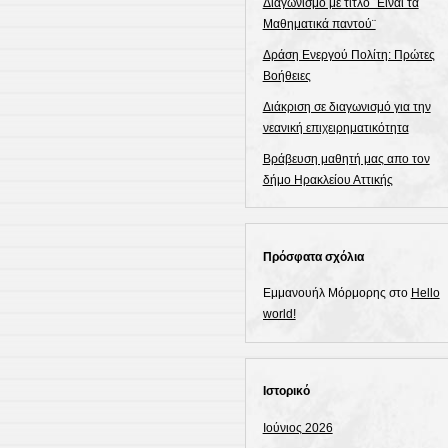
Διαγωνισμό με τίτλο ¨Είναι τα
Μαθηματικά παντού¨
Δράση Ενεργού Πολίτη: Πρώτες
Βοήθειες
Διάκριση σε διαγωνισμό για την
νεανική επιχειρηματικότητα
Βράβευση μαθητή μας απο τον
δήμο Ηρακλείου Αττικής
Πρόσφατα σχόλια
Εμμανουήλ Μόρμορης
στο
Hello
world!
Ιστορικό
Ιούνιος 2026