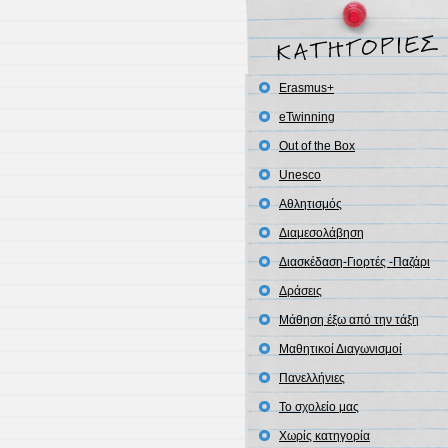
Erasmus+
eTwinning
Out of the Box
Unesco
Αθλητισμός
Διαμεσολάβηση
Διασκέδαση-Γιορτές -Παζάρι
Δράσεις
Μάθηση έξω από την τάξη
Μαθητικοί Διαγωνισμοί
Πανελλήνιες
Το σχολείο μας
Χωρίς κατηγορία