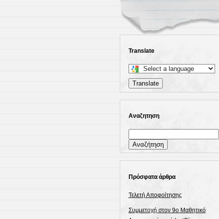
Translate
Select
a
Translate
language
to
translate
Αναζητηση
this
page
Αναζήτηση
για:
Πρόσφατα άρθρα
Τελετή Αποφοίτησης
Συμμετοχή στον 9ο Μαθητικό