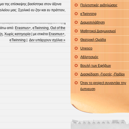
μμα της επίσκεψης βασίστηκε στον άξονα
Πολιτιστικές εκδηλώσεις
ίου μας: Σχολικό ευ ζην και ευ πράττειν,
eTwinning
Διαμεσολάβηση
άτω από:
Erasmus+
,
eTwinning
,
Out of the
Μαθητικοί Διαγωνισμοί
ξη
,
Χωρίς κατηγορία
| με ετικέτα
Erasmus+
,
Θεατρική Ομάδα
eTwinning
|
Δεν υπάρχουν σχόλια »
Unesco
Αθλητισμός
Βουλή των Εφήβων
Διασκέδαση -Γιορτές -Παζάρι
Όταν το project συναντάει την
έμπνευση