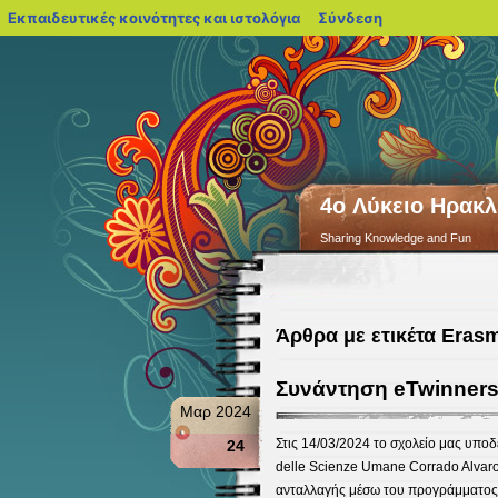
blogs.sch.gr
Εκπαιδευτικές κοινότητες και ιστολόγια
Σύνδεση
4o Λύκειο Ηρακλ
Sharing Knowledge and Fun
Άρθρα με ετικέτα Eras
Συνάντηση eTwinners
Μαρ 2024
Στις 14/03/2024 το σχολείο μας υποδ
24
delle Scienze Umane Corrado Alvaro
ανταλλαγής μέσω του προγράμματος