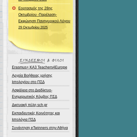
Εορτασμός της 28ης
Οκτωβρίου -Παρέλαση-
Εκφώνηση Πανηγυρικού Λόγου
29 Οκτωβρίου 2025
Erasmus+ KA3 Teachers4Europe
Αρχεία Βοήθειας χρήσης
Ιστολογίου στο ΠΣΔ
Ασφάλεια στο Διαδίκτυο-
Ενημερωτικός Κόμβος ΠΣΔ
Δικτυακή πύλη sch.gr
Εκπαιδευτικές Κοινότητες και
Ιστολόγια ΠΣΔ
Συνάντηση eTwinners στην Αθήνα