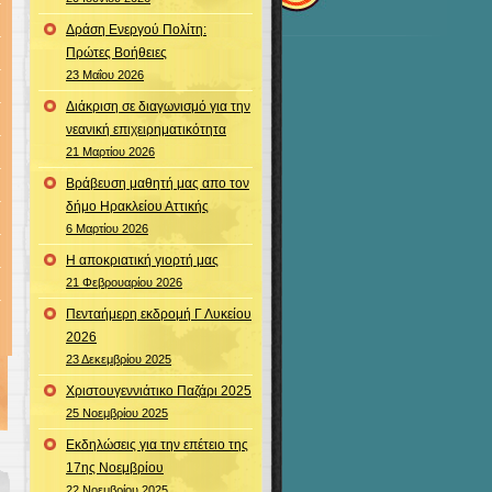
Δράση Ενεργού Πολίτη:
Πρώτες Βοήθειες
23 Μαΐου 2026
Διάκριση σε διαγωνισμό για την
νεανική επιχειρηματικότητα
21 Μαρτίου 2026
Βράβευση μαθητή μας απο τον
δήμο Ηρακλείου Αττικής
6 Μαρτίου 2026
Η αποκριατική γιορτή μας
21 Φεβρουαρίου 2026
Πενταήμερη εκδρομή Γ Λυκείου
2026
23 Δεκεμβρίου 2025
Χριστουγεννιάτικο Παζάρι 2025
25 Νοεμβρίου 2025
Εκδηλώσεις για την επέτειο της
17ης Νοεμβρίου
22 Νοεμβρίου 2025