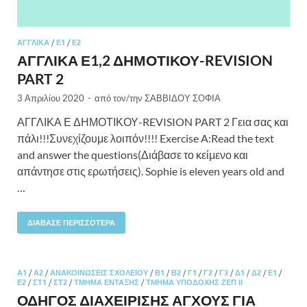
ΑΓΓΛΙΚΆ
/
Ε1
/
Ε2
ΑΓΓΛΙΚΑ Ε1,2 ΔΗΜΟΤΙΚΟΥ-REVISION
PART 2
3 Απριλίου 2020
-
από τον/την
ΣΑΒΒΙΔΟΥ ΣΟΦΙΑ
ΑΓΓΛΙΚΑ Ε ΔΗΜΟΤΙΚΟΥ-REVISION PART 2 Γεια σας και
πάλι!!!Συνεχίζουμε λοιπόν!!!! Exercise A:Read the text
and answer the questions(Διάβασε το κείμενο και
απάντησε στις ερωτήσεις). Sophie is eleven years old and
…
ΔΙΆΒΑΣΕ ΠΕΡΙΣΣΌΤΕΡΑ
Α1
/
Α2
/
ΑΝΑΚΟΙΝΏΣΕΙΣ ΣΧΟΛΕΊΟΥ
/
Β1
/
Β2
/
Γ1
/
Γ2
/
Γ3
/
Δ1
/
Δ2
/
Ε1
/
Ε2
/
ΣΤ1
/
ΣΤ2
/
ΤΜΉΜΑ ΈΝΤΑΞΗΣ
/
ΤΜΉΜΑ ΥΠΟΔΟΧΉΣ ΖΕΠ ΙΙ
ΟΔΗΓΟΣ ΔΙΑΧΕΙΡΙΣΗΣ ΑΓΧΟΥΣ ΓΙΑ