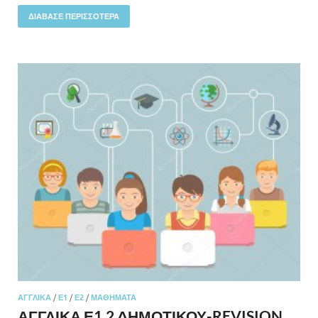
ΔΙΆΒΑΣΕ ΠΕΡΙΣΣΌΤΕΡΑ
ΑΓΓΛΙΚΆ
/
Ε1
/
Ε2
/
ΜΑΘΉΜΑΤΑ
ΑΓΓΛΙΚΑ Ε1,2 ΔΗΜΟΤΙΚΟΥ-REVISION