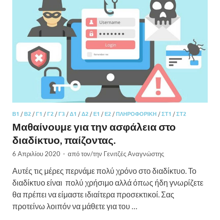
Β1
/
Β2
/
Γ1
/
Γ2
/
Γ3
/
Δ1
/
Δ2
/
Ε1
/
Ε2
/
ΠΛΗΡΟΦΟΡΙΚΉ
/
ΣΤ1
/
ΣΤ2
Μαθαίνουμε για την ασφάλεια στο
διαδίκτυο, παίζοντας.
6 Απριλίου 2020
-
από τον/την
Γενιτζές Αναγνώστης
Αυτές τις μέρες περνάμε πολύ χρόνο στο διαδίκτυο. Το
διαδίκτυο είναι πολύ χρήσιμο αλλά όπως ήδη γνωρίζετε
θα πρέπει να είμαστε ιδιαίτερα προσεκτικοί. Σας
προτείνω λοιπόν να μάθετε για του …