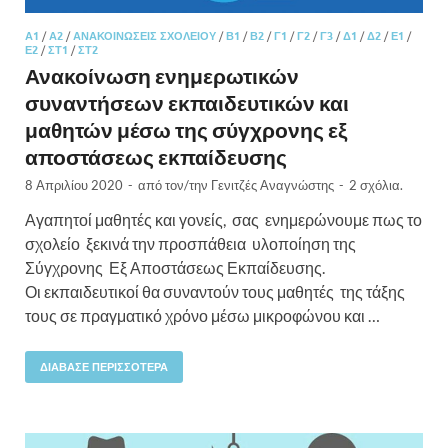
Α1
/
Α2
/
ΑΝΑΚΟΙΝΏΣΕΙΣ ΣΧΟΛΕΊΟΥ
/
Β1
/
Β2
/
Γ1
/
Γ2
/
Γ3
/
Δ1
/
Δ2
/
Ε1
/
Ε2
/
ΣΤ1
/
ΣΤ2
Ανακοίνωση ενημερωτικών
συναντήσεων εκπαιδευτικών και
μαθητών μέσω της σύγχρονης εξ
αποστάσεως εκπαίδευσης
8 Απριλίου 2020
-
από τον/την
Γενιτζές Αναγνώστης
-
2 σχόλια.
Αγαπητοί μαθητές και γονείς, σας ενημερώνουμε πως το
σχολείο ξεκινά την προσπάθεια υλοποίηση της
Σύγχρονης Εξ Αποστάσεως Εκπαίδευσης.
Οι εκπαιδευτικοί θα συναντούν τους μαθητές της τάξης
τους σε πραγματικό χρόνο μέσω μικροφώνου και …
ΔΙΆΒΑΣΕ ΠΕΡΙΣΣΌΤΕΡΑ