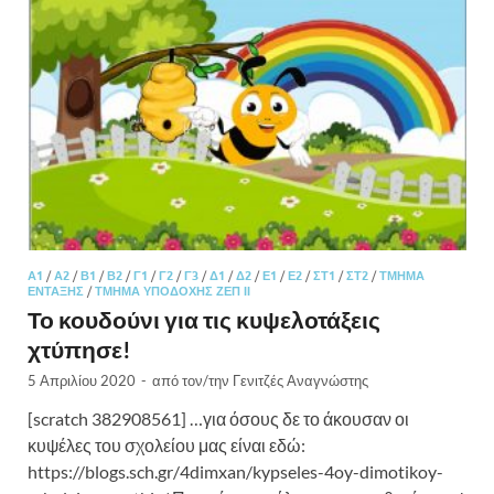
Α1
/
Α2
/
Β1
/
Β2
/
Γ1
/
Γ2
/
Γ3
/
Δ1
/
Δ2
/
Ε1
/
Ε2
/
ΣΤ1
/
ΣΤ2
/
ΤΜΉΜΑ
ΈΝΤΑΞΗΣ
/
ΤΜΉΜΑ ΥΠΟΔΟΧΉΣ ΖΕΠ ΙΙ
Το κουδούνι για τις κυψελοτάξεις
χτύπησε!
5 Απριλίου 2020
-
από τον/την
Γενιτζές Αναγνώστης
[scratch 382908561] …για όσους δε το άκουσαν οι
κυψέλες του σχολείου μας είναι εδώ:
https://blogs.sch.gr/4dimxan/kypseles-4oy-dimotikoy-