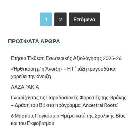
1
2
Επόμενα
ΠΡΌΣΦΑΤΑ ΆΡΘΡΑ
Ετήσια Έκθεση Εσωτερικής Αξιολόγησης 2025-26
«Ήρθι κόρη μ’ η Άνοιξη» – Η Γ΄ τάξη τραγουδά και
χορεύει την άνοιξη
ΛΑΖΑΡΑΚΙΑ
Γνωρίζοντας τις Παραδοσιακές Φορεσιές της Θράκης
– Δράση του Β1 στο πρόγραμμα ‘Ancestral Roots’
6 Μαρτίου, Παγκόσμια Ημέρα κατά της Σχολικής Βίας
και του Εκφοβισμού