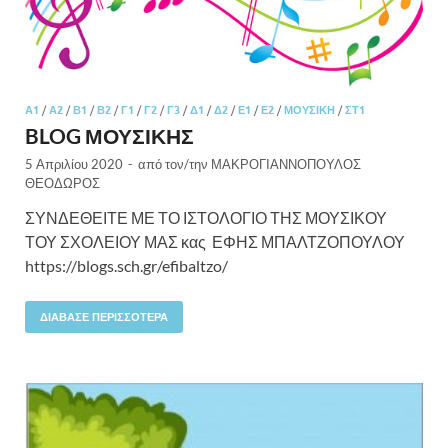
Α1
/
Α2
/
Β1
/
Β2
/
Γ1
/
Γ2
/
Γ3
/
Δ1
/
Δ2
/
Ε1
/
Ε2
/
ΜΟΥΣΙΚΉ
/
ΣΤ1
BLOG ΜΟΥΣΙΚΗΣ
5 Απριλίου 2020
-
από τον/την
ΜΑΚΡΟΓΙΑΝΝΟΠΟΥΛΟΣ
ΘΕΟΔΩΡΟΣ
ΣΥΝΔΕΘΕΙΤΕ ΜΕ ΤΟ ΙΣΤΟΛΟΓΙΟ ΤΗΣ ΜΟΥΣΙΚΟΥ
ΤΟΥ ΣΧΟΛΕΙΟΥ ΜΑΣ κας ΕΦΗΣ ΜΠΑΛΤΖΟΠΟΥΛΟΥ
https://blogs.sch.gr/efibaltzo/
ΔΙΆΒΑΣΕ ΠΕΡΙΣΣΌΤΕΡΑ