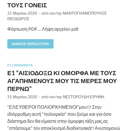
ΤΟΥΣ ΓΟΝΕΙΣ
31 Μαρτίου 2020
-
από τον/την
ΜΑΚΡΟΓΙΑΝΝΟΠΟΥΛΟΣ
ΘΕΟΔΩΡΟΣ
Φόρτωση PDF… Λήψη αρχείου pdf.
ΔΙΆΒΑΣΕ ΠΕΡΙΣΣΌΤΕΡΑ
Ε1
/
ΜΑΘΉΜΑΤΑ
Ε1 “ΑΙΣΙΟΔΟΞΩ ΚΙ ΟΜΟΡΦΑ ΜΕ ΤΟΥΣ
ΑΓΑΠΗΜΕΝΟΥΣ ΜΟΥ ΤΙΣ ΜΕΡΕΣ ΜΟΥ
ΠΕΡΝΩ”
31 Μαρτίου 2020
-
από τον/την
ΝΕΣΤΟΡΟΥΔΗ ΕΙΡΗΝΗ
“ΕΛΕΥΘΕΡΟΙ ΠΟΛΙΟΡΚΗΜΕΝΟΙ”μου!!! Στην
ιδιόρρυθμη αυτή “πολιορκία” που ζούμε και για όσο
διάστημα δεν θα είμαστε στην όμορφη τάξη μας,ας
“σπάσουμε” τον αποκλεισμό διαδικτυακά!! Ανυπομονώ