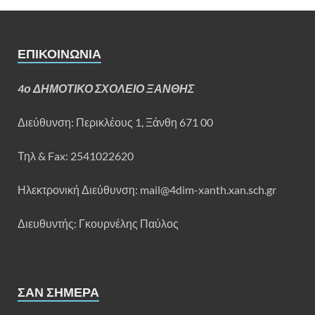
ΕΠΙΚΟΙΝΩΝΊΑ
4ο ΔΗΜΟΤΙΚΟ ΣΧΟΛΕΙΟ ΞΑΝΘΗΣ
Διεύθυνση:
Περικλέους 1, Ξάνθη 671 00
Τηλ & Fax: 2541022620
Ηλεκτρονική Διεύθυνση: mail@4dim-xanth.xan.sch.gr
Διευθυντής: Γκουρνέλης Παύλος
ΣΑΝ ΣΉΜΕΡΑ