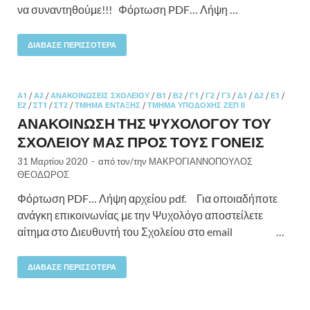
να συναντηθούμε!!! Φόρτωση PDF… Λήψη …
ΔΙΆΒΑΣΕ ΠΕΡΙΣΣΌΤΕΡΑ
Α1
/
Α2
/
ΑΝΑΚΟΙΝΏΣΕΙΣ ΣΧΟΛΕΊΟΥ
/
Β1
/
Β2
/
Γ1
/
Γ2
/
Γ3
/
Δ1
/
Δ2
/
Ε1
/
Ε2
/
ΣΤ1
/
ΣΤ2
/
ΤΜΉΜΑ ΈΝΤΑΞΗΣ
/
ΤΜΉΜΑ ΥΠΟΔΟΧΉΣ ΖΕΠ ΙΙ
ΑΝΑΚΟΙΝΩΣΗ ΤΗΣ ΨΥΧΟΛΟΓΟΥ ΤΟΥ
ΣΧΟΛΕΙΟΥ ΜΑΣ ΠΡΟΣ ΤΟΥΣ ΓΟΝΕΙΣ
31 Μαρτίου 2020
-
από τον/την
ΜΑΚΡΟΓΙΑΝΝΟΠΟΥΛΟΣ
ΘΕΟΔΩΡΟΣ
Φόρτωση PDF… Λήψη αρχείου pdf. Για οποιαδήποτε
ανάγκη επικοινωνίας με την Ψυχολόγο αποστείλετε
αίτημα στο Διευθυντή του Σχολείου στο email …
ΔΙΆΒΑΣΕ ΠΕΡΙΣΣΌΤΕΡΑ