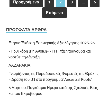
Προηγούμενα
1
2
3
…
6
Επόμενα
ΠΡΌΣΦΑΤΑ ΆΡΘΡΑ
Ετήσια Έκθεση Εσωτερικής Αξιολόγησης 2025-26
«Ήρθι κόρη μ’ η Άνοιξη» – Η Γ΄ τάξη τραγουδά και
χορεύει την άνοιξη
ΛΑΖΑΡΑΚΙΑ
Γνωρίζοντας τις Παραδοσιακές Φορεσιές της Θράκης
– Δράση του Β1 στο πρόγραμμα ‘Ancestral Roots’
6 Μαρτίου, Παγκόσμια Ημέρα κατά της Σχολικής Βίας
και του Εκφοβισμού