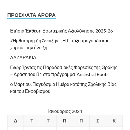
ΠΡΌΣΦΑΤΑ ΆΡΘΡΑ
Ετήσια Έκθεση Εσωτερικής Αξιολόγησης 2025-26
«Ήρθι κόρη μ’ η Άνοιξη» – Η Γ΄ τάξη τραγουδά και
χορεύει την άνοιξη
ΛΑΖΑΡΑΚΙΑ
Γνωρίζοντας τις Παραδοσιακές Φορεσιές της Θράκης
– Δράση του Β1 στο πρόγραμμα ‘Ancestral Roots’
6 Μαρτίου, Παγκόσμια Ημέρα κατά της Σχολικής Βίας
και του Εκφοβισμού
Ιανουάριος 2024
Δ
Τ
Τ
Π
Π
Σ
Κ