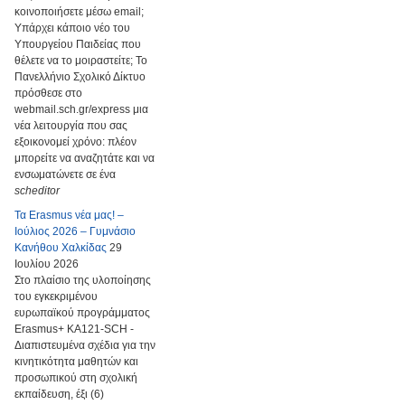
κοινοποιήσετε μέσω email;
Υπάρχει κάποιο νέο του
Υπουργείου Παιδείας που
θέλετε να το μοιραστείτε; Το
Πανελλήνιο Σχολικό Δίκτυο
πρόσθεσε στο
webmail.sch.gr/express μια
νέα λειτουργία που σας
εξοικονομεί χρόνο: πλέον
μπορείτε να αναζητάτε και να
ενσωματώνετε σε ένα
scheditor
Τα Erasmus νέα μας! –
Ιούλιος 2026 – Γυμνάσιο
Κανήθου Χαλκίδας
29
Ιουλίου 2026
Στο πλαίσιο της υλοποίησης
του εγκεκριμένου
ευρωπαϊκού προγράμματος
Erasmus+ KA121-SCH -
Διαπιστευμένα σχέδια για την
κινητικότητα μαθητών και
προσωπικού στη σχολική
εκπαίδευση, έξι (6)