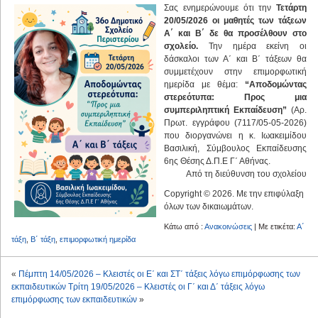
Σας ενημερώνουμε ότι την
Τετάρτη
20/05/2026 οι μαθητές των τάξεων
Α΄ και Β΄ δε θα προσέλθουν στο
σχολείο.
Την ημέρα εκείνη οι
δάσκαλοι των Α΄ και Β΄ τάξεων θα
συμμετέχουν στην επιμορφωτική
ημερίδα με θέμα:
“Αποδομώντας
στερεότυπα: Προς μια
συμπεριληπτική Εκπαίδευση”
(Αρ.
Πρωτ. εγγράφου (7117/05-05-2026)
που διοργανώνει η κ. Ιωακειμίδου
Βασιλική, Σύμβουλος Εκπαίδευσης
6ης Θέσης Δ.Π.Ε Γ΄ Αθήνας.
Από τη διεύθυνση του σχολείου
Copyright © 2026. Με την επιφύλαξη
όλων των δικαιωμάτων.
Κάτω από :
Ανακοινώσεις
| Με ετικέτα:
Α΄
τάξη
,
Β΄ τάξη
,
επιμορφωτική ημερίδα
«
Πέμπτη 14/05/2026 – Κλειστές οι Ε΄ και ΣΤ΄ τάξεις λόγω επιμόρφωσης των
εκπαιδευτικών
Τρίτη 19/05/2026 – Κλειστές οι Γ΄ και Δ΄ τάξεις λόγω
επιμόρφωσης των εκπαιδευτικών
»