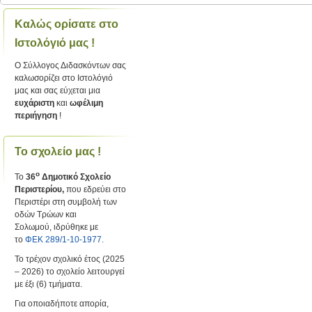
Καλώς ορίσατε στο
Ιστολόγιό μας !
Ο Σύλλογος Διδασκόντων σας
καλωσορίζει στο Ιστολόγιό
μας και σας εύχεται μια
ευχάριστη
και
ωφέλιμη
περιήγηση
!
Το σχολείο μας !
ο
Το
36
Δημοτικό Σχολείο
Περιστερίου,
που εδρεύει στο
Περιστέρι στη συμβολή των
οδών Τρώων και
Σολωμού, ιδρύθηκε με
το
ΦΕΚ 289/1-10-1977.
Το τρέχον σχολικό έτος (2025
– 2026) το σχολείο λειτουργεί
με έξι (6) τμήματα.
Για οποιαδήποτε απορία,