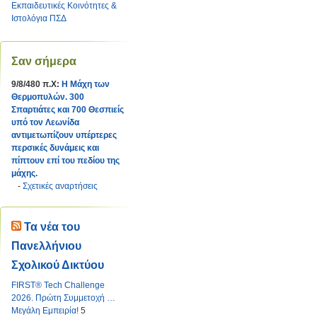
Εκπαιδευτικές Κοινότητες &
Ιστολόγια ΠΣΔ
Σαν σήμερα
9/8/480 π.Χ:
Η Μάχη των
Θερμοπυλών. 300
Σπαρτιάτες και 700 Θεσπιείς
υπό τον Λεωνίδα
αντιμετωπίζουν υπέρτερες
περσικές δυνάμεις και
πίπτουν επί του πεδίου της
μάχης.
-
Σχετικές αναρτήσεις
Τα νέα του
Πανελλήνιου
Σχολικού Δικτύου
FIRST® Tech Challenge
2026. Πρώτη Συμμετοχή …
Μεγάλη Εμπειρία!
5