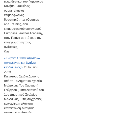
εκπαιδευτικοί του Γυμνασίου
Κανήθου Χαλκίδας
συμμετείχαν σε
επιμορφωτικές
δραστηριότητες (Courses
and Training) του
επιμορφωτικού οργανισμού
Europass Teacher Academy,
στην Πράγα με στόχους την
επαγγελματική τους
ανάπτυξη,
ilias
«Ενεργώ Σωστά: Αξιοποιώ
την ενέργεια και βγαίνω
κερδισμένος!»
28 Ιουλίου
2026
Καινοτόμο Σχέδιο Δράσης
από το 1ο Δημοτικό Σχολείο
Μαλεσίνας Του Χαρχαντή
Γεώργιου [Εκπαιδευτικού του
1ου Δημοτικού Σχολείου
Μαλεσίνας] Στις σύγχρονες
κοινωνίες, η αλόγιστη
κατανάλωση ενέργειας
εγκυμονεί σοβαρούς