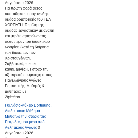
Αυγούστου 2026
Για πρώτη φορά φέτος
συστάθηκε και οργανώθηκε
ομάδα ρομποτικής του ΓΕΛ
ΧΟΡΤΙΑΤΗ. Τα μέλη της
ομάδας εργάστηκαν με αγάπη
και μεράκι αφιερώνοντας
ώρες πέραν του διδακτικού
ωραρίου (κατά τη διάρκεια
των διακοπών των
Χριστουγέννων,
Σαββατοκύριακα και
καθημερινές) με στόχο την
αξιοπρεπή συμμετοχή στους
Πανελλήνιους Αγώνες
Ρομποτικής. Μαθητές &
μαθήτριες με
2lykchort
Γυμνάσιο-Λύκειο Dortmund.
Διαδικτυακό Μάθημα.
Μαθαίνω την Ιστορία της
Πατρίδας μου μέσα από
Αθλητικούς Αγώνες
3
Αυγούστου 2026