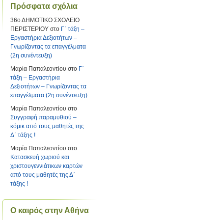
Πρόσφατα σχόλια
36ο ΔΗΜΟΤΙΚΟ ΣΧΟΛΕΙΟ
ΠΕΡΙΣΤΕΡΙΟΥ
στο
Γ΄ τάξη –
Εργαστήρια Δεξιοτήτων –
Γνωρίζοντας τα επαγγέλματα
(2η συνέντευξη)
Μαρία Παπαλεοντίου
στο
Γ΄
τάξη – Εργαστήρια
Δεξιοτήτων – Γνωρίζοντας τα
επαγγέλματα (2η συνέντευξη)
Μαρία Παπαλεοντίου
στο
Συγγραφή παραμυθιού –
κόμικ από τους μαθητές της
Δ΄ τάξης !
Μαρία Παπαλεοντίου
στο
Κατασκευή χωριού και
χριστουγεννιάτικων καρτών
από τους μαθητές της Δ΄
τάξης !
Ο καιρός στην Αθήνα