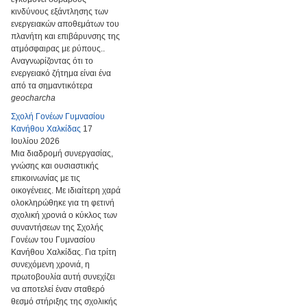
κινδύνους εξάντλησης των
ενεργειακών αποθεμάτων του
πλανήτη και επιβάρυνσης της
ατμόσφαιρας με ρύπους..
Αναγνωρίζοντας ότι το
ενεργειακό ζήτημα είναι ένα
από τα σημαντικότερα
geocharcha
Σχολή Γονέων Γυμνασίου
Κανήθου Χαλκίδας
17
Ιουλίου 2026
Μια διαδρομή συνεργασίας,
γνώσης και ουσιαστικής
επικοινωνίας με τις
οικογένειες. Με ιδιαίτερη χαρά
ολοκληρώθηκε για τη φετινή
σχολική χρονιά ο κύκλος των
συναντήσεων της Σχολής
Γονέων του Γυμνασίου
Κανήθου Χαλκίδας. Για τρίτη
συνεχόμενη χρονιά, η
πρωτοβουλία αυτή συνεχίζει
να αποτελεί έναν σταθερό
θεσμό στήριξης της σχολικής