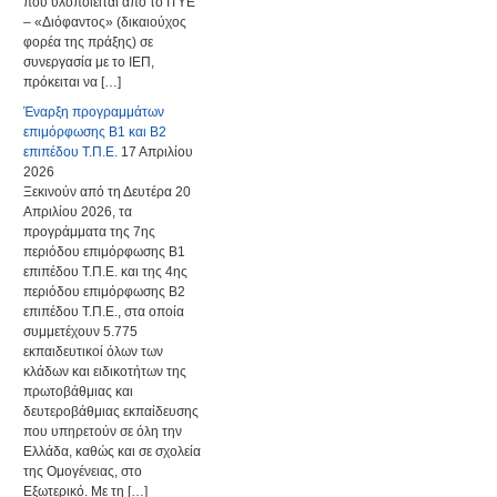
που υλοποιείται από το ΙΤΥΕ
– «Διόφαντος» (δικαιούχος
φορέα της πράξης) σε
συνεργασία με το ΙΕΠ,
πρόκειται να […]
Έναρξη προγραμμάτων
επιμόρφωσης Β1 και Β2
επιπέδου Τ.Π.Ε.
17 Απριλίου
2026
Ξεκινούν από τη Δευτέρα 20
Απριλίου 2026, τα
προγράμματα της 7ης
περιόδου επιμόρφωσης Β1
επιπέδου Τ.Π.Ε. και της 4ης
περιόδου επιμόρφωσης Β2
επιπέδου Τ.Π.Ε., στα οποία
συμμετέχουν 5.775
εκπαιδευτικοί όλων των
κλάδων και ειδικοτήτων της
πρωτοβάθμιας και
δευτεροβάθμιας εκπαίδευσης
που υπηρετούν σε όλη την
Ελλάδα, καθώς και σε σχολεία
της Ομογένειας, στο
Εξωτερικό. Με τη […]