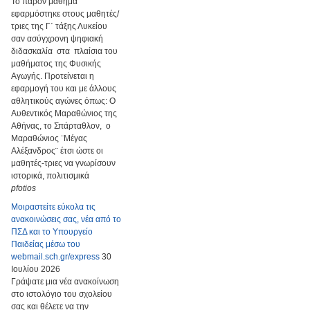
Το παρόν μάθημα
εφαρμόστηκε στους μαθητές/
τριες της Γ΄ τάξης Λυκείου
σαν ασύγχρονη ψηφιακή
διδασκαλία στα πλαίσια του
μαθήματος της Φυσικής
Αγωγής. Προτείνεται η
εφαρμογή του και με άλλους
αθλητικούς αγώνες όπως: Ο
Αυθεντικός Μαραθώνιος της
Αθήνας, το Σπάρταθλον, ο
Μαραθώνιος ¨Μέγας
Αλέξανδρος¨ έτσι ώστε οι
μαθητές-τριες να γνωρίσουν
ιστορικά, πολιτισμικά
pfotios
Μοιραστείτε εύκολα τις
ανακοινώσεις σας, νέα από το
ΠΣΔ και το Υπουργείο
Παιδείας μέσω του
webmail.sch.gr/express
30
Ιουλίου 2026
Γράψατε μια νέα ανακοίνωση
στο ιστολόγιο του σχολείου
σας και θέλετε να την