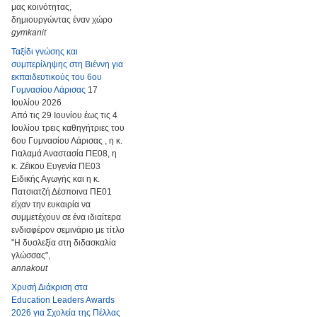
μας κοινότητας,
δημιουργώντας έναν χώρο
gymkanit
Ταξίδι γνώσης και
συμπερίληψης στη Βιέννη για
εκπαιδευτικούς του 6ου
Γυμνασίου Λάρισας
17
Ιουλίου 2026
Από τις 29 Ιουνίου έως τις 4
Ιουλίου τρεις καθηγήτριες του
6ου Γυμνασίου Λάρισας , η κ.
Γιαλαμά Αναστασία ΠΕ08, η
κ. Ζέϊκου Ευγενία ΠΕ03
Ειδικής Αγωγής και η κ.
Πατσιατζή Δέσποινα ΠΕ01
είχαν την ευκαιρία να
συμμετέχουν σε ένα ιδιαίτερα
ενδιαφέρον σεμινάριο με τίτλο
"Η δυσλεξία στη διδασκαλία
γλώσσας",
annakout
Χρυσή Διάκριση στα
Education Leaders Awards
2026 για Σχολεία της Πέλλας