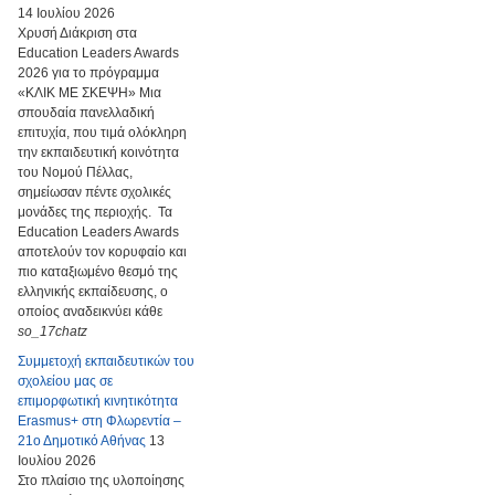
14 Ιουλίου 2026
Χρυσή Διάκριση στα
Education Leaders Awards
2026 για το πρόγραμμα
«ΚΛΙΚ ΜΕ ΣΚΕΨΗ» Μια
σπουδαία πανελλαδική
επιτυχία, που τιμά ολόκληρη
την εκπαιδευτική κοινότητα
του Νομού Πέλλας,
σημείωσαν πέντε σχολικές
μονάδες της περιοχής. Τα
Education Leaders Awards
αποτελούν τον κορυφαίο και
πιο καταξιωμένο θεσμό της
ελληνικής εκπαίδευσης, ο
οποίος αναδεικνύει κάθε
so_17chatz
Συμμετοχή εκπαιδευτικών του
σχολείου μας σε
επιμορφωτική κινητικότητα
Erasmus+ στη Φλωρεντία –
21ο Δημοτικό Αθήνας
13
Ιουλίου 2026
Στο πλαίσιο της υλοποίησης