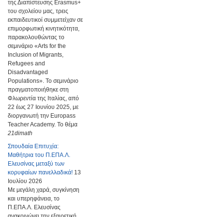
της Διαπίστευσης Erasmus+
του σχολείου μας, τρεις
εκπαιδευτικοί συμμετείχαν σε
επιμορφωτική κινητικότητα,
παρακολουθώντας το
σεμινάριο «Arts for the
Inclusion of Migrants,
Refugees and
Disadvantaged
Populations». Το σεμινάριο
πραγματοποιήθηκε στη
Φλωρεντία της Ιταλίας, από
22 έως 27 Ιουνίου 2025, με
διοργανωτή την Europass
Teacher Academy. Το θέμα
21dimath
Σπουδαία Επιτυχία:
Μαθήτρια του Π.ΕΠΑ.Λ.
Ελευσίνας μεταξύ των
κορυφαίων πανελλαδικά!
13
Ιουλίου 2026
Με μεγάλη χαρά, συγκίνηση
και υπερηφάνεια, το
Π.ΕΠΑ.Λ. Ελευσίνας
ανακοινώνει την εξαιρετική