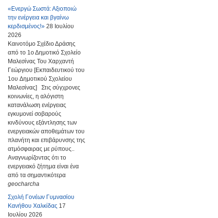
«Ενεργώ Σωστά: Αξιοποιώ
την ενέργεια και βγαίνω
κερδισμένος!»
28 Ιουλίου
2026
Καινοτόμο Σχέδιο Δράσης
από το 1ο Δημοτικό Σχολείο
Μαλεσίνας Του Χαρχαντή
Γεώργιου [Εκπαιδευτικού του
1ου Δημοτικού Σχολείου
Μαλεσίνας] Στις σύγχρονες
κοινωνίες, η αλόγιστη
κατανάλωση ενέργειας
εγκυμονεί σοβαρούς
κινδύνους εξάντλησης των
ενεργειακών αποθεμάτων του
πλανήτη και επιβάρυνσης της
ατμόσφαιρας με ρύπους..
Αναγνωρίζοντας ότι το
ενεργειακό ζήτημα είναι ένα
από τα σημαντικότερα
geocharcha
Σχολή Γονέων Γυμνασίου
Κανήθου Χαλκίδας
17
Ιουλίου 2026