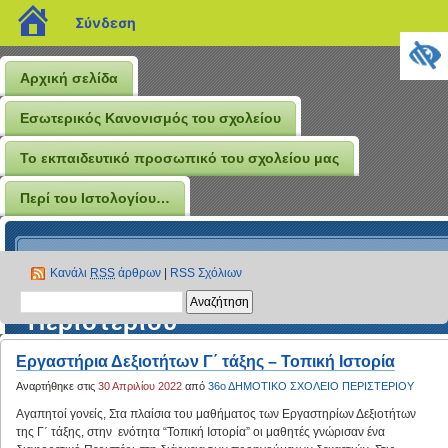
blogs.sch.gr
Σύνδεση
Αρχική σελίδα
Εσωτερικός Κανονισμός του σχολείου
Το εκπαιδευτικό προσωπικό του σχολείου μας
Περί του Ιστολογίου…
Το Ιστολόγιο του 36ου
Κανάλι
RSS
άρθρων
|
RSS Σχόλιων
Δημοτικού Σχολείου
Περιστερίου
Εργαστήρια Δεξιοτήτων Γ΄ τάξης – Τοπική Ιστορία
Αναρτήθηκε στις
30 Απριλίου 2022
από
36ο ΔΗΜΟΤΙΚΟ ΣΧΟΛΕΙΟ ΠΕΡΙΣΤΕΡΙΟΥ
Αγαπητοί γονείς, Στα πλαίσια του μαθήματος των Εργαστηρίων Δεξιοτήτων
της Γ΄ τάξης, στην ενότητα “Τοπική Ιστορία” οι μαθητές γνώρισαν ένα