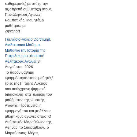
καθημερινές) με στόχο την
αξιοπρεπή συμμετοχή στους
Πανελλήνιους Αγώνες
Ρομποτικής. Μαθητές &
μαθήτριες με
2lykchort
Γυμνάσιο-Λύκειο Dortmund.
Διαδικτυακό Μάθημα.
Μαθαίνω την Ιστορία της
Πατρίδας μου μέσα από
Αθλητικούς Αγώνες
3
Αυγούστου 2026
Το παρόν μάθημα
εφαρμόστηκε στους μαθητές/
τριες της Γ΄ τάξης Λυκείου
σαν ασύγχρονη ψηφιακή
διδασκαλία στα πλαίσια του
μαθήματος της Φυσικής
Αγωγής. Προτείνεται η
εφαρμογή του και με άλλους
αθλητικούς αγώνες όπως: Ο
Αυθεντικός Μαραθώνιος της
Αθήνας, το Σπάρταθλον, ο
Μαραθώνιος ¨Μέγας