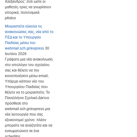
Αλέξανδρος¨ έτσι ώστε οι
μαθητές-τριες να γνωρίσουν
ιστορικά, πολιτισμικά
pfotios
Μοιραστείτε εύκολα τις
ανακοινώσεις σας, νέα από το
ΠΣΔ και το Υπουργείο
Παιδείας μέσω του
webmail.sch.gr/express
30
Ιουλίου 2026
Γράψατε μια νέα ανακοίνωση
στο ιστολόγιο του σχολείου
σας και θέλετε να την
κοινοποιήσετε μέσω email;
Υπάρχει κάποιο νέο του
Υπουργείου Παιδείας που
θέλετε να το μοιραστείτε; Το
Πανελλήνιο Σχολικό Δίκτυο
πρόσθεσε στο
webmail.sch.gr/express μια
νέα λειτουργία που σας
εξοικονομεί χρόνο: πλέον
μπορείτε να αναζητάτε και να
ενσωματώνετε σε ένα
scheditor