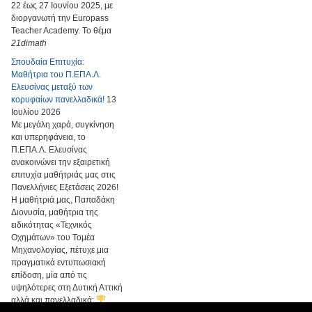
22 έως 27 Ιουνίου 2025, με
διοργανωτή την Europass
Teacher Academy. Το θέμα
21dimath
Σπουδαία Επιτυχία:
Μαθήτρια του Π.ΕΠΑ.Λ.
Ελευσίνας μεταξύ των
κορυφαίων πανελλαδικά!
13
Ιουλίου 2026
Με μεγάλη χαρά, συγκίνηση
και υπερηφάνεια, το
Π.ΕΠΑ.Λ. Ελευσίνας
ανακοινώνει την εξαιρετική
επιτυχία μαθήτριάς μας στις
Πανελλήνιες Εξετάσεις 2026!
Η μαθήτριά μας, Παπαδάκη
Διονυσία, μαθήτρια της
ειδικότητας «Τεχνικός
Οχημάτων» του Τομέα
Μηχανολογίας, πέτυχε μια
πραγματικά εντυπωσιακή
επίδοση, μία από τις
υψηλότερες στη Δυτική Αττική
αλλά και πανελλαδικά: