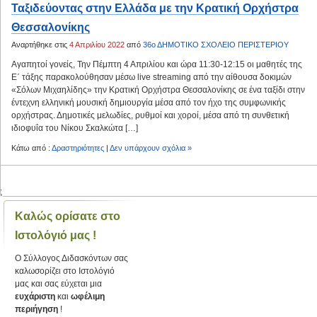
Ταξιδεύοντας στην Ελλάδα με την Κρατική Ορχήστρα
Θεσσαλονίκης
Αναρτήθηκε στις
4 Απριλίου 2022
από
36ο ΔΗΜΟΤΙΚΟ ΣΧΟΛΕΙΟ ΠΕΡΙΣΤΕΡΙΟΥ
Αγαπητοί γονείς, Την Πέμπτη 4 Απριλίου και ώρα 11:30-12:15 οι μαθητές της
Ε΄ τάξης παρακολούθησαν μέσω live streaming από την αίθουσα δοκιμών
«Σόλων Μιχαηλίδης» την Κρατική Ορχήστρα Θεσσαλονίκης σε ένα ταξίδι στην
έντεχνη ελληνική μουσική δημιουργία μέσα από τον ήχο της συμφωνικής
ορχήστρας. Δημοτικές μελωδίες, ρυθμοί και χοροί, μέσα από τη συνθετική
ιδιοφυΐα του Νίκου Σκαλκώτα […]
Κάτω από :
Δραστηριότητες
|
Δεν υπάρχουν σχόλια »
;
Καλώς ορίσατε στο
Ιστολόγιό μας !
Ο Σύλλογος Διδασκόντων σας
καλωσορίζει στο Ιστολόγιό
μας και σας εύχεται μια
ευχάριστη
και
ωφέλιμη
περιήγηση
!