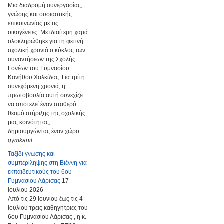
Μια διαδρομή συνεργασίας,
γνώσης και ουσιαστικής
επικοινωνίας με τις
οικογένειες. Με ιδιαίτερη χαρά
ολοκληρώθηκε για τη φετινή
σχολική χρονιά ο κύκλος των
συναντήσεων της Σχολής
Γονέων του Γυμνασίου
Κανήθου Χαλκίδας. Για τρίτη
συνεχόμενη χρονιά, η
πρωτοβουλία αυτή συνεχίζει
να αποτελεί έναν σταθερό
θεσμό στήριξης της σχολικής
μας κοινότητας,
δημιουργώντας έναν χώρο
gymkanit
Ταξίδι γνώσης και
συμπερίληψης στη Βιέννη για
εκπαιδευτικούς του 6ου
Γυμνασίου Λάρισας
17
Ιουλίου 2026
Από τις 29 Ιουνίου έως τις 4
Ιουλίου τρεις καθηγήτριες του
6ου Γυμνασίου Λάρισας , η κ.