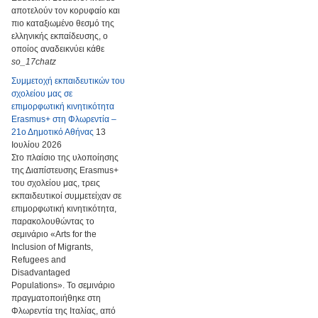
αποτελούν τον κορυφαίο και
πιο καταξιωμένο θεσμό της
ελληνικής εκπαίδευσης, ο
οποίος αναδεικνύει κάθε
so_17chatz
Συμμετοχή εκπαιδευτικών του
σχολείου μας σε
επιμορφωτική κινητικότητα
Erasmus+ στη Φλωρεντία –
21ο Δημοτικό Αθήνας
13
Ιουλίου 2026
Στο πλαίσιο της υλοποίησης
της Διαπίστευσης Erasmus+
του σχολείου μας, τρεις
εκπαιδευτικοί συμμετείχαν σε
επιμορφωτική κινητικότητα,
παρακολουθώντας το
σεμινάριο «Arts for the
Inclusion of Migrants,
Refugees and
Disadvantaged
Populations». Το σεμινάριο
πραγματοποιήθηκε στη
Φλωρεντία της Ιταλίας, από