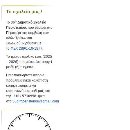
Το σχολείο μας !
ο
Το
36
Δημοτικό Σχολείο
Περιστερίου,
που εδρεύει στο
Περιστέρι στη συμβολή των
οδών Τρώων και
Σολωμού, ιδρύθηκε με
το
ΦΕΚ 289/1-10-1977.
Το τρέχον σχολικό έτος (2025
– 2026) το σχολείο λειτουργεί
με έξι (6) τμήματα.
Για οποιαδήποτε απορία,
πρόβλημα ή/και καλόπιστη
κριτική μπορείτε να
επικοινωνήσετε μαζί μας στο
τηλ. 210 / 5716958
ή/και
στο
36dimperisteriou@gmail.com