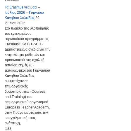
Τα Erasmus νέα μας! –
Ιούλιος 2026 – Γυμνάσιο
Κανήθου Χαλκίδας
29
Ιουλίου 2026
Στο πλαίσιο της υλοποίησης
του εγκεκριμένου
ευρωπαϊκού προγράμματος
Erasmus+ KA121-SCH -
Διαπιστευμένα σχέδια για την
κινητικότητα μαθητών και
προσωπικού στη σχολική
εκπαίδευση, έξι (6)
εκπαιδευτικοί του Γυμνασίου
Κανήθου Χαλκίδας
συμμετείχαν σε
επιμορφωτικές
δραστηριότητες (Courses
and Training) του
επιμορφωτικού οργανισμού
Europass Teacher Academy,
στην Πράγα με στόχους την
επαγγελματική τους
ανάπτυξη,
ilias