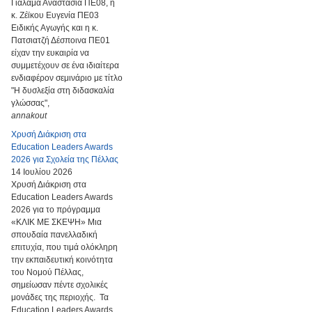
Γιαλαμά Αναστασία ΠΕ08, η
κ. Ζέϊκου Ευγενία ΠΕ03
Ειδικής Αγωγής και η κ.
Πατσιατζή Δέσποινα ΠΕ01
είχαν την ευκαιρία να
συμμετέχουν σε ένα ιδιαίτερα
ενδιαφέρον σεμινάριο με τίτλο
"Η δυσλεξία στη διδασκαλία
γλώσσας",
annakout
Χρυσή Διάκριση στα
Education Leaders Awards
2026 για Σχολεία της Πέλλας
14 Ιουλίου 2026
Χρυσή Διάκριση στα
Education Leaders Awards
2026 για το πρόγραμμα
«ΚΛΙΚ ΜΕ ΣΚΕΨΗ» Μια
σπουδαία πανελλαδική
επιτυχία, που τιμά ολόκληρη
την εκπαιδευτική κοινότητα
του Νομού Πέλλας,
σημείωσαν πέντε σχολικές
μονάδες της περιοχής. Τα
Education Leaders Awards