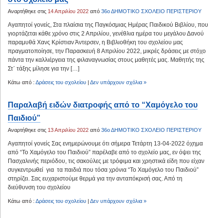
Αναρτήθηκε στις
14 Απριλίου 2022
από
36ο ΔΗΜΟΤΙΚΟ ΣΧΟΛΕΙΟ ΠΕΡΙΣΤΕΡΙΟΥ
Αγαπητοί γονείς, Στα πλαίσια της Παγκόσμιας Ημέρας Παιδικού Βιβλίου, που
γιορτάζεται κάθε χρόνο στις 2 Απριλίου, γενέθλια ημέρα του μεγάλου Δανού
παραμυθά Χανς Κρίστιαν Άντερσεν, η Βιβλιοθήκη του σχολείου μας
πραγματοποίησε, την Παρασκευή 8 Απριλίου 2022, μικρές δράσεις με στόχο
πάντα την καλλιέργεια της φιλαναγνωσίας στους μαθητές μας. Μαθητής της
Στ΄ τάξης μίλησε για την […]
Κάτω από :
Δράσεις του σχολείου
|
Δεν υπάρχουν σχόλια »
Παραλαβή ειδών διατροφής από το “Χαμόγελο του
Παιδιού”
Αναρτήθηκε στις
13 Απριλίου 2022
από
36ο ΔΗΜΟΤΙΚΟ ΣΧΟΛΕΙΟ ΠΕΡΙΣΤΕΡΙΟΥ
Αγαπητοί γονείς Σας ενημερώνουμε ότι σήμερα Τετάρτη 13-04-2022 όχημα
από “Το Χαμόγελο του Παιδιού” παρέλαβε από το σχολείο μας, εν όψει της
Πασχαλινής περιόδου, τις σακούλες με τρόφιμα και χρηστικά είδη που είχαν
συγκεντρωθεί για τα παιδιά που τόσα χρόνια “Το Χαμόγελο του Παιδιού”
στηρίζει. Σας ευχαριστούμε θερμά για την ανταπόκρισή σας. Από τη
διεύθυνση του σχολείου
Κάτω από :
Δράσεις του σχολείου
|
Δεν υπάρχουν σχόλια »