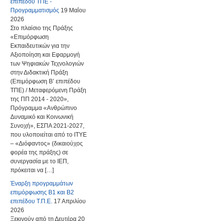
επιπέδου ΤΠΕ -
Προγραμματισμός
19 Μαΐου
2026
Στο πλαίσιο της Πράξης
«Επιμόρφωση
Εκπαιδευτικών για την
Αξιοποίηση και Εφαρμογή
των Ψηφιακών Τεχνολογιών
στην Διδακτική Πράξη
(Επιμόρφωση Β’ επιπέδου
ΤΠΕ) / Μεταφερόμενη Πράξη
της ΠΠ 2014 - 2020»,
Πρόγραμμα «Ανθρώπινο
Δυναμικό και Κοινωνική
Συνοχή», ΕΣΠΑ 2021-2027,
που υλοποιείται από το ΙΤΥΕ
– «Διόφαντος» (δικαιούχος
φορέα της πράξης) σε
συνεργασία με το ΙΕΠ,
πρόκειται να […]
Έναρξη προγραμμάτων
επιμόρφωσης Β1 και Β2
επιπέδου Τ.Π.Ε.
17 Απριλίου
2026
Ξεκινούν από τη Δευτέρα 20