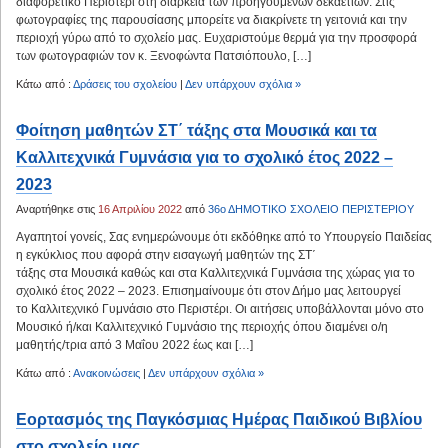
διαφορετικό Περιστέρι στη διάρκεια των προηγούμενων δεκαετιών. Στις
φωτογραφίες της παρουσίασης μπορείτε να διακρίνετε τη γειτονιά και την
περιοχή γύρω από το σχολείο μας. Ευχαριστούμε θερμά για την προσφορά
των φωτογραφιών τον κ. Ξενοφώντα Πατσιόπουλο, […]
Κάτω από :
Δράσεις του σχολείου
|
Δεν υπάρχουν σχόλια »
Φοίτηση μαθητών ΣΤ΄ τάξης στα Μουσικά και τα
Καλλιτεχνικά Γυμνάσια για το σχολικό έτος 2022 –
2023
Αναρτήθηκε στις
16 Απριλίου 2022
από
36ο ΔΗΜΟΤΙΚΟ ΣΧΟΛΕΙΟ ΠΕΡΙΣΤΕΡΙΟΥ
Αγαπητοί γονείς, Σας ενημερώνουμε ότι εκδόθηκε από το Υπουργείο Παιδείας
η εγκύκλιος που αφορά στην εισαγωγή μαθητών της ΣΤ΄
τάξης στα Μουσικά καθώς και στα Καλλιτεχνικά Γυμνάσια της χώρας για το
σχολικό έτος 2022 – 2023. Επισημαίνουμε ότι στον Δήμο μας λειτουργεί
το Καλλιτεχνικό Γυμνάσιο στο Περιστέρι. Οι αιτήσεις υποβάλλονται μόνο στο
Μουσικό ή/και Καλλιτεχνικό Γυμνάσιο της περιοχής όπου διαμένει ο/η
μαθητής/τρια από 3 Μαΐου 2022 έως και […]
Κάτω από :
Ανακοινώσεις
|
Δεν υπάρχουν σχόλια »
Εορτασμός της Παγκόσμιας Ημέρας Παιδικού Βιβλίου
στο σχολείο μας