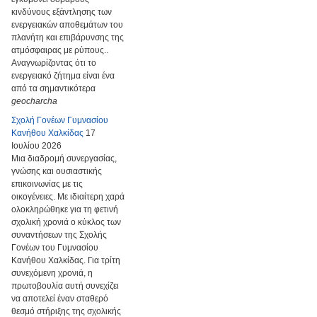
κινδύνους εξάντλησης των
ενεργειακών αποθεμάτων του
πλανήτη και επιβάρυνσης της
ατμόσφαιρας με ρύπους..
Αναγνωρίζοντας ότι το
ενεργειακό ζήτημα είναι ένα
από τα σημαντικότερα
geocharcha
Σχολή Γονέων Γυμνασίου
Κανήθου Χαλκίδας
17
Ιουλίου 2026
Μια διαδρομή συνεργασίας,
γνώσης και ουσιαστικής
επικοινωνίας με τις
οικογένειες. Με ιδιαίτερη χαρά
ολοκληρώθηκε για τη φετινή
σχολική χρονιά ο κύκλος των
συναντήσεων της Σχολής
Γονέων του Γυμνασίου
Κανήθου Χαλκίδας. Για τρίτη
συνεχόμενη χρονιά, η
πρωτοβουλία αυτή συνεχίζει
να αποτελεί έναν σταθερό
θεσμό στήριξης της σχολικής