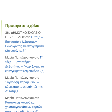
Πρόσφατα σχόλια
36ο ΔΗΜΟΤΙΚΟ ΣΧΟΛΕΙΟ
ΠΕΡΙΣΤΕΡΙΟΥ
στο
Γ΄ τάξη –
Εργαστήρια Δεξιοτήτων –
Γνωρίζοντας τα επαγγέλματα
(2η συνέντευξη)
Μαρία Παπαλεοντίου
στο
Γ΄
τάξη – Εργαστήρια
Δεξιοτήτων – Γνωρίζοντας τα
επαγγέλματα (2η συνέντευξη)
Μαρία Παπαλεοντίου
στο
Συγγραφή παραμυθιού –
κόμικ από τους μαθητές της
Δ΄ τάξης !
Μαρία Παπαλεοντίου
στο
Κατασκευή χωριού και
χριστουγεννιάτικων καρτών
από τους μαθητές της Δ΄