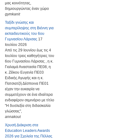
μας κοινότητας,
δημιουργώντας έναν χώρο
gymkanit
Ταξίδι γνώσης και
συμπερίληψης στη Βιέννη για
εκπαιδευτικούς του 6ου
Γυμνασίου Λάρισας
17
Ιουλίου 2026
Από τις 29 Ιουνίου έως τις 4
Ιουλίου τρεις καθηγήτριες του
6ου Γυμνασίου Λάρισας , η κ.
Γιαλαμά Αναστασία ΠΕ08, η
κ. Ζέϊκου Ευγενία ΠΕ03
Ειδικής Αγωγής και η κ.
Πατσιατζή Δέσποινα ΠΕ01
είχαν την ευκαιρία να
συμμετέχουν σε ένα ιδιαίτερα
ενδιαφέρον σεμινάριο με τίτλο
"Η δυσλεξία στη διδασκαλία
γλώσσας",
annakout
Χρυσή Διάκριση στα
Education Leaders Awards
2026 για Σχολεία της Πέλλας