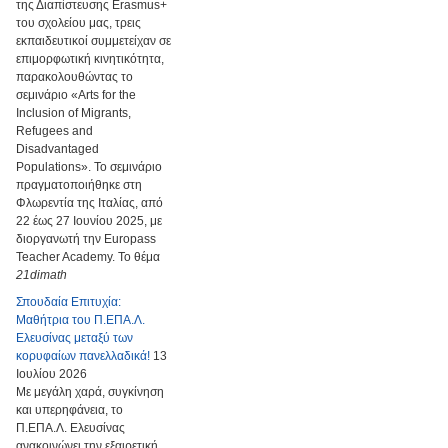
της Διαπίστευσης Erasmus+
του σχολείου μας, τρεις
εκπαιδευτικοί συμμετείχαν σε
επιμορφωτική κινητικότητα,
παρακολουθώντας το
σεμινάριο «Arts for the
Inclusion of Migrants,
Refugees and
Disadvantaged
Populations». Το σεμινάριο
πραγματοποιήθηκε στη
Φλωρεντία της Ιταλίας, από
22 έως 27 Ιουνίου 2025, με
διοργανωτή την Europass
Teacher Academy. Το θέμα
21dimath
Σπουδαία Επιτυχία:
Μαθήτρια του Π.ΕΠΑ.Λ.
Ελευσίνας μεταξύ των
κορυφαίων πανελλαδικά!
13
Ιουλίου 2026
Με μεγάλη χαρά, συγκίνηση
και υπερηφάνεια, το
Π.ΕΠΑ.Λ. Ελευσίνας
ανακοινώνει την εξαιρετική