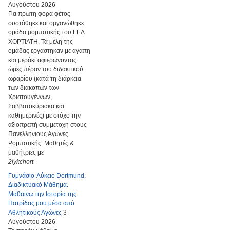
Αυγούστου 2026
Για πρώτη φορά φέτος
συστάθηκε και οργανώθηκε
ομάδα ρομποτικής του ΓΕΛ
ΧΟΡΤΙΑΤΗ. Τα μέλη της
ομάδας εργάστηκαν με αγάπη
και μεράκι αφιερώνοντας
ώρες πέραν του διδακτικού
ωραρίου (κατά τη διάρκεια
των διακοπών των
Χριστουγέννων,
Σαββατοκύριακα και
καθημερινές) με στόχο την
αξιοπρεπή συμμετοχή στους
Πανελλήνιους Αγώνες
Ρομποτικής. Μαθητές &
μαθήτριες με
2lykchort
Γυμνάσιο-Λύκειο Dortmund.
Διαδικτυακό Μάθημα.
Μαθαίνω την Ιστορία της
Πατρίδας μου μέσα από
Αθλητικούς Αγώνες
3
Αυγούστου 2026