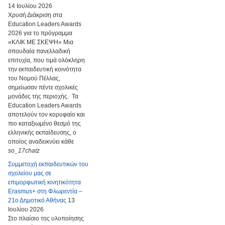
14 Ιουλίου 2026
Χρυσή Διάκριση στα
Education Leaders Awards
2026 για το πρόγραμμα
«ΚΛΙΚ ΜΕ ΣΚΕΨΗ» Μια
σπουδαία πανελλαδική
επιτυχία, που τιμά ολόκληρη
την εκπαιδευτική κοινότητα
του Νομού Πέλλας,
σημείωσαν πέντε σχολικές
μονάδες της περιοχής. Τα
Education Leaders Awards
αποτελούν τον κορυφαίο και
πιο καταξιωμένο θεσμό της
ελληνικής εκπαίδευσης, ο
οποίος αναδεικνύει κάθε
so_17chatz
Συμμετοχή εκπαιδευτικών του
σχολείου μας σε
επιμορφωτική κινητικότητα
Erasmus+ στη Φλωρεντία –
21ο Δημοτικό Αθήνας
13
Ιουλίου 2026
Στο πλαίσιο της υλοποίησης