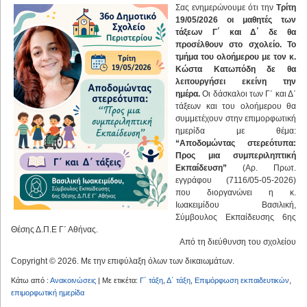
Σας ενημερώνουμε ότι την
Τρίτη
19/05/2026 οι μαθητές των
τάξεων Γ΄ και Δ΄ δε θα
προσέλθουν στο σχολείο. Το
τμήμα του ολοήμερου με τον κ.
Κώστα Κατωπόδη δε θα
λειτουργήσει εκείνη την
ημέρα.
Οι δάσκαλοι των Γ΄ και Δ΄
τάξεων και του ολοήμερου θα
συμμετέχουν στην επιμορφωτική
ημερίδα με θέμα:
“Αποδομώντας στερεότυπα:
Προς μια συμπεριληπτική
Εκπαίδευση”
(Αρ. Πρωτ.
εγγράφου (7116/05-05-2026)
που διοργανώνει η κ.
Ιωακειμίδου Βασιλική,
Σύμβουλος Εκπαίδευσης 6ης
Θέσης Δ.Π.Ε Γ΄ Αθήνας.
Από τη διεύθυνση του σχολείου
Copyright © 2026. Με την επιφύλαξη όλων των δικαιωμάτων.
Κάτω από :
Ανακοινώσεις
| Με ετικέτα:
Γ΄ τάξη
,
Δ΄ τάξη
,
Επιμόρφωση εκπαιδευτικών
,
επιμορφωτική ημερίδα