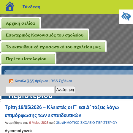
blogs.sch.gr
Σύνδεση
Αρχική σελίδα
Εσωτερικός Κανονισμός του σχολείου
Το εκπαιδευτικό προσωπικό του σχολείου μας
Περί του Ιστολογίου…
Το Ιστολόγιο του 36ου
Κανάλι
RSS
άρθρων
|
RSS Σχόλιων
Δημοτικού Σχολείου
Περιστερίου
Τρίτη 19/05/2026 – Κλειστές οι Γ΄ και Δ΄ τάξεις λόγω
επιμόρφωσης των εκπαιδευτικών
Αναρτήθηκε στις
6 Μαΐου 2026
από
36ο ΔΗΜΟΤΙΚΟ ΣΧΟΛΕΙΟ ΠΕΡΙΣΤΕΡΙΟΥ
Αγαπητοί γονείς