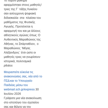
Το παρόν μάθημα
εφαρμόστηκε στους μαθητές/
τριες της Γ΄ τάξης Λυκείου
σαν ασύγχρονη ψηφιακή
διδασκαλία στα πλαίσια του
μαθήματος της Φυσικής
Αγωγής. Προτείνεται η
εφαρμογή του και με άλλους
αθλητικούς αγώνες όπως: Ο
Αυθεντικός Μαραθώνιος της
Αθήνας, το Σπάρταθλον, ο
Μαραθώνιος ¨Μέγας
Αλέξανδρος¨ έτσι ώστε οι
μαθητές-τριες να γνωρίσουν
ιστορικά, πολιτισμικά
pfotios
Μοιραστείτε εύκολα τις
ανακοινώσεις σας, νέα από το
ΠΣΔ και το Υπουργείο
Παιδείας μέσω του
webmail.sch.gr/express
30
Ιουλίου 2026
Γράψατε μια νέα ανακοίνωση
στο ιστολόγιο του σχολείου
σας και θέλετε να την