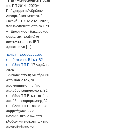
ΤΠΕ) / Μεταφερόμενη Πράξη
της ΠΠ 2014 - 2020»,
Πρόγραμμα «Ανθρώπινο
Δυναμικό και Κοινωνική
Συνοχή», ΕΣΠΑ 2021-2027,
που υλοποιείται από το ΙΤΥΕ
– «Διόφαντος» (δικαιούχος
φορέα της πράξης) σε
συνεργασία με το ΙΕΠ,
πρόκειται να […]
Έναρξη προγραμμάτων
επιμόρφωσης Β1 και Β2
επιπέδου Τ.Π.Ε.
17 Απριλίου
2026
Ξεκινούν από τη Δευτέρα 20
Απριλίου 2026, τα
προγράμματα της 7ης
περιόδου επιμόρφωσης Β1
επιπέδου Τ.Π.Ε. και της 4ης
περιόδου επιμόρφωσης Β2
επιπέδου Τ.Π.Ε., στα οποία
συμμετέχουν 5.775
εκπαιδευτικοί όλων των
κλάδων και ειδικοτήτων της
πρωτοβάθμιας και