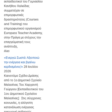
εκπαιδευτικοί του Γυμνασίου
Κανήθου Χαλκίδας
συμμετείχαν σε
επιμορφωτικές
δραστηριότητες (Courses
and Training) του
επιμορφωτικού οργανισμού
Europass Teacher Academy,
στην Πράγα με στόχους την
επαγγελματική τους
ανάπτυξη,
ilias
«Ενεργώ Σωστά: Αξιοποιώ
την ενέργεια και βγαίνω
κερδισμένος!»
28 Ιουλίου
2026
Καινοτόμο Σχέδιο Δράσης
από το 1ο Δημοτικό Σχολείο
Μαλεσίνας Του Χαρχαντή
Γεώργιου [Εκπαιδευτικού του
1ου Δημοτικού Σχολείου
Μαλεσίνας] Στις σύγχρονες
κοινωνίες, η αλόγιστη
κατανάλωση ενέργειας
εγκυμονεί σοβαρούς