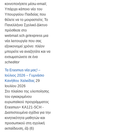
κοινοποιήσετε μέσω email;
Υπάρχει κάποιο νέο του
Υπουργείου Παιδείας που
θέλετε να το μοιραστείτε; Το
Πανελλήνιο Σχολικό Δίκτυο
πρόσθεσε στο
webmail.sch.gr/express μια
νέα λειτουργία που σας
εξοικονομεί χρόνο: πλέον
μπορείτε να αναζητάτε και να
ενσωματώνετε σε ένα
scheditor
Τα Erasmus νέα μας! –
Ιούλιος 2026 – Γυμνάσιο
Κανήθου Χαλκίδας
29
Ιουλίου 2026
Στο πλαίσιο της υλοποίησης
του εγκεκριμένου
ευρωπαϊκού προγράμματος
Erasmus+ KA121-SCH -
Διαπιστευμένα σχέδια για την
κινητικότητα μαθητών και
προσωπικού στη σχολική
εκπαίδευση, έξι (6)