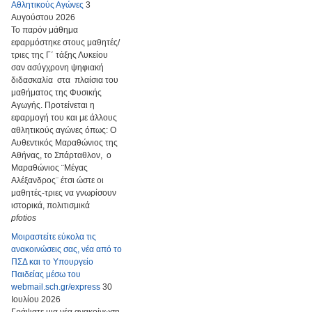
Αθλητικούς Αγώνες
3
Αυγούστου 2026
Το παρόν μάθημα
εφαρμόστηκε στους μαθητές/
τριες της Γ΄ τάξης Λυκείου
σαν ασύγχρονη ψηφιακή
διδασκαλία στα πλαίσια του
μαθήματος της Φυσικής
Αγωγής. Προτείνεται η
εφαρμογή του και με άλλους
αθλητικούς αγώνες όπως: Ο
Αυθεντικός Μαραθώνιος της
Αθήνας, το Σπάρταθλον, ο
Μαραθώνιος ¨Μέγας
Αλέξανδρος¨ έτσι ώστε οι
μαθητές-τριες να γνωρίσουν
ιστορικά, πολιτισμικά
pfotios
Μοιραστείτε εύκολα τις
ανακοινώσεις σας, νέα από το
ΠΣΔ και το Υπουργείο
Παιδείας μέσω του
webmail.sch.gr/express
30
Ιουλίου 2026