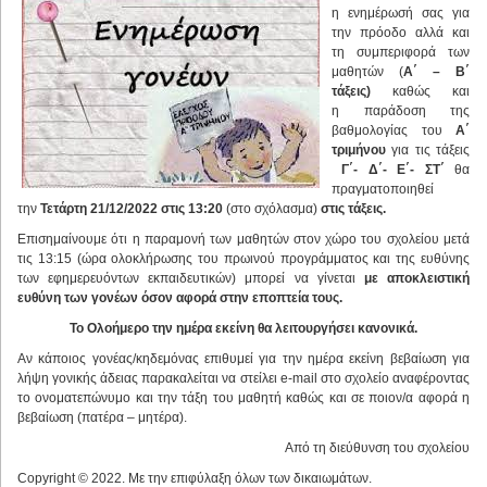
η ενημέρωσή σας για
την πρόοδο αλλά και
τη συμπεριφορά των
μαθητών (
Α΄ – Β΄
τάξεις)
καθώς και
η παράδοση της
βαθμολογίας του
Α΄
τριμήνου
για τις τάξεις
Γ΄- Δ΄- Ε΄- ΣΤ΄
θα
πραγματοποιηθεί
την
Τετάρτη 21/12/2022 στις 13:20
(στο σχόλασμα)
στις τάξεις.
Επισημαίνουμε ότι η παραμονή των μαθητών στον χώρο του σχολείου μετά
τις 13:15 (ώρα ολοκλήρωσης του πρωινού προγράμματος και της ευθύνης
των εφημερευόντων εκπαιδευτικών) μπορεί να γίνεται
με αποκλειστική
ευθύνη των γονέων όσον αφορά στην εποπτεία τους.
Το Ολοήμερο την ημέρα εκείνη θα λειτουργήσει κανονικά.
Αν κάποιος γονέας/κηδεμόνας επιθυμεί για την ημέρα εκείνη βεβαίωση για
λήψη γονικής άδειας παρακαλείται να στείλει e-mail στο σχολείο αναφέροντας
το ονοματεπώνυμο και την τάξη του μαθητή καθώς και σε ποιον/α αφορά η
βεβαίωση (πατέρα – μητέρα).
Από τη διεύθυνση του σχολείου
Copyright © 2022. Με την επιφύλαξη όλων των δικαιωμάτων.