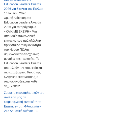
Education Leaders Awards
2026 για Σχολεία της Πέλλας
14 Ιουλίου 2026
Χρυσή Διάκριση στα
Education Leaders Awards
2026 για το πρόγραμμα
«ΚΛΙΚ ΜΕ ΣΚΕΨΗ» Μια
σπουδαία πανελλαδική
επιτυχία, που τιμά ολόκληρη
την εκπαιδευτική κοινότητα
του Νομού Πέλλας,
σημείωσαν πέντε σχολικές
μονάδες της περιοχής. Τα
Education Leaders Awards
αποτελούν τον κορυφαίο και
πιο καταξιωμένο θεσμό της
ελληνικής εκπαίδευσης, ο
οποίος αναδεικνύει κάθε
so_17chatz
Συμμετοχή εκπαιδευτικών του
σχολείου μας σε
επιμορφωτική κινητικότητα
Erasmus+ στη Φλωρεντία –
21ο Δημοτικό Αθήνας
13