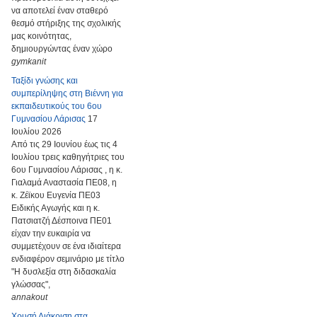
να αποτελεί έναν σταθερό
θεσμό στήριξης της σχολικής
μας κοινότητας,
δημιουργώντας έναν χώρο
gymkanit
Ταξίδι γνώσης και
συμπερίληψης στη Βιέννη για
εκπαιδευτικούς του 6ου
Γυμνασίου Λάρισας
17
Ιουλίου 2026
Από τις 29 Ιουνίου έως τις 4
Ιουλίου τρεις καθηγήτριες του
6ου Γυμνασίου Λάρισας , η κ.
Γιαλαμά Αναστασία ΠΕ08, η
κ. Ζέϊκου Ευγενία ΠΕ03
Ειδικής Αγωγής και η κ.
Πατσιατζή Δέσποινα ΠΕ01
είχαν την ευκαιρία να
συμμετέχουν σε ένα ιδιαίτερα
ενδιαφέρον σεμινάριο με τίτλο
"Η δυσλεξία στη διδασκαλία
γλώσσας",
annakout
Χρυσή Διάκριση στα