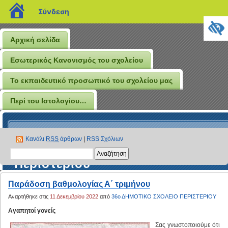
blogs.sch.gr
Σύνδεση
Αρχική σελίδα
Εσωτερικός Κανονισμός του σχολείου
Το εκπαιδευτικό προσωπικό του σχολείου μας
Περί του Ιστολογίου…
Το Ιστολόγιο του 36ου
Κανάλι
RSS
άρθρων
|
RSS Σχόλιων
Δημοτικού Σχολείου
Περιστερίου
Παράδοση βαθμολογίας Α΄ τριμήνου
Αναρτήθηκε στις
11 Δεκεμβρίου 2022
από
36ο ΔΗΜΟΤΙΚΟ ΣΧΟΛΕΙΟ ΠΕΡΙΣΤΕΡΙΟΥ
Αγαπητοί γονείς
Σας γνωστοποιούμε ότι