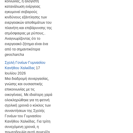
κοινωνίες, η αλόγιστη
κατανάλωση ενέργειας
εγκυμονεί σοβαρούς
κινδύνους εξάντλησης των
ενεργειακών αποθεμάτων του
πλανήτη και επιβάρυνσης της
ατμόσφαιρας με ρύπους..
Αναγνωρίζοντας ότι το
ενεργειακό ζήτημα είναι ένα
από τα σημαντικότερα
geocharcha
Σχολή Γονέων Γυμνασίου
Κανήθου Χαλκίδας
17
Ιουλίου 2026
Μια διαδρομή συνεργασίας,
γνώσης και ουσιαστικής
επικοινωνίας με τις
οικογένειες. Με ιδιαίτερη χαρά
ολοκληρώθηκε για τη φετινή
σχολική χρονιά ο κύκλος των
συναντήσεων της Σχολής
Γονέων του Γυμνασίου
Κανήθου Χαλκίδας. Για τρίτη
συνεχόμενη χρονιά, η
πρωτοβουλία αυτή συνεχίζει