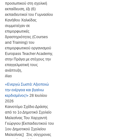
προσωπικού στη σχολική
εκπαίδευση, έξι (6)
εκπαιδευτικοί του Γυμνασίου
Κανήθου Χαλκίδας
συμμετείχαν σε
επιμορφωτικές
δραστηριότητες (Courses
and Training) του
επιμορφωτικού οργανισμού
Europass Teacher Academy,
στην Πράγα με στόχους την
επαγγελματική τους
ανάπτυξη,
ilias
«Ενεργώ Σωστά: Αξιοποιώ
την ενέργεια και βγαίνω
κερδισμένος!»
28 Ιουλίου
2026
Καινοτόμο Σχέδιο Δράσης
από το 1ο Δημοτικό Σχολείο
Μαλεσίνας Του Χαρχαντή
Γεώργιου [Εκπαιδευτικού του
1ου Δημοτικού Σχολείου
Μαλεσίνας] Στις σύγχρονες