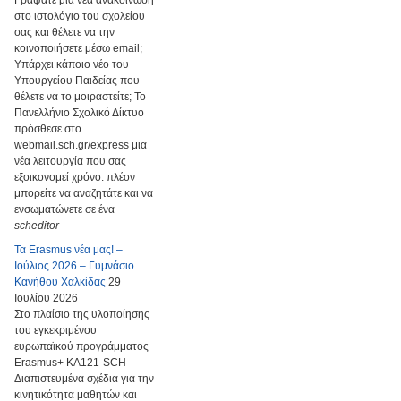
Γράψατε μια νέα ανακοίνωση
στο ιστολόγιο του σχολείου
σας και θέλετε να την
κοινοποιήσετε μέσω email;
Υπάρχει κάποιο νέο του
Υπουργείου Παιδείας που
θέλετε να το μοιραστείτε; Το
Πανελλήνιο Σχολικό Δίκτυο
πρόσθεσε στο
webmail.sch.gr/express μια
νέα λειτουργία που σας
εξοικονομεί χρόνο: πλέον
μπορείτε να αναζητάτε και να
ενσωματώνετε σε ένα
scheditor
Τα Erasmus νέα μας! –
Ιούλιος 2026 – Γυμνάσιο
Κανήθου Χαλκίδας
29
Ιουλίου 2026
Στο πλαίσιο της υλοποίησης
του εγκεκριμένου
ευρωπαϊκού προγράμματος
Erasmus+ KA121-SCH -
Διαπιστευμένα σχέδια για την
κινητικότητα μαθητών και