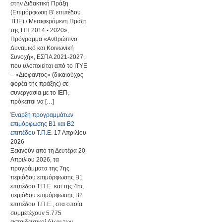
στην Διδακτική Πράξη
(Επιμόρφωση Β’ επιπέδου
ΤΠΕ) / Μεταφερόμενη Πράξη
της ΠΠ 2014 - 2020»,
Πρόγραμμα «Ανθρώπινο
Δυναμικό και Κοινωνική
Συνοχή», ΕΣΠΑ 2021-2027,
που υλοποιείται από το ΙΤΥΕ
– «Διόφαντος» (δικαιούχος
φορέα της πράξης) σε
συνεργασία με το ΙΕΠ,
πρόκειται να […]
Έναρξη προγραμμάτων
επιμόρφωσης Β1 και Β2
επιπέδου Τ.Π.Ε.
17 Απριλίου
2026
Ξεκινούν από τη Δευτέρα 20
Απριλίου 2026, τα
προγράμματα της 7ης
περιόδου επιμόρφωσης Β1
επιπέδου Τ.Π.Ε. και της 4ης
περιόδου επιμόρφωσης Β2
επιπέδου Τ.Π.Ε., στα οποία
συμμετέχουν 5.775