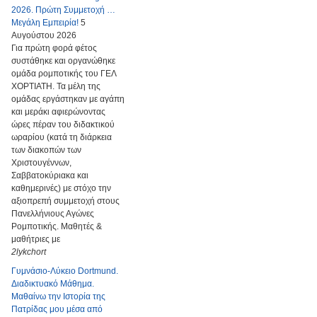
2026. Πρώτη Συμμετοχή …
Μεγάλη Εμπειρία!
5
Αυγούστου 2026
Για πρώτη φορά φέτος
συστάθηκε και οργανώθηκε
ομάδα ρομποτικής του ΓΕΛ
ΧΟΡΤΙΑΤΗ. Τα μέλη της
ομάδας εργάστηκαν με αγάπη
και μεράκι αφιερώνοντας
ώρες πέραν του διδακτικού
ωραρίου (κατά τη διάρκεια
των διακοπών των
Χριστουγέννων,
Σαββατοκύριακα και
καθημερινές) με στόχο την
αξιοπρεπή συμμετοχή στους
Πανελλήνιους Αγώνες
Ρομποτικής. Μαθητές &
μαθήτριες με
2lykchort
Γυμνάσιο-Λύκειο Dortmund.
Διαδικτυακό Μάθημα.
Μαθαίνω την Ιστορία της
Πατρίδας μου μέσα από