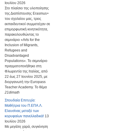
Ιουλίου 2026
Στο πλαίσιο της υλοποίησης
της Διαπίστευσης Erasmus+
του σχολείου μας, τρεις
εκπαιδευτικοί συμμετείχαν σε
επιμορφωτική κινητικότητα,
παρακολουθώντας το
σεμινάριο «Arts for the
Inclusion of Migrants,
Refugees and
Disadvantaged
Populations». Το σεμινάριο
πραγματοποιήθηκε στη
Φλωρεντία της Ιταλίας, από
22 έως 27 Ιουνίου 2025, με
διοργανωτή την Europass
Teacher Academy. Το θέμα
21dimath
Σπουδαία Επιτυχία:
Μαθήτρια του Π.ΕΠΑ.Λ.
Ελευσίνας μεταξύ των
κορυφαίων πανελλαδικά!
13
Ιουλίου 2026
Με μεγάλη χαρά, συγκίνηση