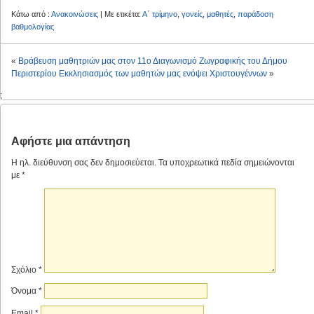
Κάτω από :
Ανακοινώσεις
| Με ετικέτα:
Α΄ τρίμηνο
,
γονείς
,
μαθητές
,
παράδοση
βαθμολογίας
«
Βράβευση μαθητριών μας στον 11ο Διαγωνισμό Ζωγραφικής του Δήμου
Περιστερίου
Εκκλησιασμός των μαθητών μας ενόψει Χριστουγέννων
»
;
Αφήστε μια απάντηση
Η ηλ. διεύθυνση σας δεν δημοσιεύεται.
Τα υποχρεωτικά πεδία σημειώνονται
με
*
Σχόλιο
*
Όνομα
*
Email
*