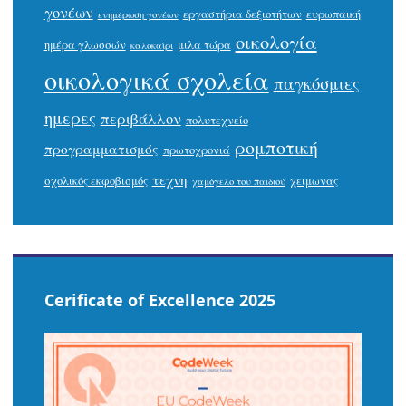
γονέων
εργαστήρια δεξιοτήτων
ευρωπαική
ενημέρωση γονέων
οικολογία
ημέρα γλωσσών
μιλα τώρα
καλοκαίρι
οικολογικά σχολεία
παγκόσμιες
ημερες
περιβάλλον
πολυτεχνείο
ρομποτική
προγραμματισμός
πρωτοχρονιά
τεχνη
σχολικός εκφοβισμός
χειμωνας
χαμόγελο του παιδιού
Cerificate of Excellence 2025