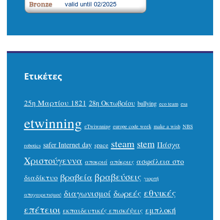
Ετικέτες
25η Μαρτίου 1821
28η Οκτωβρίου
bullying
eco team
esa
etwinning
eTwiwnning
europe code week
make a wish
NBS
steam
stem
Πάσχα
safer Internet day
space
robotics
Χριστούγεννα
ασφάλεια στο
αποκριά
απόκριες
βραβεύσεις
βραβεία
διαδίκτυο
γιορτή
εθνικές
δωρεές
διαγωνισμοί
αποχαιρετισμού
επέτειοι
εμπλοκή
εκπαιδευτικές επισκέψεις