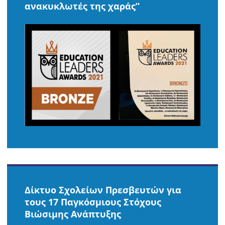
ανακυκλωτές της χαράς”
Δίκτυο Σχολείων Πρεσβευτών για
τους 17 Παγκόσμιους Στόχους
Βιώσιμης Ανάπτυξης