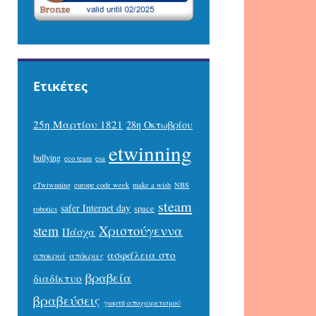
Ετικέτες
25η Μαρτίου 1821
28η Οκτωβρίου
etwinning
bullying
eco team
esa
eTwiwnning
europe code week
make a wish
NBS
steam
safer Internet day
space
robotics
stem
Χριστούγεννα
Πάσχα
ασφάλεια στο
αποκριά
απόκριες
βραβεία
διαδίκτυο
βραβεύσεις
γιορτή αποχαιρετισμού