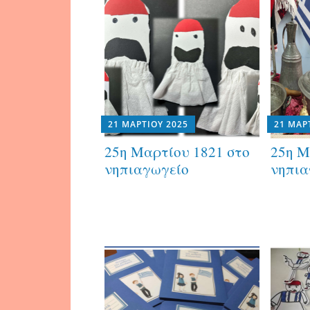
21 ΜΑΡΤΊΟΥ 2025
21 ΜΑΡ
25η Μαρτίου 1821 στο
25η Μ
νηπιαγωγείο
νηπια