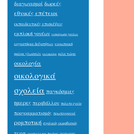
δωρεές
διαγωνισμοί
εθνικές επέτειοι
εκπαιδευτικές επισκέψεις
εμπλοκή γονέων
ενημέρωση γονέων
εργαστήρια δεξιοτήτων
ευρωπαική
ημέρα γλωσσών
μιλα τώρα
καλοκαίρι
οικολογία
οικολογικά
σχολεία
παγκόσμιες
ημερες
περιβάλλον
πολυτεχνείο
προγραμματισμός
πρωτοχρονιά
ρομποτική
σχολικός εκφοβισμός
τεχνη
χειμωνας
χαμόγελο του παιδιού