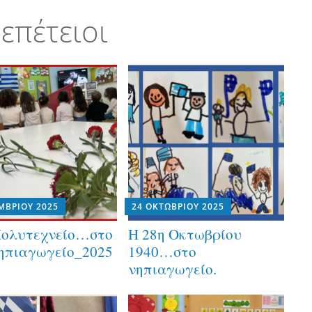
 επέτειοι
ΜΒΡΊΟΥ 2025
24 ΟΚΤΩΒΡΊΟΥ 2025
Πολυτεχνείο…στο
Η 28η Οκτωβρίου
ηπιαγωγείο_2025
1940…στο
νηπιαγωγείο.