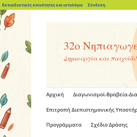
blogs.sch.gr
Εκπαιδευτικές κοινότητες και ιστολόγια
Σύνδεση
32ο Νηπιαγωγε
Δημιουργία και παιχνίδι
Μετάβαση
Αρχική
Διαγωνισμοί-Βραβεία-Δια
στο
περιεχόμενο
Επιτροπή Διεπιστημονικής Υποστήρι
Προγράμματα
Σχέδιο Δράσης