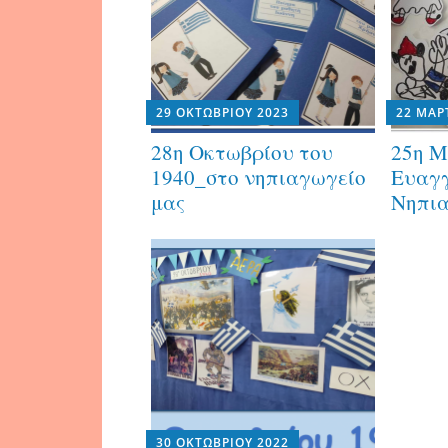
29 ΟΚΤΩΒΡΊΟΥ 2023
22 ΜΑΡ
28η Οκτωβρίου του
25η Μ
1940_στο νηπιαγωγείο
Ευαγγ
μας
Νηπια
30 ΟΚΤΩΒΡΊΟΥ 2022