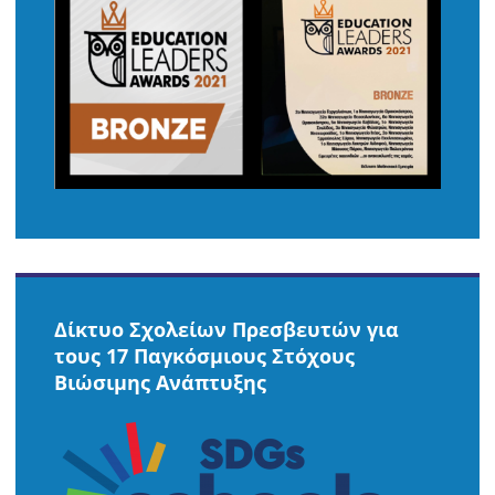
Δίκτυο Σχολείων Πρεσβευτών για
τους 17 Παγκόσμιους Στόχους
Βιώσιμης Ανάπτυξης