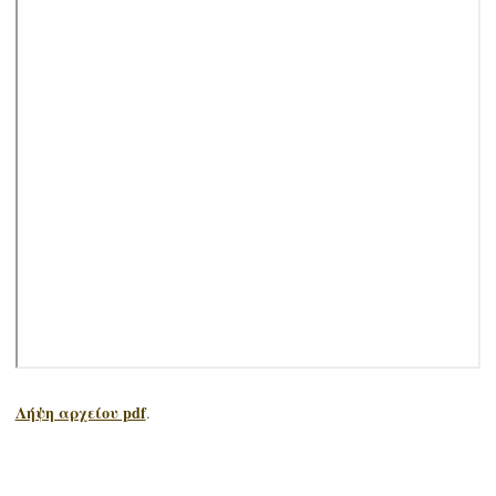
Λήψη αρχείου pdf
.