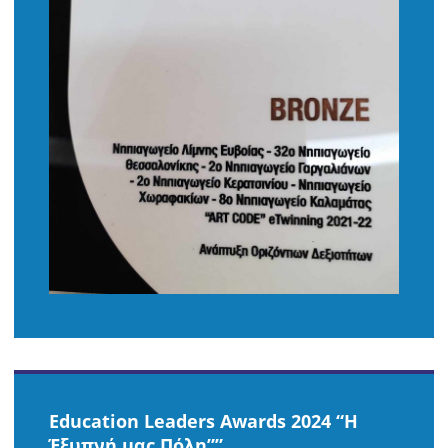
Εducation Leaders Awards 2024 “H
Έξυπνή μας Πόλη””