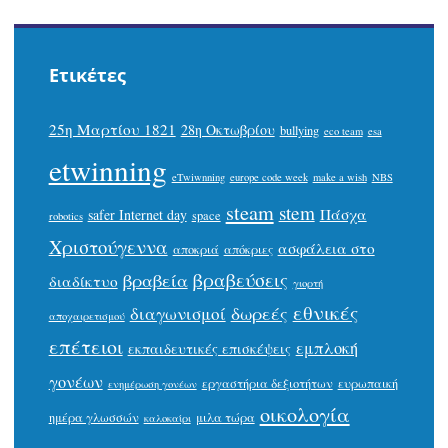
Ετικέτες
25η Μαρτίου 1821
28η Οκτωβρίου
bullying
eco team
esa
etwinning
eTwiwnning
europe code week
make a wish
NBS
steam
stem
Πάσχα
safer Internet day
space
robotics
Χριστούγεννα
ασφάλεια στο
αποκριά
απόκριες
βραβεύσεις
βραβεία
διαδίκτυο
γιορτή
εθνικές
δωρεές
διαγωνισμοί
αποχαιρετισμού
επέτειοι
εμπλοκή
εκπαιδευτικές επισκέψεις
γονέων
εργαστήρια δεξιοτήτων
ευρωπαική
ενημέρωση γονέων
οικολογία
ημέρα γλωσσών
μιλα τώρα
καλοκαίρι