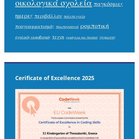
οικολογικά σχολεία
παγκόσμιες
ημερες
περιβάλλον
πολυτεχνείο
ρομποτική
προγραμματισμός
πρωτοχρονιά
τεχνη
σχολικός εκφοβισμός
χειμωνας
χαμόγελο του παιδιού
Cerificate of Excellence 2025