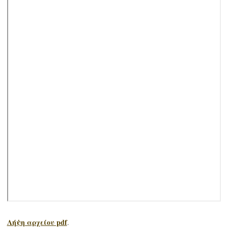
Λήψη αρχείου pdf
.