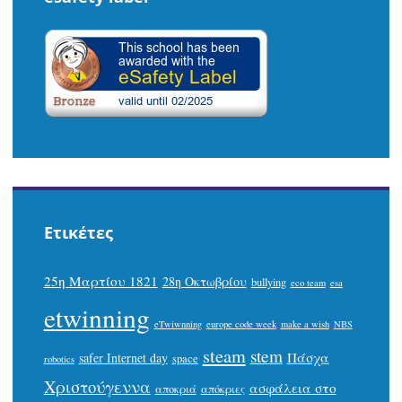
Ετικέτες
25η Μαρτίου 1821
28η Οκτωβρίου
bullying
eco team
esa
etwinning
eTwiwnning
europe code week
make a wish
NBS
steam
stem
Πάσχα
safer Internet day
space
robotics
Χριστούγεννα
ασφάλεια στο
αποκριά
απόκριες