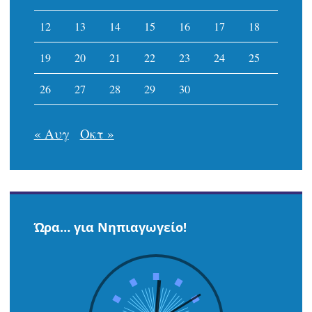
12
13
14
15
16
17
18
19
20
21
22
23
24
25
26
27
28
29
30
« Αυγ
Οκτ »
Ώρα… για Νηπιαγωγείο!