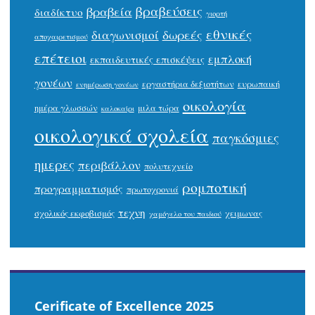
βραβεύσεις
βραβεία
διαδίκτυο
γιορτή
εθνικές
δωρεές
διαγωνισμοί
αποχαιρετισμού
επέτειοι
εμπλοκή
εκπαιδευτικές επισκέψεις
γονέων
εργαστήρια δεξιοτήτων
ευρωπαική
ενημέρωση γονέων
οικολογία
ημέρα γλωσσών
μιλα τώρα
καλοκαίρι
οικολογικά σχολεία
παγκόσμιες
ημερες
περιβάλλον
πολυτεχνείο
ρομποτική
προγραμματισμός
πρωτοχρονιά
τεχνη
σχολικός εκφοβισμός
χειμωνας
χαμόγελο του παιδιού
Cerificate of Excellence 2025