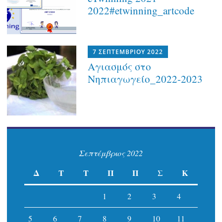
2022#etwinning_artcode
7 ΣΕΠΤΕΜΒΡΊΟΥ 2022
Αγιασμός στο
Νηπιαγωγείο_2022-2023
Σεπτέμβριος 2022
Δ
Τ
Τ
Π
Π
Σ
Κ
1
2
3
4
5
6
7
8
9
10
11