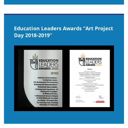
Ήχου
Εducation Leaders Awards “Art Project
Day 2018-2019”