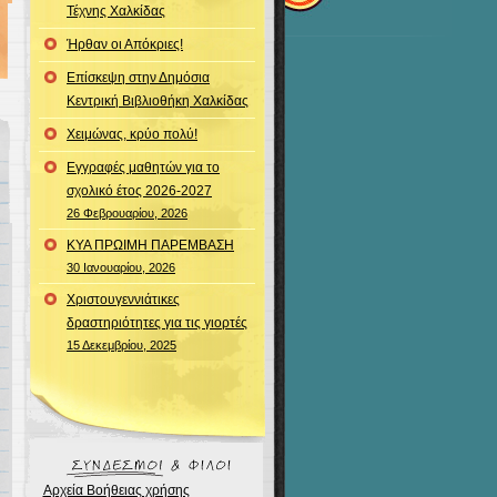
Τέχνης Χαλκίδας
Ήρθαν οι Απόκριες!
Επίσκεψη στην Δημόσια
Κεντρική Βιβλιοθήκη Χαλκίδας
Χειμώνας, κρύο πολύ!
Εγγραφές μαθητών για το
σχολικό έτος 2026-2027
26 Φεβρουαρίου, 2026
ΚΥΑ ΠΡΩΙΜΗ ΠΑΡΕΜΒΑΣΗ
30 Ιανουαρίου, 2026
Χριστουγεννιάτικες
δραστηριότητες για τις γιορτές
15 Δεκεμβρίου, 2025
Αρχεία Βοήθειας χρήσης