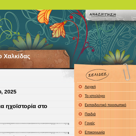
ο Χαλκίδας
Αρχική
, 2025
Το ιστολόγιο
ια ηχοϊστορία στο
Εκπαιδευτικό προσωπικό
Παιδιά
Γονείς
Επικοινωνία