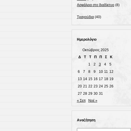
Ασφάλεια στο διαδίκτυο
(8)
Τραγούδια
(40)
Ημερολόγιο
Οκτώβριος 2025
Δ
Τ
Τ
Π
Π
Σ
Κ
1
2
3
4
5
6
7
8
9
10
11
12
13
14
15
16
17
18
19
20
21
22
23
24
25
26
27
28
29
30
31
« Σεπ
Νοέ »
Αναζήτηση
Αναζήτηση