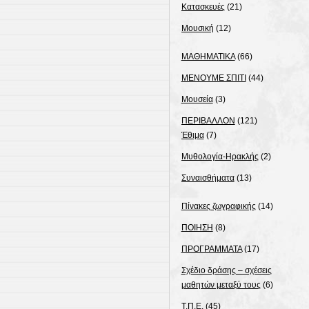
Κατασκευές
(21)
Μουσική
(12)
ΜΑΘΗΜΑΤΙΚΑ
(66)
ΜΕΝΟΥΜΕ ΣΠΙΤΙ
(44)
Μουσεία
(3)
ΠΕΡΙΒΑΛΛΟΝ
(121)
Έθιμα
(7)
Μυθολογία-Ηρακλής
(2)
Συναισθήματα
(13)
Πίνακες ζωγραφικής
(14)
ΠΟΙΗΣΗ
(8)
ΠΡΟΓΡΑΜΜΑΤΑ
(17)
Σχέδιο δράσης – σχέσεις
μαθητών μεταξύ τους
(6)
Τ.Π.Ε.
(45)