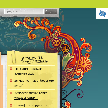
Βρες
Βρες το »
το
»
Ήρθε πάλι πασχαλιά!
3 Απριλίου, 2026
25 Μαρτίου – γιορτάζουμε στο
σχολείο
Χελιδονάκι πέταξε, βρήκε
πύργο κι έκατσε…
Επίσκεψη στο Εργαστήρι