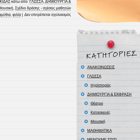
ΚΙΔΑΣ
κάτω από:
ΓΛΩΣΣΑ
,
ΔΗΜΙΟΥΡΓΙΑ &
Μουσική
,
Σχέδιο δράσης - σχέσεις μαθητών
στο
αμύθια
,
φιλία
|
Δεν επιτρέπεται σχολιασμός
Τα
3
γουρουνάκια
–
μια
ηχοϊστορία
στο
σχολείο
ΑΝΑΚΟΙΝΩΣΕΙΣ
μας
ΓΛΩΣΣΑ
Ηχοϊστορίες
ΔΗΜΙΟΥΡΓΙΑ & ΕΚΦΡΑΣΗ
Θέατρο
Κατασκευές
Μουσική
ΜΑΘΗΜΑΤΙΚΑ
ΜΕΝΟΥΜΕ ΣΠΙΤΙ