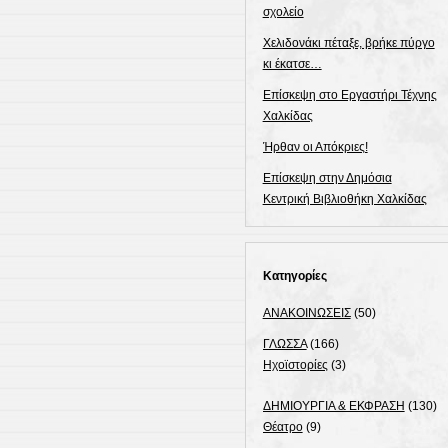
σχολείο
Χελιδονάκι πέταξε, βρήκε πύργο
κι έκατσε…
Επίσκεψη στο Εργαστήρι Τέχνης
Χαλκίδας
Ήρθαν οι Απόκριες!
Επίσκεψη στην Δημόσια
Κεντρική Βιβλιοθήκη Χαλκίδας
Κατηγορίες
ΑΝΑΚΟΙΝΩΣΕΙΣ
(50)
ΓΛΩΣΣΑ
(166)
Ηχοϊστορίες
(3)
ΔΗΜΙΟΥΡΓΙΑ & ΕΚΦΡΑΣΗ
(130)
Θέατρο
(9)