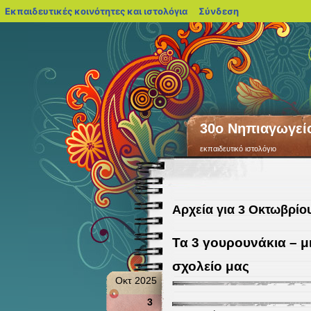
blogs.sch.gr
Εκπαιδευτικές κοινότητες και ιστολόγια
Σύνδεση
30ο Νηπιαγωγεί
εκπαιδευτικό ιστολόγιο
Αρχεία για 3 Οκτωβρίου
Τα 3 γουρουνάκια – μ
σχολείο μας
Οκτ 2025
3