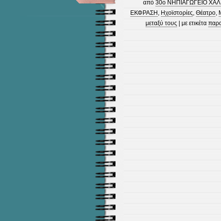
από
30ο ΝΗΠΙΑΓΩΓΕΙΟ ΧΑΛ
ΕΚΦΡΑΣΗ
,
Ηχοϊστορίες
,
Θέατρο
,
μεταξύ τους
| με ετικέτα
παρ