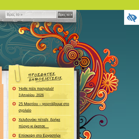
Βρες
Βρες το »
το
»
Ήρθε πάλι πασχαλιά!
3 Απριλίου, 2026
25 Μαρτίου – γιορτάζουμε στο
σχολείο
Χελιδονάκι πέταξε, βρήκε
πύργο κι έκατσε…
Επίσκεψη στο Εργαστήρι