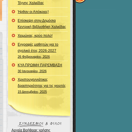
Τέχνης Χαλκίδας
Ήρθαν οι Απόκριες!
Επίσκεψη στην Δημόσια
Κεντρική Βιβλιοθήκη Χαλκίδας
Χειμώνας, κρύο πολύ!
Εγγραφές μαθητών για το
σχολικό έτος 2026-2027
26 Φεβρουαρίου, 2026
ΚΥΑ ΠΡΩΙΜΗ ΠΑΡΕΜΒΑΣΗ
30 Ιανουαρίου, 2026
Χριστουγεννιάτικες
δραστηριότητες για τις γιορτές
15 Δεκεμβρίου, 2025
Αρχεία Βοήθειας χρήσης