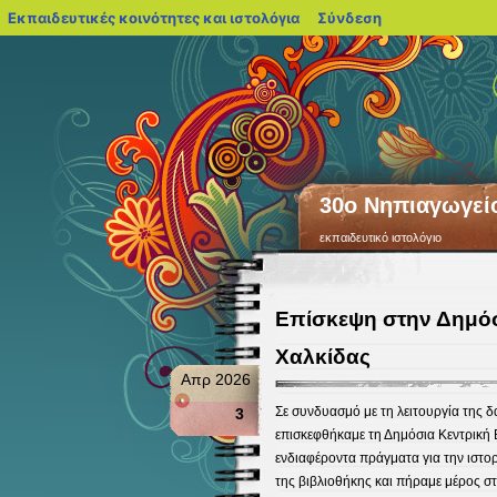
blogs.sch.gr
Εκπαιδευτικές κοινότητες και ιστολόγια
Σύνδεση
30ο Νηπιαγωγεί
εκπαιδευτικό ιστολόγιο
Επίσκεψη στην Δημόσ
Χαλκίδας
Απρ 2026
Σε συνδυασμό με τη λειτουργία της δ
3
επισκεφθήκαμε τη Δημόσια Κεντρική
ενδιαφέροντα πράγματα για την ιστορί
της βιβλιοθήκης και πήραμε μέρος σ