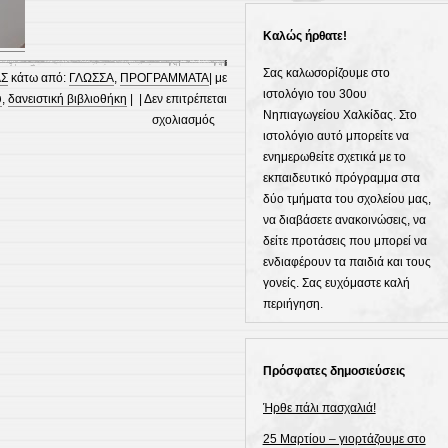
Καλώς ήρθατε!
Σας καλωσορίζουμε στο
ΑΣ
κάτω από:
ΓΛΩΣΣΑ
,
ΠΡΟΓΡΑΜΜΑΤΑ
| με
ιστολόγιο του 30ου
υ
,
δανειστική βιβλιοθήκη
| |
Δεν επιτρέπεται
Νηπιαγωγείου Χαλκίδας. Στο
στο
σχολιασμός
ιστολόγιο αυτό μπορείτε να
Επίσκεψη
ενημερωθείτε σχετικά με το
στην
εκπαιδευτικό πρόγραμμα στα
Δημόσια
δύο τμήματα του σχολείου μας,
Κεντρική
να διαβάσετε ανακοινώσεις, να
Βιβλιοθήκη
δείτε προτάσεις που μπορεί να
Χαλκίδας
ενδιαφέρουν τα παιδιά και τους
γονείς. Σας ευχόμαστε καλή
περιήγηση.
Πρόσφατες δημοσιεύσεις
Ήρθε πάλι πασχαλιά!
25 Μαρτίου – γιορτάζουμε στο