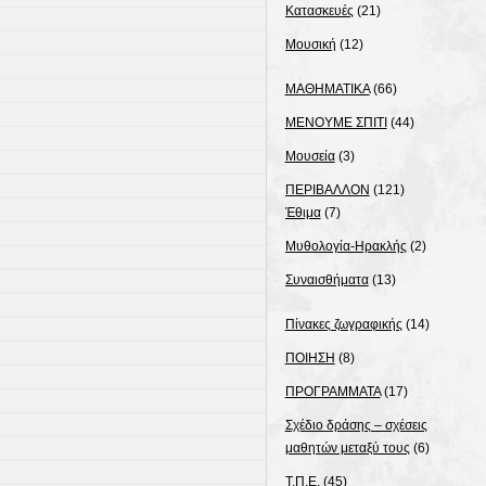
Κατασκευές
(21)
Μουσική
(12)
ΜΑΘΗΜΑΤΙΚΑ
(66)
ΜΕΝΟΥΜΕ ΣΠΙΤΙ
(44)
Μουσεία
(3)
ΠΕΡΙΒΑΛΛΟΝ
(121)
Έθιμα
(7)
Μυθολογία-Ηρακλής
(2)
Συναισθήματα
(13)
Πίνακες ζωγραφικής
(14)
ΠΟΙΗΣΗ
(8)
ΠΡΟΓΡΑΜΜΑΤΑ
(17)
Σχέδιο δράσης – σχέσεις
μαθητών μεταξύ τους
(6)
Τ.Π.Ε.
(45)