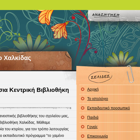
ο Χαλκίδας
ια Κεντρική Βιβλιοθήκη
Αρχική
Το ιστολόγιο
Εκπαιδευτικό προσωπικό
ανειστικής βιβλιοθήκης του σχολείου μας,
Παιδιά
 Βιβλιοθήκη Χαλκίδας. Μάθαμε
Γονείς
α του κτιρίου, για τον τρόπο λειτουργίας
το εκπαιδευτικό πρόγραμμα “το χαμένο
Επικοινωνία