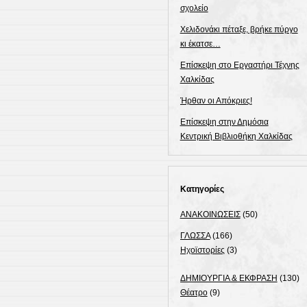
σχολείο
Χελιδονάκι πέταξε, βρήκε πύργο
κι έκατσε…
Επίσκεψη στο Εργαστήρι Τέχνης
Χαλκίδας
Ήρθαν οι Απόκριες!
Επίσκεψη στην Δημόσια
Κεντρική Βιβλιοθήκη Χαλκίδας
Κατηγορίες
ΑΝΑΚΟΙΝΩΣΕΙΣ
(50)
ΓΛΩΣΣΑ
(166)
Ηχοϊστορίες
(3)
ΔΗΜΙΟΥΡΓΙΑ & ΕΚΦΡΑΣΗ
(130)
Θέατρο
(9)