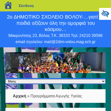
blogs.sch.gr
Σύνδεση
2ο ΔΗΜΟΤΙΚΟ ΣΧΟΛΕΙΟ ΒΟΛΟΥ-…γιατί τα
παιδιά αξίζουν όλη την ομορφιά του
κόσμου…
Μακρυνίτσης 23, Βόλος Τ.Κ. 38333 Τηλ: 24210 39596
email σχολείου: mail@2dim-volou.mag.sch.gr
Αρχική
»
Προγράμματα Αγωγής Υγείας