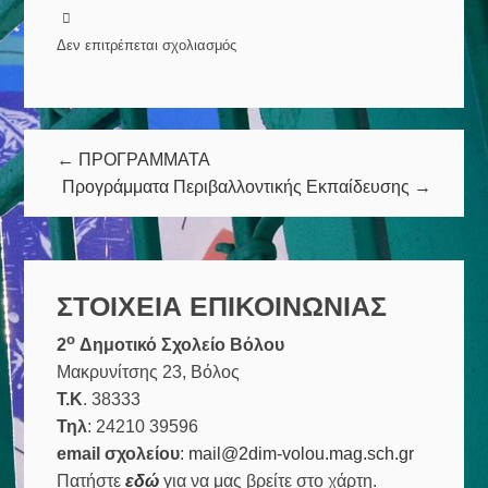
Δεν επιτρέπεται σχολιασμός
στο
Προγράμματα
Αγωγής
Υγείας
← ΠΡΟΓΡΑΜΜΑΤΑ
Προγράμματα Περιβαλλοντικής Εκπαίδευσης →
ΣΤΟΙΧΕΙΑ ΕΠΙΚΟΙΝΩΝΙΑΣ
ο
2
Δημοτικό Σχολείο Βόλου
Μακρυνίτσης 23, Βόλος
Τ.Κ
. 38333
Τηλ
: 24210 39596
email σχολείου
:
mail@2dim-volou.mag.sch.gr
Πατήστε
εδώ
για να μας βρείτε στο χάρτη.