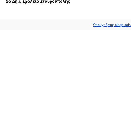
2ο Δημ. Σχολείο Σταυρούπολης
Όροι χρήσης blogs.sch.