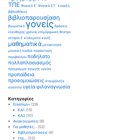
ΤΠΕ
Φυσικά Ε´
Φυσικά ΣΤ´
έναρξη
βιβλιοθήκες
βιβλιοπαρουσίαση
γονείς
βιωματικό
δράσεις
ελεύθερος χρόνος
επιμόρφωση
θέατρο
ιστορία Ε'
κλάσματα
κουίζ
μαθηματικά
μετακίνηση
μουσική
παιδιά
παράσταση
ποδήλατο
περιβάλλον
πολλαπλασιασμός
προγραμμα αγωγής υγείας
προπαίδεια
προσομοιώσεις
σταυρόλεξα
υγεία
φιλαναγνωσία
συσσίτιο
Kατηγορίες
Erasmus+
(29)
KA1
(15)
KA2
(10)
Ανακοινώσεις
(8)
Για μαθητές…
(52)
Βιβλιοπροτάσεις
(4)
της…
(33)