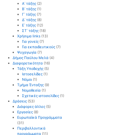
Α΄ τάξης
(2)
Β΄ τάξης
(1)
Γ΄ τάξης
(7)
Δ΄ τάξης
(8)
Ε΄ τάξης
(12)
ΣΤ΄ τάξης
(18)
Χρήσιμα links
(13)
Για γονείς
(7)
Για εκπαιδευτικούς
(7)
Ψυχαγωγία
(7)
Δήμος Παύλου Μελά
(4)
Διαφορετικότητα
(16)
Τάξη Υποδοχής
(5)
Ιστοσελίδες
(1)
Νόμοι
(1)
Τμήμα Ένταξης
(9)
Νομοθεσία
(1)
Σχετικές ιστοσελίδες
(1)
Δράσεις
(53)
Διάφορες άλλες
(5)
Εργασίες
(8)
Ευρωπαϊκά Προγράμματα
(31)
Περιβαλλοντικά
προγράμματα
(11)