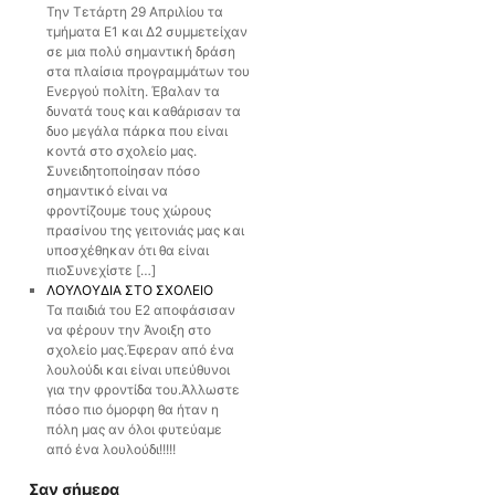
Την Τετάρτη 29 Απριλίου τα
τμήματα Ε1 και Δ2 συμμετείχαν
σε μια πολύ σημαντική δράση
στα πλαίσια προγραμμάτων του
Ενεργού πολίτη. Έβαλαν τα
δυνατά τους και καθάρισαν τα
δυο μεγάλα πάρκα που είναι
κοντά στο σχολείο μας.
Συνειδητοποίησαν πόσο
σημαντικό είναι να
φροντίζουμε τους χώρους
πρασίνου της γειτονιάς μας και
υποσχέθηκαν ότι θα είναι
πιοΣυνεχίστε […]
ΛΟΥΛΟΥΔΙΑ ΣΤΟ ΣΧΟΛΕΙΟ
Τα παιδιά του Ε2 αποφάσισαν
να φέρουν την Άνοιξη στο
σχολείο μας.Έφεραν από ένα
λουλούδι και είναι υπεύθυνοι
για την φροντίδα του.Άλλωστε
πόσο πιο όμορφη θα ήταν η
πόλη μας αν όλοι φυτεύαμε
από ένα λουλούδι!!!!!
Σαν σήμερα