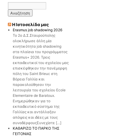
Η Ιστοσελίδα μας
Erasmus job shadowing 2026
Το 2ο Δ.Σ.Σταυρούπολης
ολοκλήρωσε άλλη μία
κινητικότητα job shadowing
στα πλαίσια του προγράμματος
Erasmus+ 2026. Τρεις
εκπαιδευτικοί του σχολείου μας
επισκέφθηκαν την πανέμορφη
πόλη του Saint Brieuc στη
Βόρεια Γαλλία και
παρακολούθησαν την
λειτουργία του σχολείου Ecole
Elementaire de Baratoux.
Ενημερώθηκαν για το
εκπαιδευτικό σύστημα της
Γαλλίας και αντάλλαξαν
απόψεις και ιδέες με τους
συναδέρφουςΣυνεχίστε […]
ΚΑΘΑΡΙΖΩ ΤΟ ΠΑΡΚΟ ΤΗΣ
ΓΕΙΤΟΝΙΑΣ