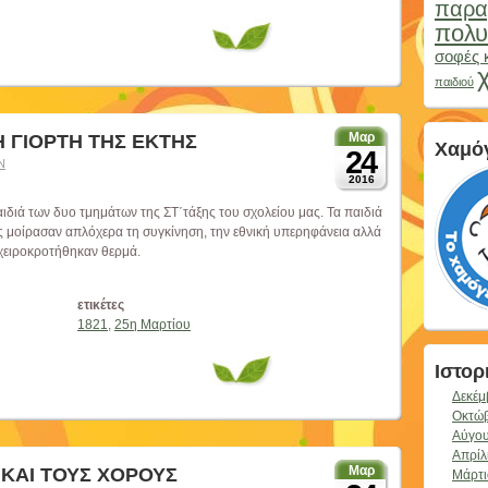
παρα
πολυ
σοφές 
παιδιού
Μαρ
 Η ΓΙΟΡΤΗ ΤΗΣ ΕΚΤΗΣ
Χαμόγ
24
Ν
2016
διά των δυο τμημάτων της ΣΤ΄τάξης του σχολείου μας. Τα παιδιά
υς μοίρασαν απλόχερα τη συγκίνηση, την εθνική υπερηφάνεια αλλά
ι χειροκροτήθηκαν θερμά.
ετικέτες
1821
,
25η Μαρτίου
Ιστορ
Δεκέμ
Οκτώβ
Αύγου
Απρίλ
Μαρ
 ΚΑΙ ΤΟΥΣ ΧΟΡΟΥΣ
Μάρτι