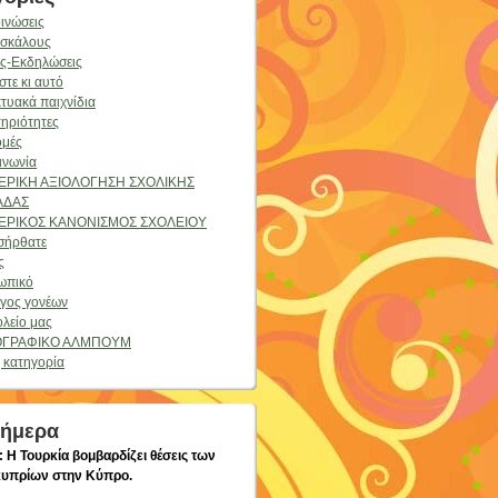
ινώσεις
ασκάλους
ές-Εκδηλώσεις
στε κι αυτό
κτυακά παιχνίδια
ηριότητες
ομές
ινωνία
ΕΡΙΚΗ ΑΞΙΟΛΟΓΗΣΗ ΣΧΟΛΙΚΗΣ
ΑΔΑΣ
ΕΡΙΚΟΣ ΚΑΝΟΝΙΣΜΟΣ ΣΧΟΛΕΙΟΥ
σήρθατε
ς
ωπικό
γος γονέων
ολείο μας
ΓΡΑΦΙΚΟ ΑΛΜΠΟΥΜ
 κατηγορία
σήμερα
: Η Τουρκία βομβαρδίζει θέσεις των
υπρίων στην Κύπρο.