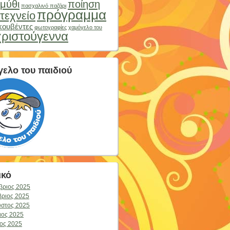
μύθι
ποίηση
πασχαλινό παζάρι
πρόγραμμα
τεχνείο
κουβέντες
φωτογραφίες
χαμόγελο του
χριστούγεννα
ελο του παιδιού
ικό
βριος 2025
ριος 2025
στος 2025
ιος 2025
ος 2025