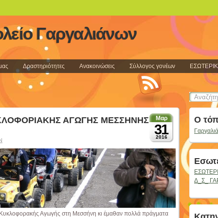
ολείο Γαργαλιάνων
μας
Δραστηριότητες
Ανακοινώσεις
Σύλλογος γονέων
ΕΣΩΤΕΡΙΚ
Μαρ
Ο τόπ
ΥΚΛΟΦΟΡΙΑΚΗΣ ΑΓΩΓΗΣ ΜΕΣΣΗΝΗΣ
31
Γαργαλιά
2016
Ν
Εσωτε
ΕΣΩΤΕΡΙ
Δ_Σ_ Γ
ο Κυκλοφορακής Αγωγής στη Μεσσήνη κι έμαθαν πολλά πράγματα
Kατηγ