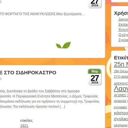
27
Ν
2016
Χρήσι
 ΤΟ ΦΟΡΤΗΓΟ ΤΗΣ ΑΝΑΚΥΚΛΩΣΗΣ.Μην ξεχνιόμαστε…
Δικτυ
Εκπαι
Έντυπ
Ο εύχ
Σχολι
Ετικέ
25η 
28η Οκτω
Μαρ
Ε ΣΤΟ ΣΙΔΗΡΟΚΑΣΤΡΟ
27
ΣΤΟ ΔΙΑ
Ν
2016
ΔΑΣΚΑΛΟ
Λαο
πλα, ζωντάνεψε το βράδυ του Σαββάτου στο όμορφο
ΑΓΩΝΕΣ
αρισσία. Η Περιφερειακή Ενότητα Μεσσηνίας, ο Δήμος Τριφυλίας
αγιασμός
 θαυμάσια εκδήλωση για να τιμήσουν τη συμμετοχή της Τριφυλίας
δήλωσης Την εκδήλωση τίμησαν πολλοί […]
εγγραφές
κάστρο
σχολικ
ετικέτες
ολοήμερο
1821