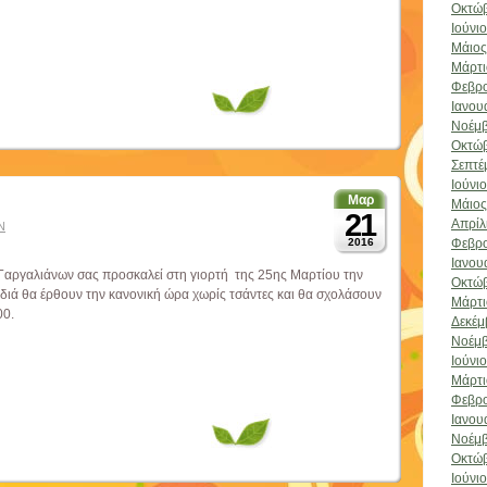
Οκτώβ
Ιούνι
Μάιος
Μάρτι
Φεβρο
Ιανου
Νοέμβ
Οκτώβ
Σεπτέ
Ιούνι
Μαρ
Μάιος
21
Απρίλ
Ν
Φεβρο
2016
Ιανου
 Γαργαλιάνων σας προσκαλεί στη γιορτή της 25ης Μαρτίου την
Οκτώβ
διά θα έρθουν την κανονική ώρα χωρίς τσάντες και θα σχολάσουν
Μάρτι
00.
Δεκέμ
Νοέμβ
Ιούνι
Μάρτι
Φεβρο
Ιανου
Νοέμβ
Οκτώβ
Ιούνι