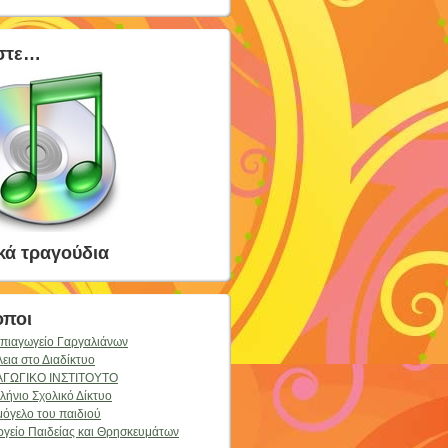
στε…
κά τραγούδια
οποι
πιαγωγείο Γαργαλιάνων
εια στο Διαδίκτυο
ΑΓΩΓΙΚΟ ΙΝΣΤΙΤΟΥΤΟ
λήνιο Σχολικό Δίκτυο
μόγελο του παιδιού
γείο Παιδείας και Θρησκευμάτων