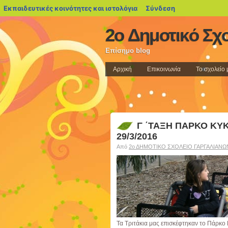
blogs.sch.gr
Εκπαιδευτικές κοινότητες και ιστολόγια
Σύνδεση
2ο Δημοτικό Σχ
Επίσημο blog
Αρχική
Επικοινωνία
Το σχολείο 
Γ ΄ΤΑΞΗ ΠΑΡΚΟ Κ
29/3/2016
Από
2ο ΔΗΜΟΤΙΚΟ ΣΧΟΛΕΙΟ ΓΑΡΓΑΛΙΑΝΩ
Τα Τριτάκια μας επισκέφτηκαν το Πάρκ