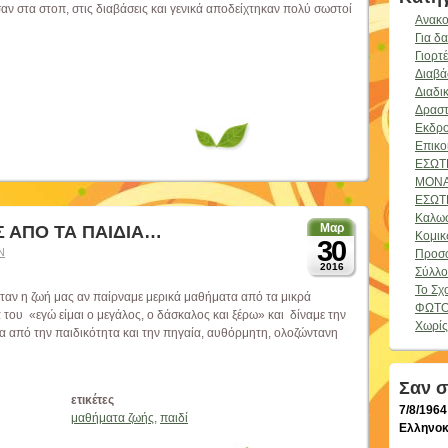
ν στα στοπ, στις διαβάσεις και γενικά αποδείχτηκαν πολύ σωστοί
Ανακο
Για δ
Γιορτ
Διαβά
Διαδι
Δραστ
Εκδρ
Επικο
ΕΣΩΤ
ΜΟΝ
ΕΣΩΤ
Καλω
Μαρ
 ΑΠΟ ΤΑ ΠΑΙΔΙΑ…
Κομικ
30
Ν
Προσ
2016
Σύλλο
Το Σχ
ταν η ζωή μας αν παίρναμε μερικά μαθήματα από τα μικρά
ΦΩΤΟ
α του «εγώ είμαι ο μεγάλος, ο δάσκαλος και ξέρω» και δίναμε την
Χωρίς
σα από την παιδικότητα και την πηγαία, αυθόρμητη, ολοζώντανη
Σαν 
ετικέτες
7/8/1964
μαθήματα ζωής
,
παιδί
Ελληνοκ