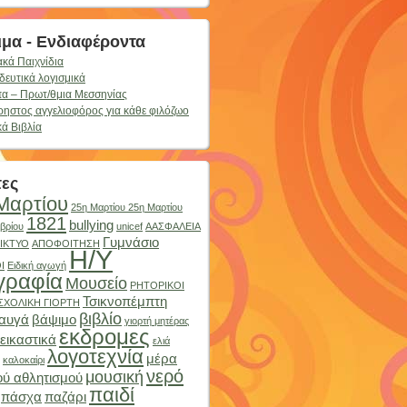
μα - Ενδιαφέροντα
ακά Παιχνίδια
δευτικά λογισμικά
α – Πρωτ/θμια Μεσσηνίας
ρηστος αγγελιοφόρος για κάθε φιλόζωο
κά Βιβλία
τες
Μαρτίου
25η Μαρτίου 25η Μαρτίου
1821
bullying
βρίου
unicef
ΑΑΣΦΑΛΕΙΑ
Γυμνάσιο
ΔΙΚΤΥΟ
ΑΠΟΦΟΙΤΗΣΗ
Η/Υ
Ι
Ειδική αγωγή
γραφία
Μουσείο
ΡΗΤΟΡΙΚΟΙ
Τσικνοπέμπτη
ΣΧΟΛΙΚΗ ΓΙΟΡΤΗ
βιβλίο
αυγά
βάψιμο
γιορτή μητέρας
εκδρομες
εικαστικά
ελιά
λογοτεχνία
μέρα
καλοκαίρι
νερό
μουσική
ού αθλητισμού
παιδί
πάσχα
παζάρι