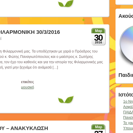
Ακού
Μαρ
ΙΛΑΡΜΟΝΙΚΗ 30/3/2016
30
Ν
2016
η Φιλαρμονική μας. Τα υποδέχτηκαν με χαρά ο Πρόεδρος του
ού κ. Φώτης Παναγιωτόπουλος και ο μαέστρος κ. Σωτήρης
, τον ήχο του καθενός και για την ιστορία της Φιλαρμονικής μας
ή, γιατί μην ξεχνάμε ότι ανάμεσά […]
Παιδι
ετικέτες
μουσική
Ιστότ
1o Νη
Ασφάλ
ΠΑΙΔ
Πανελ
Το χα
Μαρ
ΟΥ – ΑΝΑΚΥΚΛΩΣΗ
Υπουρ