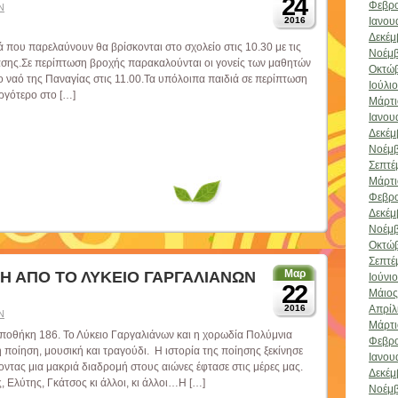
24
Φεβρο
Ν
Ιανου
2016
Δεκέμ
που παρελαύνουν θα βρίσκονται στο σχολείο στις 10.30 με τις
Νοέμβ
λασης.Σε περίπτωση βροχής παρακαλούνται οι γονείς των μαθητών
Οκτώβ
ο ναό της Παναγίας στις 11.00.Τα υπόλοιπα παιδιά σε περίπτωση
Ιούλι
αργότερο στο […]
Μάρτι
Ιανου
Δεκέμ
Νοέμβ
Σεπτέ
Μάρτι
Φεβρο
Δεκέμ
Νοέμβ
Οκτώβ
Σεπτέ
Μαρ
ΚΗ ΑΠΟ ΤΟ ΛΥΚΕΙΟ ΓΑΡΓΑΛΙΑΝΩΝ
Ιούνι
22
Μάιος
Απρίλ
2016
Ν
Μάρτι
 Αποθήκη 186. Το Λύκειο Γαργαλιάνων και η χορωδία Πολύμνια
Φεβρο
ποίηση, μουσική και τραγούδι. Η ιστορία της ποίησης ξεκίνησε
Ιανου
ντας μια μακριά διαδρομή στους αιώνες έφτασε στις μέρες μας.
Δεκέμ
 Ελύτης, Γκάτσος κι άλλοι, κι άλλοι…Η […]
Νοέμβ