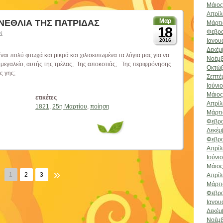
Μάιος
Απρίλ
Μαρ
ΝΕΘΛΙΑ ΤΗΣ ΠΑΤΡΙΔΑΣ
Μάρτι
18
Φεβρο
Ν
Ιανου
2016
Δεκέμ
 πολύ φτωχά και μικρά και χιλιοειπωμένα τα λόγια μας για να
Νοέμβ
ο μεγαλείο, αυτής της τρέλας; Της αποκοτιάς; Της περιφρόνησης
Οκτώβ
ης γης;
Σεπτέ
Ιούνι
Μάιος
ετικέτες
Απρίλ
1821
,
25η Μαρτίου
,
ποίηση
Μάρτι
Φεβρο
Δεκέμ
Φεβρο
Απρίλ
Ιούνι
Μάιος
»
1
2
3
Απρίλ
Μάρτι
Φεβρο
Ιανου
Δεκέμ
Νοέμβ