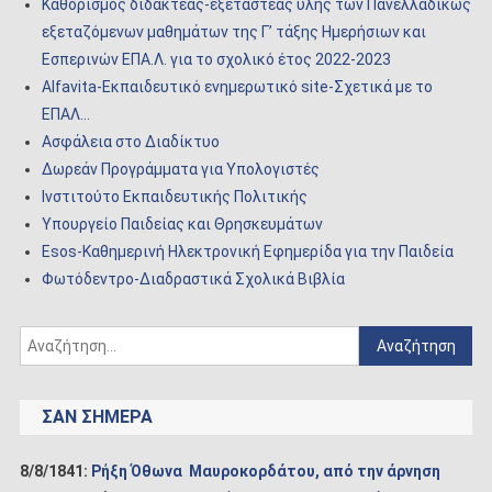
Καθορισμός διδακτέας-εξεταστέας ύλης των Πανελλαδικώς
εξεταζόμενων μαθημάτων της Γ’ τάξης Ημερήσιων και
Εσπερινών ΕΠΑ.Λ. για το σχολικό έτος 2022-2023
Alfavita-Εκπαιδευτικό ενημερωτικό site-Σχετικά με το
ΕΠΑΛ…
Ασφάλεια στο Διαδίκτυο
Δωρεάν Προγράμματα για Υπολογιστές
Ινστιτούτο Εκπαιδευτικής Πολιτικής
Υπουργείο Παιδείας και Θρησκευμάτων
Esos-Καθημερινή Ηλεκτρονική Εφημερίδα για την Παιδεία
Φωτόδεντρο-Διαδραστικά Σχολικά Βιβλία
Αναζήτηση
για:
ΣΑΝ ΣΉΜΕΡΑ
8/8/1841:
Ρήξη Όθωνα  Μαυροκορδάτου, από την άρνηση