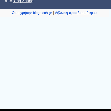
από
Ying Zhang
Όροι χρήσης blogs.sch.gr
|
Δήλωση προσβασιμότητας