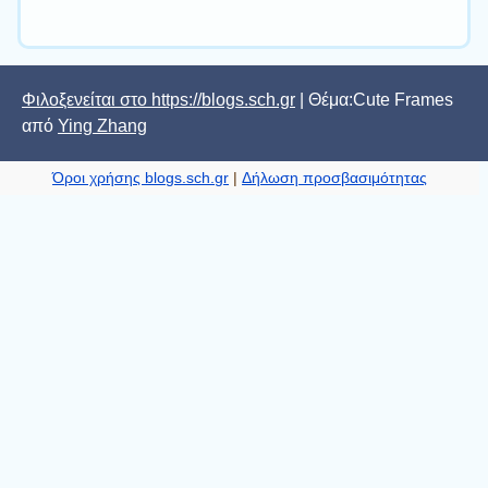
Φιλοξενείται στο https://blogs.sch.gr
| Θέμα:Cute Frames
από
Ying Zhang
Όροι χρήσης blogs.sch.gr
|
Δήλωση προσβασιμότητας