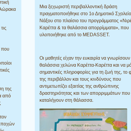
στική
Μια ξεχωριστή περιβαλλοντική δράση
Φλώρακα
πραγματοποιήθηκε στο 1ο Δημοτικό Σχολεί
Νάξου στο πλαίσιο του προγράμματος «Νιρέ
Καρέττα & τα θαλάσσια απορρίμματα», που
 τις
υλοποιήθηκε από το MEDASSET.
η που
Οι μαθητές είχαν την ευκαιρία να γνωρίσουν
οποίοι
θαλάσσια χελώνα Καρέττα-Καρέττα και να μ
τικές
σημαντικές πληροφορίες για τη ζωή της, το 
της περιβάλλον και τους κινδύνους που
αντιμετωπίζει εξαιτίας της ανθρώπινης
ση της
δραστηριότητας και των απορριμμάτων που
α από
καταλήγουν στη θάλασσα.
ς
τον
 εποχών
ής