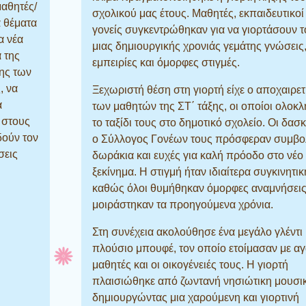
μαθητές/
σχολικού μας έτους. Μαθητές, εκπαιδευτικοί
α θέματα
γονείς συγκεντρώθηκαν για να γιορτάσουν τ
α νέα
μιας δημιουργικής χρονιάς γεμάτης γνώσεις
 της
εμπειρίες και όμορφες στιγμές.
ης των
, να
Ξεχωριστή θέση στη γιορτή είχε ο αποχαιρε
α
των μαθητών της ΣΤ΄ τάξης, οι οποίοι ολο
 στους
το ταξίδι τους στο δημοτικό σχολείο. Οι δασ
δούν τον
ο Σύλλογος Γονέων τους πρόσφεραν συμβο
σεις
δωράκια και ευχές για καλή πρόοδο στο νέο
ξεκίνημα. Η στιγμή ήταν ιδιαίτερα συγκινητικ
καθώς όλοι θυμήθηκαν όμορφες αναμνήσει
μοιράστηκαν τα προηγούμενα χρόνια.
Στη συνέχεια ακολούθησε ένα μεγάλο γλέντι
πλούσιο μπουφέ, τον οποίο ετοίμασαν με αγ
μαθητές και οι οικογένειές τους. Η γιορτή
πλαισιώθηκε από ζωντανή νησιώτικη μουσι
δημιουργώντας μια χαρούμενη και γιορτινή