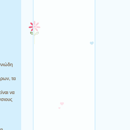
γνιώδη
ήρων, τα
ίναι να
σσιους
 η