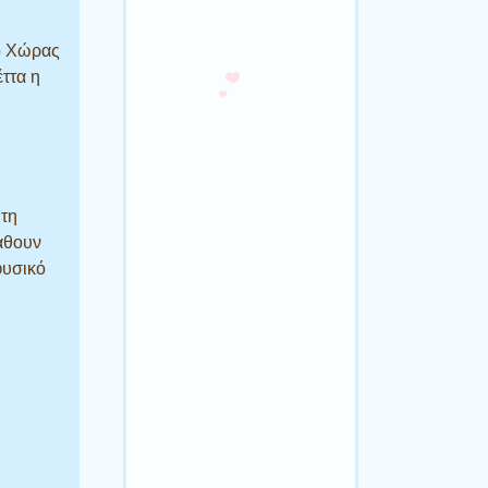
ο Χώρας
ττα η
 τη
άθουν
φυσικό