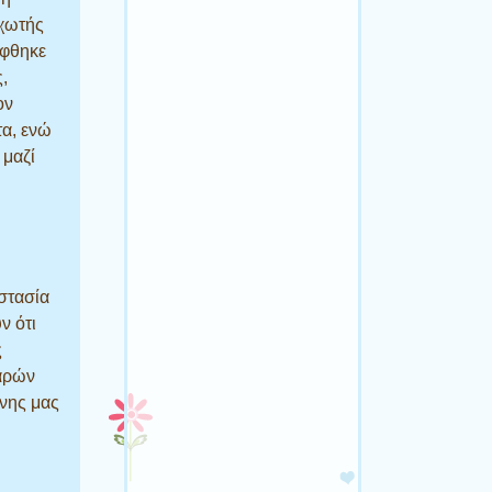
υχωτής
έφθηκε
,
ον
τα, ενώ
 μαζί
στασία
ν ότι
ς
αρών
νης μας