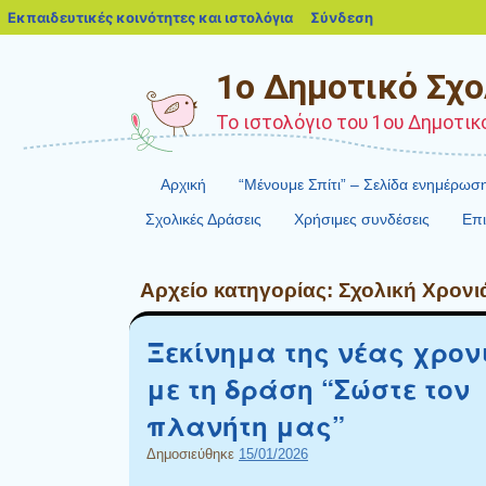
blogs.sch.gr
Εκπαιδευτικές κοινότητες και ιστολόγια
Σύνδεση
1ο Δημοτικό Σχο
Το ιστολόγιο του 1ου Δημοτικ
Αρχική
“Mένουμε Σπίτι” – Σελίδα ενημέρω
Σχολικές Δράσεις
Χρήσιμες συνδέσεις
Επι
Αρχείο κατηγορίας:
Σχολική Χρονι
Ξεκίνημα της νέας χρον
με τη δράση “Σώστε τον
πλανήτη μας”
Δημοσιεύθηκε
15/01/2026