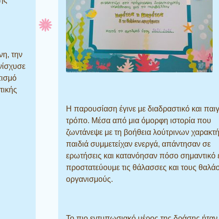
νη, την
νίσχυσε
τισμό
τικής
Η παρουσίαση έγινε με διαδραστικό και παι
τρόπο. Μέσα από μια όμορφη ιστορία που
ζωντάνεψε με τη βοήθεια λούτρινων χαρακτ
παιδιά συμμετείχαν ενεργά, απάντησαν σε
ερωτήσεις και κατανόησαν πόσο σημαντικό ε
προστατεύουμε τις θάλασσες και τους θαλά
οργανισμούς.
Το πιο εντυπωσιακό μέρος της δράσης ήταν