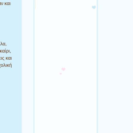
ν και
λα,
καίρι,
ις και
χολική