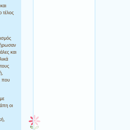
 και
ο τέλος
,
τισμός
κλήρωσαν
κάλες και
λικά
 τους
ή,
ς που
 με
άπη οι
κή,