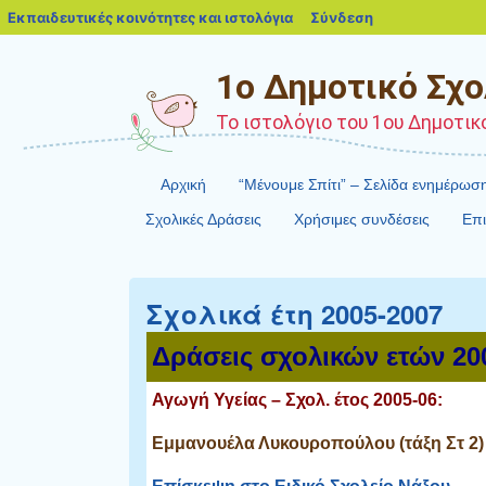
blogs.sch.gr
Εκπαιδευτικές κοινότητες και ιστολόγια
Σύνδεση
1ο Δημοτικό Σχο
Το ιστολόγιο του 1ου Δημοτικ
Αρχική
“Mένουμε Σπίτι” – Σελίδα ενημέρω
Σχολικές Δράσεις
Χρήσιμες συνδέσεις
Επι
Σχολικά έτη 2005-2007
Δράσεις σχολικών ετών 20
Αγωγή Υγείας – Σχολ. έτος 2005-06:
Εμμανουέλα Λυκουροπούλου (τάξη Στ 2)