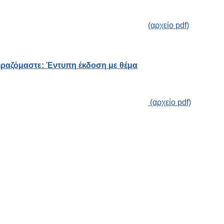
(αρχείο
pdf)
)
οιραζόμαστε: Έντυπη έκδοση με θέμα
(αρχείο
pdf)