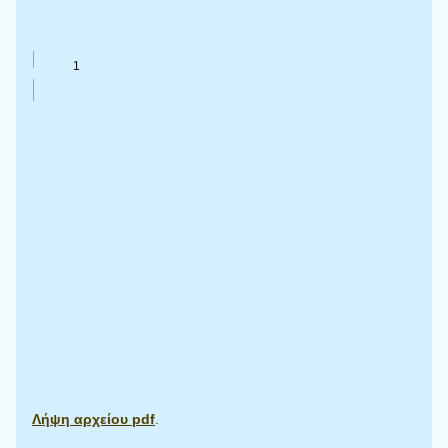
Λήψη αρχείου pdf
.