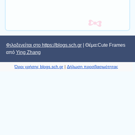
Φιλοξενείται στο https://blogs.sch.gr
| Θέμα:Cute Frames
από
Ying Zhang
Όροι χρήσης blogs.sch.gr
|
Δήλωση προσβασιμότητας