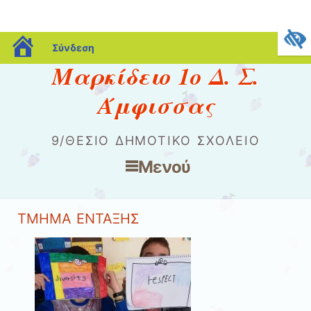
blogs.sch.gr
Σύνδεση
Μαρκίδειο 1ο Δ. Σ.
Άμφισσας
9/ΘΕΣΙΟ ΔΗΜΟΤΙΚΌ ΣΧΟΛΕΊΟ
Μενού
Μετάβαση στο περιεχόμενο
ΤΜΗΜΑ ΕΝΤΑΞΗΣ