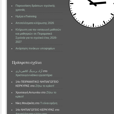
Παρουσίαση δράσεων σχολικής
χρονιάς
Ημέρα eTwinning
Αποτελέσματα κλήρωσης 2026
Κλήρωση για την εισαγωγή μαθητών
και μαθητριών σε Πειραματικά
Σχολεία για το σχολικό έτος 2026-
2027
Ανάρτηση πινάκων υποψηφίων
Πρόσφατα σχόλια
آراد برندینگ کلاهبرداری
στο
Χριστουγεννιάτικα εργαστήρια
14ο ΠΕΙΡΑΜΑΤΙΚΟ ΝΗΠΙΑΓΩΓΕΙΟ
ΚΕΡΚΥΡΑΣ
στο
Ζήτω το κρίκετ!
Χρυσαυγή Αντωνίου
στο
Ζήτω το
κρίκετ!
Νίκη Μουζακίτη
στο
Τι είναι ειρήνη
14ο ΝΗΠΙΑΓΩΓΕΙΟ ΚΕΡΚΥΡΑΣ
στο
Αποτελέσματα κλήρωσης