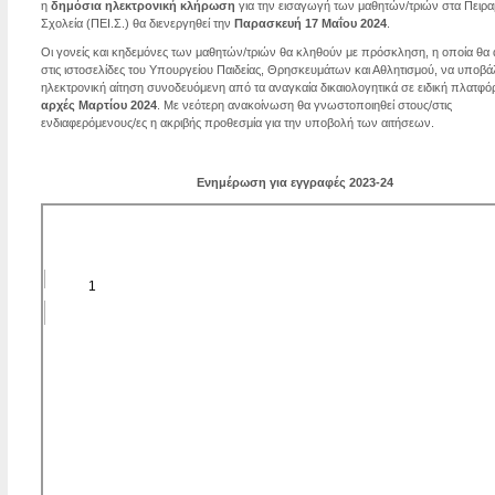
η
δημόσια ηλεκτρονική κλήρωση
για την εισαγωγή των μαθητών/τριών στα Πειρα
Σχολεία (ΠΕΙ.Σ.) θα διενεργηθεί την
Παρασκευή 17 Μαΐου 2024
.
Οι γονείς και κηδεμόνες των μαθητών/τριών θα κληθούν με πρόσκληση, η οποία θα 
στις ιστοσελίδες του Υπουργείου Παιδείας, Θρησκευμάτων και Αθλητισμού, να υποβ
ηλεκτρονική αίτηση συνοδευόμενη από τα αναγκαία δικαιολογητικά σε ειδική πλατφ
αρχές Μαρτίου 2024
. Με νεότερη ανακοίνωση θα γνωστοποιηθεί στους/στις
ενδιαφερόμενους/ες η ακριβής προθεσμία για την υποβολή των αιτήσεων.
Ενημέρωση για εγγραφές 2023-24