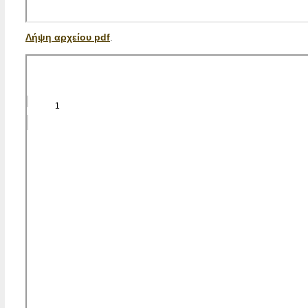
Λήψη αρχείου pdf
.