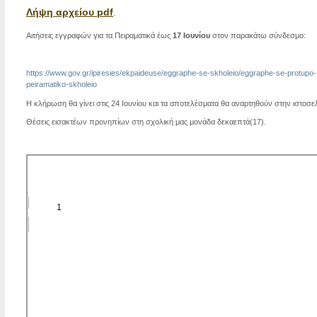
Λήψη αρχείου pdf
.
Αιτήσεις εγγραφών για τα Πειραματικά έως
17 Ιουνίου
στον παρακάτω σύνδεσμο:
https://www.gov.gr/ipiresies/ekpaideuse/eggraphe-se-skholeio/eggraphe-se-protupo-
peiramatiko-skholeio
Η κλήρωση θα γίνει στις 24 Ιουνίου και τα αποτελέσματα θα αναρτηθούν στην ιστοσελ
Θέσεις εισακτέων προνηπίων στη σχολική μας μονάδα δεκαεπτά(17).