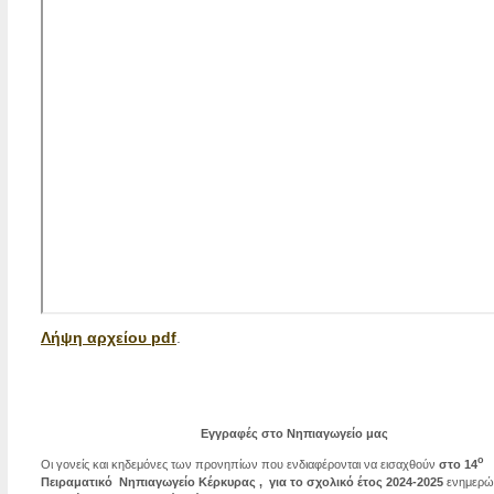
Λήψη αρχείου pdf
.
Εγγραφές στο Νηπιαγωγείο μας
ο
Οι γονείς και κηδεμόνες των προνηπίων που ενδιαφέρονται να εισαχθούν
στο 14
Πειραματικό Νηπιαγωγείο Κέρκυρας , για το σχολικό έτος 2024-2025
ενημερών