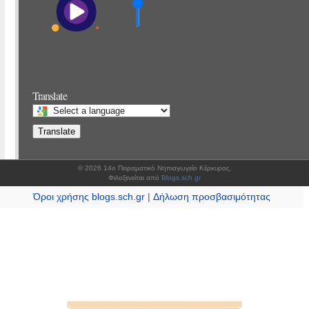
Translate
Select
a
Translate
language
to
translate
this
© 2026 14o Πειραματικό Νηπιαγωγείο Κέρκυρας.
page
Φιλοξενείται από
Blogs.sch.gr
Όροι χρήσης blogs.sch.gr
|
Δήλωση προσβασιμότητας