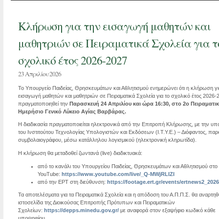
Κλήρωση για την εισαγωγή μαθητών και
μαθητριών σε Πειραματικά Σχολεία για τ
σχολικό έτος 2026-2027
23 Απριλίου 2026
Το Υπουργείο Παιδείας, Θρησκευμάτων και Αθλητισμού ενημερώνει ότι η κλήρωση γι
εισαγωγή μαθητών και μαθητριών σε Πειραματικά Σχολεία για το σχολικό έτος 2026-
πραγματοποιηθεί την
Παρασκευή 24 Απριλίου και ώρα 16:30, στο 2ο Πειραματι
Ημερήσιο Γενικό Λύκειο Αγίας Βαρβάρας.
Η διαδικασία πραγματοποιείται ηλεκτρονικά από την Επιτροπή Κλήρωσης, με την υπ
του Ινστιτούτου Τεχνολογίας Υπολογιστών και Εκδόσεων (Ι.Τ.Υ.Ε.) – Διόφαντος, παρ
συμβολαιογράφου, μέσω κατάλληλου λογισμικού (ηλεκτρονική κληρωτίδα).
Η κλήρωση θα μεταδοθεί ζωντανά (live) διαδικτυακά:
από το κανάλι του Υπουργείου Παιδείας, Θρησκευμάτων και Αθλητισμού στο
YouTube:
https://www.youtube.com/live/_Q-MWjRLIZI
από την ΕΡΤ στη διεύθυνση:
https://footage.ert.gr/events/ertnews2_202
Τα αποτελέσματα για τα Πειραματικά Σχολεία και η απόδοση του Α.Π.Π.Σ. θα αναρτη
ιστοσελίδα της Διοικούσας Επιτροπής Πρότυπων και Πειραματικών
Σχολείων:
https://depps.minedu.gov.gr/
με αναφορά στον εξαψήφιο κωδικό κάθε
υποψηφίου.