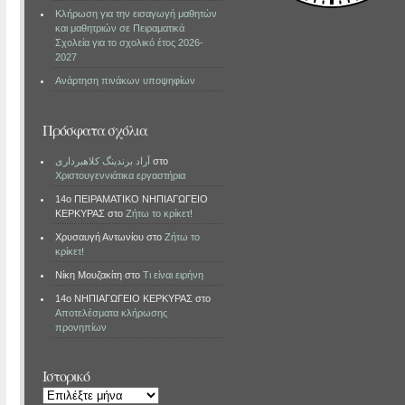
Κλήρωση για την εισαγωγή μαθητών
και μαθητριών σε Πειραματικά
Σχολεία για το σχολικό έτος 2026-
2027
Ανάρτηση πινάκων υποψηφίων
Πρόσφατα σχόλια
آراد برندینگ کلاهبرداری
στο
Χριστουγεννιάτικα εργαστήρια
14ο ΠΕΙΡΑΜΑΤΙΚΟ ΝΗΠΙΑΓΩΓΕΙΟ
ΚΕΡΚΥΡΑΣ
στο
Ζήτω το κρίκετ!
Χρυσαυγή Αντωνίου
στο
Ζήτω το
κρίκετ!
Νίκη Μουζακίτη
στο
Τι είναι ειρήνη
14ο ΝΗΠΙΑΓΩΓΕΙΟ ΚΕΡΚΥΡΑΣ
στο
Αποτελέσματα κλήρωσης
προνηπίων
Ιστορικό
Ιστορικό