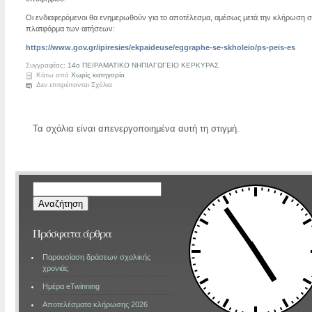
Οι ενδιαφερόμενοι θα ενημερωθούν για το αποτέλεσμα, αμέσως μετά την κλήρωση σ
πλατφόρμα των αιτήσεων:
https://www.gov.gr/ipiresies/ekpaideuse/eggraphe-se-skholeio/ps-peis-es
Συγγραφέας:
14ο ΠΕΙΡΑΜΑΤΙΚΟ ΝΗΠΙΑΓΩΓΕΙΟ ΚΕΡΚΥΡΑΣ
Κάτω από
Χωρίς κατηγορία
Δεν επιτρέπονται Σχόλια
Τα σχόλια είναι απενεργοποιημένα αυτή τη στιγμή.
Αναζήτηση
για:
Πρόσφατα άρθρα
Παρουσίαση δράσεων σχολικής
χρονιάς
Ημέρα eTwinning
Αποτελέσματα κλήρωσης 2026