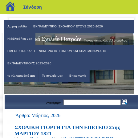
blogs.sch.gr
Σύνδεση
Αρχική σελίδα
ΕΚΠΑΙΔΕΥΤΙΚΟΙ ΣΧΟΛΙΚΟΥ ΕΤΟΥΣ 2025-2026
11ο Δημοτικό Σχολείο Πατρών
Η βιβλιοθήκη μας
Παναγιώτης Κανελλόπουλος
ΗΜΕΡΕΣ ΚΑΙ ΩΡΕΣ ΕΝΗΜΕΡΩΣΗΣ ΓΟΝΕΩΝ ΚΑΙ ΚΗΔΕΜΟΝΩΝ ΑΠΟ
ΕΚΠΑΙΔΕΥΤΙΚΟΥΣ 2025-2026
το ηλ.περιοδικό μας
Το σχολείο μας
Επικοινωνία
Αναζήτηση:
Άρθρα: Μάρτιος, 2026
ΣΧΟΛΙΚΗ ΓΙΟΡΤΗ ΓΙΑ ΤΗΝ ΕΠΕΤΕΙΟ 25ης
ΜΑΡΤΙΟΥ 1821