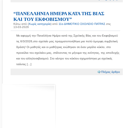
“ΠΑΝΕΛΛΗΝΙΑ ΗΜΕΡΑ ΚΑΤΑ ΤΗΣ ΒΙΑΣ
ΚΑΙ ΤΟΥ ΕΚΦΟΒΙΣΜΟΥ”
Κάτω από (
Χωρίς κατηγορία
) από
11ο ΔΗΜΟΤΙΚΟ ΣΧΟΛΕΙΟ ΠΑΤΡΑΣ
στις
13-03-2026
Με αφορμή την Πανελλήνια Ημέρα κατά της Σχολικής Βίας και του Εκφοβισμού
τις 6/3/2026,στο σχολείο μας πραγματοποιήθηκε μια πολύ όμορφη συμβολική
δράση! Οι μαθητές και οι μαθήτριες ενώθηκαν σε έναν μεγάλο κύκλο, στο
προαύλιο του σχολείου μας, στέλνοντας το μήνυμα της ενότητας, της αποδοχής
και του αλληλοσεβασμού. Στο κέντρο του κύκλου σχηματίστηκε με σχολικές
τσάντες […]
Πλήρες άρθρο