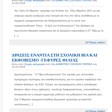
Κάτω από (
Χωρίς κατηγορία
) από
11ο ΔΗΜΟΤΙΚΟ ΣΧΟΛΕΙΟ ΠΑΤΡΑΣ
στις
31-03-2026
Την Τρίτη 24 Μαρτίου τιμήσαμε την Επέτειο της 25ης Μαρτίου 1821 με μια
υπέροχη γιορτή αναδρομή στην Ιστορία και που στο τέλος συνδέθηκε με τη
σημερινή πραγματικότητα και διαδραστικότητα με το κοινό που
παρακολουθούσε! Τίτλος : “Η ζωή του Κολοκοτρώνη”! Την ιδιαίτερη και
πρωτότυπη θεατρική παράσταση και τα δρώμενα παρουσίασε η ΣΤ’ Τάξη με τη
[…]
Πλήρες άρθρο
ΔΡΑΣΕΙΣ ΕΝΑΝΤΙΑ ΣΤΗ ΣΧΟΛΙΚΗ ΒΙΑ ΚΑΙ
ΕΚΦΟΒΙΣΜΟ -ΓΕΦΥΡΕΣ ΦΙΛΙΑΣ
Κάτω από (
Χωρίς κατηγορία
) από
11ο ΔΗΜΟΤΙΚΟ ΣΧΟΛΕΙΟ ΠΑΤΡΑΣ
στις
31-03-2026
Δραστηριότητες ” Ο Τζάκι ενδυναμώνεται” Στο σχολείο μας υλοποιείται
πρόγραμμα πρόληψης και ευαισθητοποίησης για τον σχολικό εκφοβισμό στα
πλαίσια δράσεων της ΕΔΥ. Στόχος του προγράμματος είναι η καλλιέργεια
βασικών αξιών όπως σεβασμός, αποδοχή διαφορετικότητας, ενσυναίσθηση,
συνεργασία και η ενεργή συμμετοχή μαθητών και μαθητριών στη σχολική ζωή.
Στις 5 Μαρτίου πραγματοποιήθηκε βιωματικό εργαστήρι με εικαστική
αποτύπωση […]
Πλήρες άρθρο