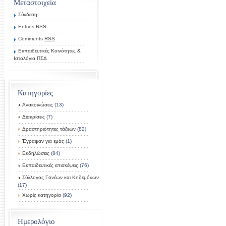
Μεταστοιχεία
Σύνδεση
Entries
RSS
Comments
RSS
Εκπαιδευτικές Κοινότητες &
Ιστολόγια ΠΣΔ
Κατηγορίες
Ανακοινώσεις
(13)
Διακρίσεις
(7)
Δραστηριότητες τάξεων
(82)
Έγραψαν για εμάς
(1)
Εκδηλώσεις
(84)
Εκπαιδευτικές επισκέψεις
(76)
Σύλλογος Γονέων και Κηδεμόνων
(17)
Χωρίς κατηγορία
(92)
Ημερολόγιο