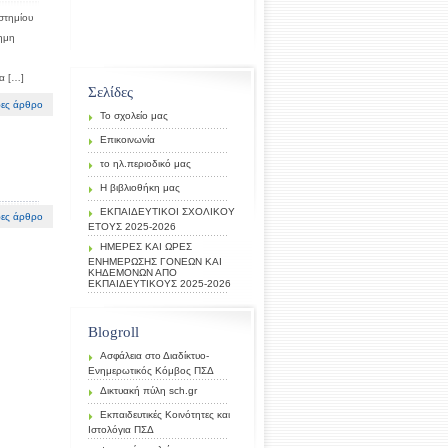
ιστημίου
σημη
α […]
Σελίδες
ες άρθρο
Το σχολείο μας
Επικοινωνία
το ηλ.περιοδικό μας
Η βιβλιοθήκη μας
ΕΚΠΑΙΔΕΥΤΙΚΟΙ ΣΧΟΛΙΚΟΥ
ες άρθρο
ΕΤΟΥΣ 2025-2026
ΗΜΕΡΕΣ ΚΑΙ ΩΡΕΣ
ΕΝΗΜΕΡΩΣΗΣ ΓΟΝΕΩΝ ΚΑΙ
ΚΗΔΕΜΟΝΩΝ ΑΠΟ
ΕΚΠΑΙΔΕΥΤΙΚΟΥΣ 2025-2026
Blogroll
Ασφάλεια στο Διαδίκτυο-
Ενημερωτικός Κόμβος ΠΣΔ
Δικτυακή πύλη sch.gr
Εκπαιδευτικές Κοινότητες και
Ιστολόγια ΠΣΔ