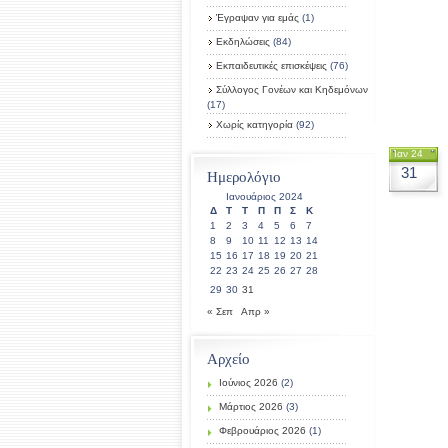
Έγραψαν για εμάς
(1)
Εκδηλώσεις
(84)
Εκπαιδευτικές επισκέψεις
(76)
Σύλλογος Γονέων και Κηδεμόνων
(17)
Χωρίς κατηγορία
(92)
Ιαν 24
31
Ημερολόγιο
Ιανουάριος 2024
Δ
Τ
Τ
Π
Π
Σ
Κ
1
2
3
4
5
6
7
8
9
10
11
12
13
14
15
16
17
18
19
20
21
22
23
24
25
26
27
28
29
30
31
« Σεπ
Απρ »
Αρχείο
Ιούνιος 2026
(2)
Μάρτιος 2026
(3)
Φεβρουάριος 2026
(1)