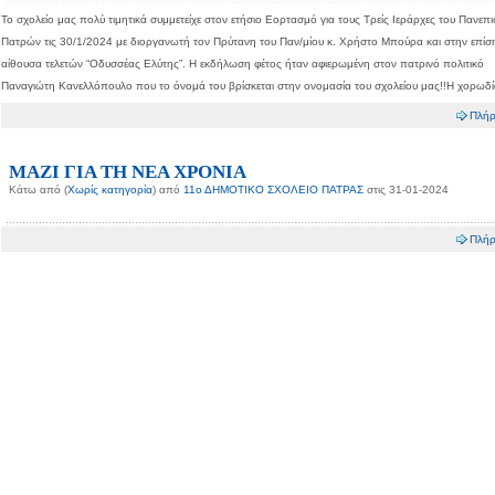
Το σχολείο μας πολύ τιμητικά συμμετείχε στον ετήσιο Εορτασμό για τους Τρείς Ιεράρχες του Πανεπ
Πατρών τις 30/1/2024 με διοργανωτή τον Πρύτανη του Παν/μίου κ. Χρήστο Μπούρα και στην επί
αίθουσα τελετών “Οδυσσέας Ελύτης”. Η εκδήλωση φέτος ήταν αφιερωμένη στον πατρινό πολιτικό
Παναγιώτη Κανελλόπουλο που το όνομά του βρίσκεται στην ονομασία του σχολείου μας!!Η χορωδί
Πλήρ
ΜΑΖΙ ΓΙΑ ΤΗ ΝΕΑ ΧΡΟΝΙΑ
Κάτω από (
Χωρίς κατηγορία
) από
11ο ΔΗΜΟΤΙΚΟ ΣΧΟΛΕΙΟ ΠΑΤΡΑΣ
στις 31-01-2024
Πλήρ