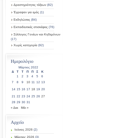
Δραστηριότητες τάξεων
(82)
Έγραψαν για εμάς
(1)
Εκδηλώσεις
(84)
Εκπαιδευτικές επισκέψεις
(76)
Σύλλογος Γονέων και Κηδεμόνων
(17)
Χωρίς κατηγορία
(92)
Ημερολόγιο
Μάρτιος 2022
Δ
Τ
Τ
Π
Π
Σ
Κ
1
2
3
4
5
6
7
8
9
10
11
12
13
14
15
16
17
18
19
20
21
22
23
24
25
26
27
28
29
30
31
« Δεκ
Μάι »
Αρχείο
Ιούνιος 2026
(2)
Μάρτιος 2026
(3)