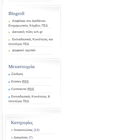
Blogroll
Ασφάλεια στο Διαδίκτυο-
Ενημερωτικός Κόμβος ΠΣΔ
Δικτυακή πύλη sch.gr
Εκπαιδευτικές Κοινότητες και
Ιστολόγια ΠΣΔ
ψηφιακό σχολείο
Μεταστοιχεία
Σύνδεση
Entries
RSS
Comments
RSS
Εκπαιδευτικές Κοινότητες &
Ιστολόγια ΠΣΔ
Κατηγορίες
Ανακοινώσεις
(13)
Διακρίσεις
(7)