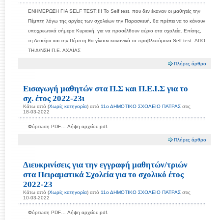
ΕΝΗΜΕΡΩΣΗ ΓΙΑ SELF TEST!!!! Το Self test, που δεν έκαναν οι μαθητές την
Πέμπτη λόγω της αργίας των σχολείων την Παρασκευή, θα πρέπει να το κάνουν
υποχρεωτικά σήμερα Κυριακή, για να προσέλθουν αύριο στα σχολεία. Επίσης,
τη Δευτέρα και την Πέμπτη θα γίνουν κανονικά τα προβλεπόμενα Self test. ΑΠΟ
ΤΗ Δ/ΝΣΗ Π.Ε. ΑΧΑΪΑΣ
Πλήρες άρθρο
Εισαγωγή μαθητών στα Π.Σ και Π.Ε.Ι.Σ για το
σχ. έτος 2022-23ι
Κάτω από (
Χωρίς κατηγορία
) από
11ο ΔΗΜΟΤΙΚΟ ΣΧΟΛΕΙΟ ΠΑΤΡΑΣ
στις
18-03-2022
Φόρτωση PDF… Λήψη αρχείου pdf.
Πλήρες άρθρο
Διευκρινίσεις για την εγγραφή μαθητών/τριών
στα Πειραματικά Σχολεία για το σχολικό έτος
2022-23
Κάτω από (
Χωρίς κατηγορία
) από
11ο ΔΗΜΟΤΙΚΟ ΣΧΟΛΕΙΟ ΠΑΤΡΑΣ
στις
10-03-2022
Φόρτωση PDF… Λήψη αρχείου pdf.