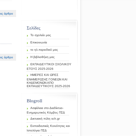
ες άρθρο
Σελίδες
Το σχολείο μας
Επικοινωνία
το ηλ.περιοδικό μας
Η βιβλιοθήκη μας
ες άρθρο
ΕΚΠΑΙΔΕΥΤΙΚΟΙ ΣΧΟΛΙΚΟΥ
ΕΤΟΥΣ 2025-2026
ΗΜΕΡΕΣ ΚΑΙ ΩΡΕΣ
ΕΝΗΜΕΡΩΣΗΣ ΓΟΝΕΩΝ ΚΑΙ
ΚΗΔΕΜΟΝΩΝ ΑΠΟ
ΕΚΠΑΙΔΕΥΤΙΚΟΥΣ 2025-2026
Blogroll
Ασφάλεια στο Διαδίκτυο-
Ενημερωτικός Κόμβος ΠΣΔ
Δικτυακή πύλη sch.gr
Εκπαιδευτικές Κοινότητες και
Ιστολόγια ΠΣΔ