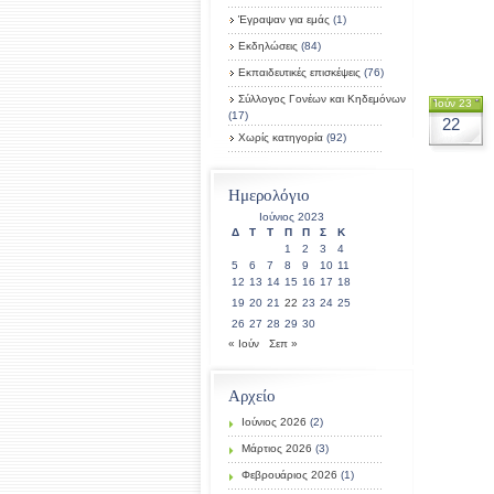
Έγραψαν για εμάς
(1)
Εκδηλώσεις
(84)
Εκπαιδευτικές επισκέψεις
(76)
Σύλλογος Γονέων και Κηδεμόνων
Ιούν 23
(17)
22
Χωρίς κατηγορία
(92)
Ημερολόγιο
Ιούνιος 2023
Δ
Τ
Τ
Π
Π
Σ
Κ
1
2
3
4
5
6
7
8
9
10
11
12
13
14
15
16
17
18
19
20
21
22
23
24
25
26
27
28
29
30
« Ιούν
Σεπ »
Αρχείο
Ιούνιος 2026
(2)
Μάρτιος 2026
(3)
Φεβρουάριος 2026
(1)