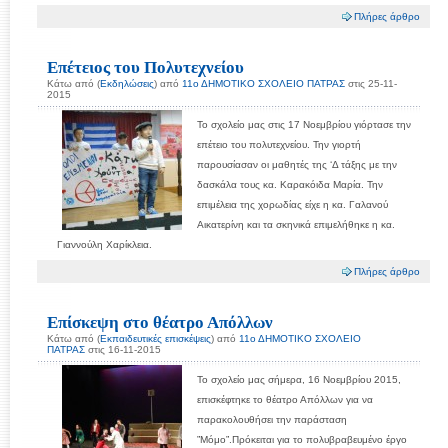
Πλήρες άρθρο
Επέτειος του Πολυτεχνείου
Κάτω από (
Εκδηλώσεις
) από
11ο ΔΗΜΟΤΙΚΟ ΣΧΟΛΕΙΟ ΠΑΤΡΑΣ
στις 25-11-
2015
Το σχολείο μας στις 17 Νοεμβρίου γιόρτασε την
επέτειο του πολυτεχνείου. Την γιορτή
παρουσίασαν οι μαθητές της ‘Δ τάξης με την
δασκάλα τους κα. Καρακόιδα Μαρία. Την
επιμέλεια της χορωδίας είχε η κα. Γαλανού
Αικατερίνη και τα σκηνικά επιμελήθηκε η κα.
Γιαννούλη Χαρίκλεια.
Πλήρες άρθρο
Επίσκεψη στο θέατρο Απόλλων
Κάτω από (
Εκπαιδευτικές επισκέψεις
) από
11ο ΔΗΜΟΤΙΚΟ ΣΧΟΛΕΙΟ
ΠΑΤΡΑΣ
στις 16-11-2015
Το σχολείο μας σήμερα, 16 Νοεμβρίου 2015,
επισκέφτηκε το θέατρο Απόλλων για να
παρακολουθήσει την παράσταση
”Μόμο”.Πρόκειται για το πολυβραβευμένο έργο