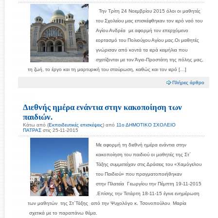
Την Τρίτη 24 Νοεμβρίου 2015 όλοι οι μαθητές
του Σχολείου μας επισκέφθηκαν τον ιερό ναό του
Αγίου Ανδρέα με αφορμή τον επερχόμενο
εορτασμό του Πολιούχου Αγίου μας.Οι μαθητές
γνώρισαν από κοντά τα ιερά κειμήλια που
σχετίζονται με τον Άγιο-Προστάτη της πόλης μας,
τη ζωή, το έργο και τη μαρτυρική του σταύρωση, καθώς και τον ιερό […]
Πλήρες άρθρο
Διεθνής ημέρα ενάντια στην κακοποίηση των
παιδιών.
Κάτω από (
Εκπαιδευτικές επισκέψεις
) από
11ο ΔΗΜΟΤΙΚΟ ΣΧΟΛΕΙΟ
ΠΑΤΡΑΣ
στις 25-11-2015
Με αφορμή τη διεθνή ημέρα ενάντια στην
κακοποίηση του παιδιού οι μαθητές της Στ΄
Τάξης συμμετείχαν στις Δράσεις του «Χαμόγελου
του Παιδιού» που πραγματοποιήθηκαν
στην Πλατεία Γεωργίου την Πέμπτη 19-11-2015
.Επίσης την Τετάρτη 18-11-15 έγινε ενημέρωση
των μαθητών της Στ΄Τάξης από την Ψυχολόγο κ. Τσονοπούλου Μαρία
σχετικά με το παραπάνω θέμα.