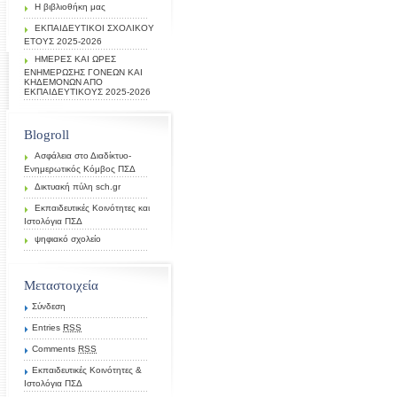
Η βιβλιοθήκη μας
ΕΚΠΑΙΔΕΥΤΙΚΟΙ ΣΧΟΛΙΚΟΥ
ΕΤΟΥΣ 2025-2026
ΗΜΕΡΕΣ ΚΑΙ ΩΡΕΣ
ΕΝΗΜΕΡΩΣΗΣ ΓΟΝΕΩΝ ΚΑΙ
ΚΗΔΕΜΟΝΩΝ ΑΠΟ
ΕΚΠΑΙΔΕΥΤΙΚΟΥΣ 2025-2026
Blogroll
Ασφάλεια στο Διαδίκτυο-
Ενημερωτικός Κόμβος ΠΣΔ
Δικτυακή πύλη sch.gr
Εκπαιδευτικές Κοινότητες και
Ιστολόγια ΠΣΔ
ψηφιακό σχολείο
Μεταστοιχεία
Σύνδεση
Entries
RSS
Comments
RSS
Εκπαιδευτικές Κοινότητες &
Ιστολόγια ΠΣΔ