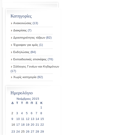
Κατηγορίες
Ανακοινώσεις
(13)
Διακρίσεις
(7)
Δραστηριότητες τάξεων
(82)
Έγραψαν για εμάς
(1)
Εκδηλώσεις
(84)
Εκπαιδευτικές επισκέψεις
(76)
Σύλλογος Γονέων και Κηδεμόνων
(17)
Χωρίς κατηγορία
(92)
Ημερολόγιο
Νοέμβριος 2015
Δ
Τ
Τ
Π
Π
Σ
Κ
1
2
3
4
5
6
7
8
9
10
11
12
13
14
15
16
17
18
19
20
21
22
23
24
25
26
27
28
29