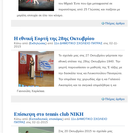
του Μίχαελ Έντε που έχει μεταφραστεί σε
περισσότερες από 25 Γλώσσες και παίζεται με
μεγάλη επιτυχία σε όλο τον κόσμο.
Πλήρες άρθρο
Η εθνική Εορτή της 28ης Οκτωβρίου
Κάτω από (
Εκδηλώσεις
) από
11ο ΔΗΜΟΤΙΚΟ ΣΧΟΛΕΙΟ ΠΑΤΡΑΣ
στις 02-11-
2015
Το σχολείο μας στις 27 Οκτωβρίου γιόρτασε την
εθνική επέτειο της 28ης Οκτωβρίου 1940. Την
γιορτή παρουσίασαν οι μαθητές της Έ τάξης με
την δασκάλα τους κα Λουκοπούλου Παναγιώτα.
Την επιμέλεια της χορωδίας είχε η κα Γαλανού
Αικατερίνη και τα σκηνικά επιμελήθηκε η κα
Γιαννούλη Χαρίκλεια.
Πλήρες άρθρο
Επίσκεψη στο tennis club ΝΙΚΗ
Κάτω από (
Εκπαιδευτικές επισκέψεις
) από
11ο ΔΗΜΟΤΙΚΟ ΣΧΟΛΕΙΟ
ΠΑΤΡΑΣ
στις 02-11-2015
Στις 20 Οκτωβρίου 2015 το σχολείο μας