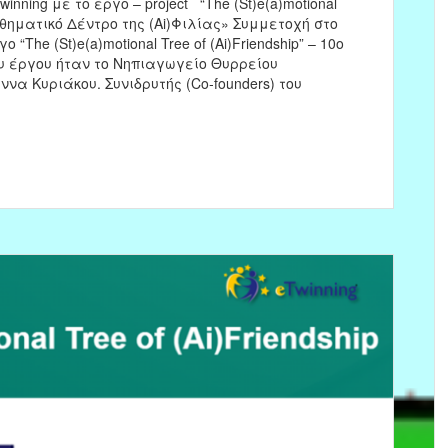
ning με το έργο – project “The (St)e(a)motional
αισθηματικό Δέντρο της (Ai)Φιλίας» Συμμετοχή στο
The (St)e(a)motional Tree of (Ai)Friendship” – 10ο
ου έργου ήταν το Νηπιαγωγείο Θυρρείου
α Κυριάκου. Συνιδρυτής (Co‑founders) του