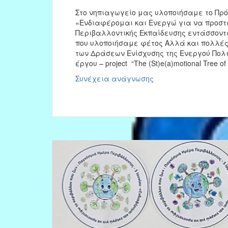
Στο νηπιαγωγείο μας υλοποιήσαμε το Πρ
«Ενδιαφέρομαι και Ενεργώ για να προστ
Περιβαλλοντικής Εκπαίδευσης εντάσσον
που υλοποιήσαμε φέτος Αλλά και πολλές
των Δράσεων Ενίσχυσης της Ενεργού Πολιτ
έργου – project “The (St)e(a)motional Tree of
Πρόγραμμα
Συνέχεια ανάγνωσης
Περιβαλλοντικής
Εκπαίδευσης:
«Ενδιαφέρομαι
και
Ενεργώ
για
να
προστατέψω
το
Περιβάλλον
που
ζω»