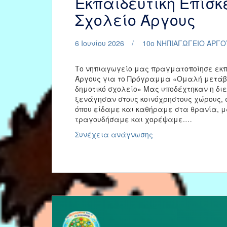
Εκπαιδευτική Επίσκ
Σχολείο Άργους
6 Ιουνίου 2026
10ο ΝΗΠΙΑΓΩΓΕΙΟ ΑΡΓΟ
Το νηπιαγωγείο μας πραγματοποίησε εκπα
Άργους για το Πρόγραμμα «Ομαλή μετάβα
δημοτικό σχολείο» Μας υποδέχτηκαν η διε
ξενάγησαν στους κοινόχρηστους χώρους, σ
όπου είδαμε και καθήραμε στα θρανία, μα
τραγουδήσαμε και χορέψαμε.…
Εκπαιδευτική
Συνέχεια ανάγνωσης
Επίσκεψη
στο
2ο
Δημοτικό
Σχολείο
Άργους