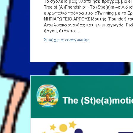
Το σχολείο μας υλοποίησε πρόγραμμα eTwin
Tree of (Ai)Friendship” «Το (St)e(a)m –συν
ευρωπαϊκό πρόγραμμα eTwinning με το Έργο “
ΝΗΠΙΑΓΩΓΕΙΟ ΑΡΓΟΥΣ Ιδρυτής (Founder) τ
Αιτωλοακαρνανίας και η νηπιαγωγός Γιάνν
έργου, ήταν το…
eTwinning
Συνέχεια ανάγνωσης
–
Ολοκλήρωση
Έργου:
“The
(St)e(a)motional
Tree
of
(Ai)Friendship”