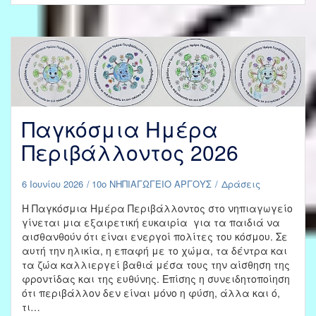
«Ενδιαφέρομαι
και
Ενεργώ
για
να
προστατέψω
το
Περιβάλλον
Παγκόσμια Ημέρα
που
ζω»
Περιβάλλοντος 2026
6 Ιουνίου 2026
10ο ΝΗΠΙΑΓΩΓΕΙΟ ΑΡΓΟΥΣ
Δράσεις
Η Παγκόσμια Ημέρα Περιβάλλοντος στο νηπιαγωγείο
γίνεται μια εξαιρετική ευκαιρία για τα παιδιά να
αισθανθούν ότι είναι ενεργοί πολίτες του κόσμου. Σε
αυτή την ηλικία, η επαφή με το χώμα, τα δέντρα και
τα ζώα καλλιεργεί βαθιά μέσα τους την αίσθηση της
φροντίδας και της ευθύνης. Επίσης η συνειδητοποίηση
ότι περιβάλλον δεν είναι μόνο η φύση, άλλα και ό,
τι…