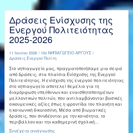
του
Νηπιαγωγείου
μας
Δράσεις Ενίσχυσης της
στην
ιστοσελίδα
Ενεργού Πολιτειότητας
του
2025-2026
Ε.Θ.Δ.
“Τα
τοπικά
11 Ιουνίου 2026
10ο ΝΗΠΙΑΓΩΓΕΙΟ ΑΡΓΟΥΣ
προϊόντα
Δράσεις Ενεργού Πολίτη
σε
μια
Στο νηπιαγωγείο μας, πραγματοποιήσαμε μια σειρά
κοινωνία
από δράσεις, στα πλαίσια Ενίσχυσης της Ενεργού
αειφορίας”
Πολιτειότητας. Η ενίσχυση της ενεργού πολιτειότητας
στο νηπιαγωγείο αποτελεί θεμέλιο για τη
διαμόρφωση υπεύθυνων και ευαισθητοποιημένων
μελλοντικών πολιτών, που αντιλαμβάνονται βασικές
οικουμενικές αξίες όπως η φροντίδα του πλανήτη και
η κοινωνική δικαιοσύνη. Μέσα από βιωματικές
δράσεις, που συνδέονται με την κοινότητα, το
περιβάλλον και την καθημερινή σχολική…
Δράσεις
Συνέχεια ανάγνωσης