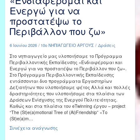
«Ενδιαφέρομαι και
Ενεργώ για να
προστατέψω το
Περιβάλλον που ζω»
6 Ιουνίου 2026
10ο ΝΗΠΙΑΓΩΓΕΙΟ ΑΡΓΟΥΣ
Δράσεις
Στο νηπιαγωγείο μας υλοποιήσαμε το Πρόγραμμα
Περιβαλλοντικής Εκπαίδευσης «Ενδιαφέρομαι και
Ενεργώ για να προστατέψω το Περιβάλλον που ζω».
Στο Πρόγραμμα Περιβαλλοντικής Εκπαίδευσης
εντάσσονται δυο προγράμματα Εργαστηρίων
Δεξιοτήτων που υλοποιήσαμε φέτος Αλλά και πολλές
δραστηριότητες που υλοποιήσαμε στα πλαίσια των
Δράσεων Ενίσχυσης της Ενεργού Πολιτειότητας.
Καθώς και στα πλαίσια του eTwinning έργου – project
“The (St)e(a)motional Tree of (Ai)Friendship” «Το
(St)e(a)m…
Πρόγραμμα
Συνέχεια ανάγνωσης
Περιβαλλοντικής
Εκπαίδευσης: