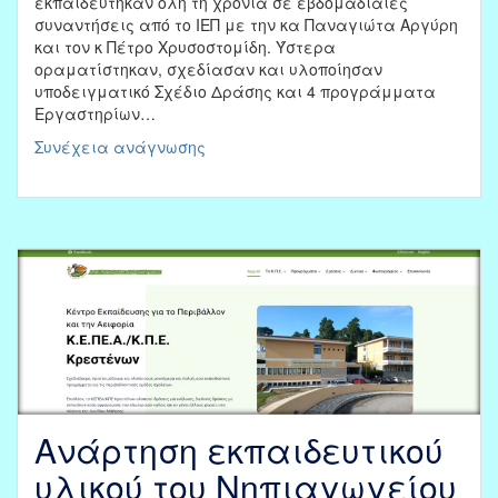
εκπαιδεύτηκαν όλη τη χρονιά σε εβδομαδιαίες
συναντήσεις από το ΙΕΠ με την κα Παναγιώτα Αργύρη
και τον κ Πέτρο Χρυσοστομίδη. Ύστερα
οραματίστηκαν, σχεδίασαν και υλοποίησαν
υποδειγματικό Σχέδιο Δράσης και 4 προγράμματα
Εργαστηρίων…
Έκδοση
Συνέχεια ανάγνωσης
βιβλίου
του
ΙΕΠ
με
τις
δράσεις
των
πιλοτικών
σχολείων
για
την
εφαρμογή
Εργαστηρίων
Ανάρτηση εκπαιδευτικού
Δεξιοτήτων
υλικού του Νηπιαγωγείου
2020-