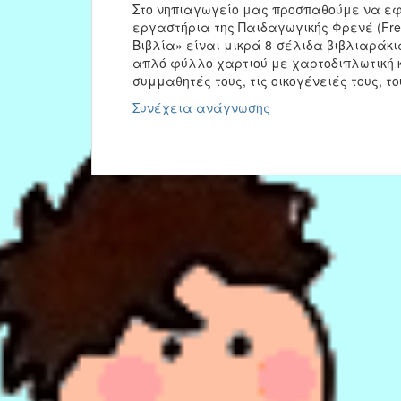
Στο νηπιαγωγείο μας προσπαθούμε να εφα
εργαστήρια της Παιδαγωγικής Φρενέ (Frei
Βιβλία» είναι μικρά 8-σέλιδα βιβλιαράκι
απλό φύλλο χαρτιού με χαρτοδιπλωτική κ
συμμαθητές τους, τις οικογένειές τους, 
Μικρά
Συνέχεια ανάγνωσης
βιβλία:
«Το
Βιβλίο
του
Φθινοπώρου»