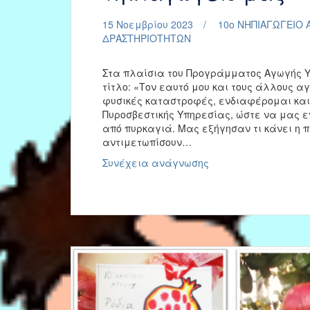
15 Νοεμβρίου 2023
10ο ΝΗΠΙΑΓΩΓΕΙΟ 
ΔΡΑΣΤΗΡΙΟΤΗΤΩΝ
Στα πλαίσια του Προγράμματος Αγωγής Υ
τίτλο: «Τον εαυτό μου και τους άλλους 
φυσικές καταστροφές, ενδιαφέρομαι και
Πυροσβεστικής Υπηρεσίας, ώστε να μας 
από πυρκαγιά. Μας εξήγησαν τι κάνει η π
αντιμετωπίσουν…
Επίσκεψη
Συνέχεια ανάγνωσης
της
Πυροσβεστικής
στο
νηπιαγωγείο
μας