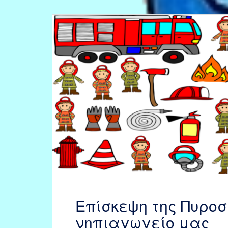
οι
δραστηριότητές
μας
Επίσκεψη της Πυροσ
νηπιαγωγείο μας