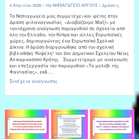
4 Απριλίου 2026
10ο ΝΗΠΙΑΓΩΓΕΙΟ ΑΡΓΟΥΣ
Δράσεις
Το Νηπιαγωγείο μας συμμετέχει και φέτος στην
Δράση φιλαναγνωσίας «Διαβάζουμε Μαζί» με
ταυτόχρονη ανάγνωση παραμυθιού σε σχολεία από
όλη την Ελλάδα, την Κύπρο και άλλες Ευρωπαϊκές
χώρες, δημιουργώντας ένα Ευρωπαϊκό Σχολικό
Δίκτυο. Η δράση διοργανώθηκε από την σχολική
βιβλιοθήκη “Κυψέλη” του 2ου Δημοτικού Σχολείου Νέας
Αλικαρνασσού Κρήτης. Συμμετείχαμε με ανάγνωση
και επεξεργασία του παραμυθιού «Το μολύβι της
Φαντασίας», εκδ.…
«Διαβάζουμε
Συνέχεια ανάγνωσης
Μαζί»
–
Δράση
για
την
Παγκόσμια
Ημέρα
Παιδικού
Βιβλίου