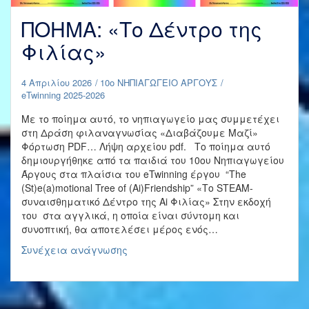
ΠΟΗΜΑ: «Το Δέντρο της
Φιλίας»
4 Απριλίου 2026
10ο ΝΗΠΙΑΓΩΓΕΙΟ ΑΡΓΟΥΣ
eTwinning 2025-2026
Με το ποίημα αυτό, το νηπιαγωγείο μας συμμετέχει
στη Δράση φιλαναγνωσίας «Διαβάζουμε Μαζί»
Φόρτωση PDF… Λήψη αρχείου pdf. Το ποίημα αυτό
δημιουργήθηκε από τα παιδιά του 10ου Νηπιαγωγείου
Άργους στα πλαίσια του eTwinning έργου “The
(St)e(a)motional Tree of (Ai)Friendship” «Το STEAM-
συναισθηματικό Δέντρο της Ai Φιλίας» Στην εκδοχή
του στα αγγλικά, η οποία είναι σύντομη και
συνοπτική, θα αποτελέσει μέρος ενός…
ΠΟΗΜΑ:
Συνέχεια ανάγνωσης
«Το
Δέντρο
της
Φιλίας»