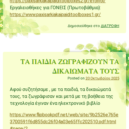
https://paxisarkiakaipaiditoolboxes2.gr/efoivoi/
Εργαλειοθήκες για ΓΟΝΕΙΣ (Πρωτοβάθμια):
https://www.paxisarkiakaipaiditoolboxes1.gr/
Δημοσιεύθηκε στο
ΔΙΑΤΡΟΦΗ
ΤΑ ΠΑΙΔΙΑ ΖΩΓΡΑΦΙΖΟΥΝ ΤΑ
ΔΙΚΑΙΩΜΑΤΑ ΤΟΥΣ
Posted on
20 Οκτωβρίου 2025
Αφού συζητήσαμε , με τα παιδιά, τα δικαιώματά
τους, τα ζωγράφισαν και μετά με τη βοήθεια της
τεχνολογία έγιναν ένα ηλεκτρονικό βιβλίο
https://www.flipbookpdf.net/web/site/9b2526e765e
3700591f6d855dc26f04a03e65ffc202510.pdf.html
#page/2