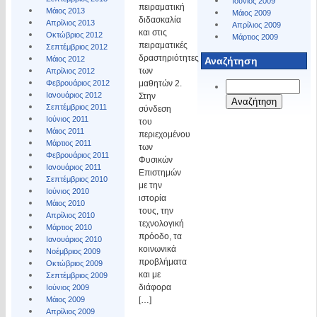
Ιούνιος 2009
πειραματική
Μάιος 2013
Μάιος 2009
διδασκαλία
Απρίλιος 2013
Απρίλιος 2009
και στις
Οκτώβριος 2012
Μάρτιος 2009
πειραματικές
Σεπτέμβριος 2012
δραστηριότητες
Μάιος 2012
Αναζήτηση
των
Απρίλιος 2012
μαθητών 2.
Φεβρουάριος 2012
Ιανουάριος 2012
Στην
Σεπτέμβριος 2011
σύνδεση
Ιούνιος 2011
του
Μάιος 2011
περιεχομένου
Μάρτιος 2011
των
Φεβρουάριος 2011
Φυσικών
Ιανουάριος 2011
Επιστημών
Σεπτέμβριος 2010
με την
Ιούνιος 2010
ιστορία
Μάιος 2010
τους, την
Απρίλιος 2010
τεχνολογική
Μάρτιος 2010
πρόοδο, τα
Ιανουάριος 2010
κοινωνικά
Νοέμβριος 2009
προβλήματα
Οκτώβριος 2009
και με
Σεπτέμβριος 2009
διάφορα
Ιούνιος 2009
[…]
Μάιος 2009
Απρίλιος 2009