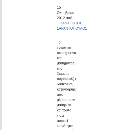
15
Οκτωβρίου
2012 από
ΠΑΝΑΓΙΩΤΗΣ
ΣΑΡΑΝΤΟΠΟΥΛΟΣ
Το
γνωστικό
περιεχόμενο
του
μαθήματος
της
Χυμείας
παρουσιάζει
δυσκολίες
κατανόησης
από
μέρους των
μαθητών
και τούτο
γιατί
απαιτεί
ικανότητες