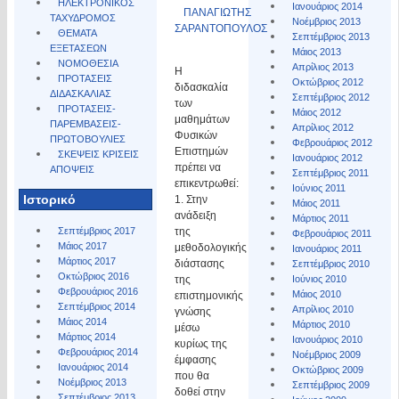
ΗΛΕΚΤΡΟΝΙΚΟΣ
Ιανουάριος 2014
ΠΑΝΑΓΙΩΤΗΣ
ΤΑΧΥΔΡΟΜΟΣ
Νοέμβριος 2013
ΣΑΡΑΝΤΟΠΟΥΛΟΣ
ΘΕΜΑΤΑ
Σεπτέμβριος 2013
ΕΞΕΤΑΣΕΩΝ
Μάιος 2013
ΝΟΜΟΘΕΣΙΑ
Απρίλιος 2013
Η
ΠΡΟΤΑΣΕΙΣ
Οκτώβριος 2012
διδασκαλία
ΔΙΔΑΣΚΑΛΙΑΣ
Σεπτέμβριος 2012
των
ΠΡΟΤΑΣΕΙΣ-
Μάιος 2012
μαθημάτων
ΠΑΡΕΜΒΑΣΕΙΣ-
Απρίλιος 2012
Φυσικών
ΠΡΩΤΟΒΟΥΛΙΕΣ
Φεβρουάριος 2012
Επιστημών
ΣΚΕΨΕΙΣ ΚΡΙΣΕΙΣ
Ιανουάριος 2012
πρέπει να
ΑΠΟΨΕΙΣ
Σεπτέμβριος 2011
επικεντρωθεί:
Ιούνιος 2011
Ιστορικό
1. Στην
Μάιος 2011
ανάδειξη
Μάρτιος 2011
της
Σεπτέμβριος 2017
Φεβρουάριος 2011
Μάιος 2017
μεθοδολογικής
Ιανουάριος 2011
Μάρτιος 2017
διάστασης
Σεπτέμβριος 2010
Οκτώβριος 2016
της
Ιούνιος 2010
Φεβρουάριος 2016
Μάιος 2010
επιστημονικής
Σεπτέμβριος 2014
Απρίλιος 2010
γνώσης
Μάιος 2014
Μάρτιος 2010
μέσω
Μάρτιος 2014
Ιανουάριος 2010
κυρίως της
Φεβρουάριος 2014
Νοέμβριος 2009
έμφασης
Ιανουάριος 2014
Οκτώβριος 2009
που θα
Νοέμβριος 2013
Σεπτέμβριος 2009
δοθεί στην
Σεπτέμβριος 2013