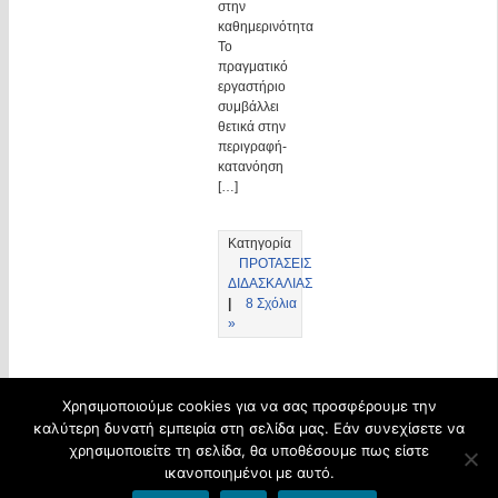
στην
καθημερινότητα
Το
πραγματικό
εργαστήριο
συμβάλλει
θετικά στην
περιγραφή-
κατανόηση
[…]
Κατηγορία
ΠΡΟΤΑΣΕΙΣ
ΔΙΔΑΣΚΑΛΙΑΣ
|
8 Σχόλια
»
Χρησιμοποιούμε cookies για να σας προσφέρουμε την
© 2026 ΠΑΝΑΓΙΩΤΗΣ ΣΑΡΑΝΤΟΠΟΥΛΟΣ Σχολικός Σύμβουλος Φυσικών Επιστημων
καλύτερη δυνατή εμπειρία στη σελίδα μας. Εάν συνεχίσετε να
Φιλοξενείται από
Blogs.sch.gr
χρησιμοποιείτε τη σελίδα, θα υποθέσουμε πως είστε
ικανοποιημένοι με αυτό.
Όροι χρήσης blogs.sch.gr
|
Δήλωση προσβασιμότητας