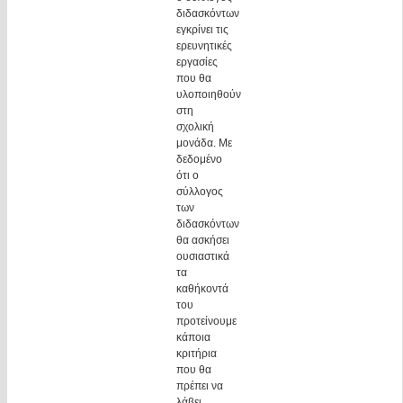
διδασκόντων
εγκρίνει τις
ερευνητικές
εργασίες
που θα
υλοποιηθούν
στη
σχολική
μονάδα. Με
δεδομένο
ότι ο
σύλλογος
των
διδασκόντων
θα ασκήσει
ουσιαστικά
τα
καθήκοντά
του
προτείνουμε
κάποια
κριτήρια
που θα
πρέπει να
λάβει