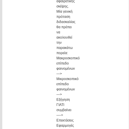
αφαιρετικής
σκέψης.
Μία γενική
πρόταση
διδασκαλίας
θα πρέπει
να
ακολουθεί
την
παρακάτω
πορεία:
Μακροσκοπικό
επίπεδο
φαινομένων
—>
Μικροσκοπικό
επίπεδο
φαινομένων
—>
Εξήγηση
ΓΙΑΤΙ
συμβαίνει
—->
Επεκτάσεις
Εφαρμογές