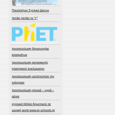
Πανελλήνιο Σχολικό Δίκτυο
πετάει πετάει το "ς"
προσομοίωση δημιουργίας
κλασμάτων
προσομοίωση κατασκευής
ηλεκτρικού κυκλώματος
προσομοίωση μετατροπών της
ενέργειας
προσομοίωση στερεά – υγρά –
αέρια
σχολικά βιβλία δημοτικού σε
μορφή word www.pi-schools.gr