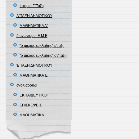
Ιστορία Γ΄Τάξη
Δ΄ΤΑΞΗ ΔΗΜΟΤΙΚΟΥ
ΜΑΘΗΜΑΤΙΚΑ Δ΄
διαγωνισμοί Ε.Μ.Ε
"ο μικρός ευκλείδης" ε΄τάξη
"ο μικρός ευκλείδης" στ΄τάξη
Έ ΤΑΞΗ ΔΗΜΟΤΙΚΟΥ
ΜΑΘΗΜΑΤΙΚΑ Έ
σχολιαρούδι
ΕΚΠΑΙΔΕΥΤΙΚΟΙ
ΕΠΙΣΚΕΨΕΙΣ
ΜΑΘΗΜΑΤΙΚΑ