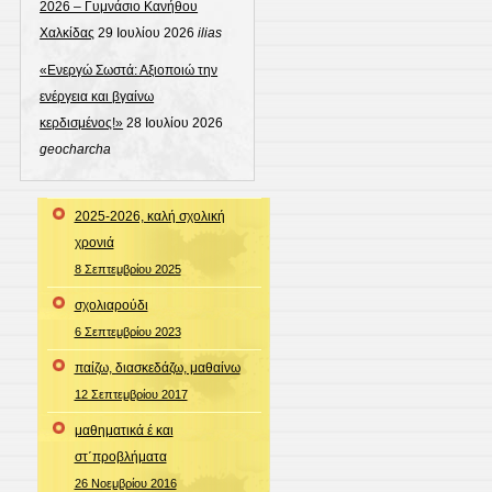
2026 – Γυμνάσιο Κανήθου
Χαλκίδας
29 Ιουλίου 2026
ilias
«Ενεργώ Σωστά: Αξιοποιώ την
ενέργεια και βγαίνω
κερδισμένος!»
28 Ιουλίου 2026
geocharcha
2025-2026, καλή σχολική
χρονιά
8 Σεπτεμβρίου 2025
σχολιαρούδι
6 Σεπτεμβρίου 2023
παίζω, διασκεδάζω, μαθαίνω
12 Σεπτεμβρίου 2017
μαθηματικά έ και
στ΄προβλήματα
26 Νοεμβρίου 2016