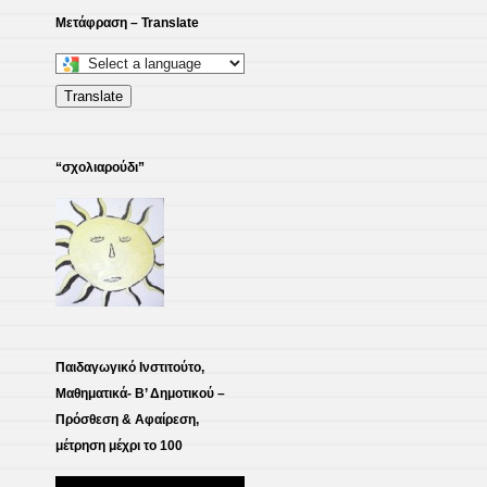
Μετάφραση – Translate
Select
a
Translate
language
to
“σχολιαρούδι”
translate
this
page
Παιδαγωγικό Ινστιτούτο,
Μαθηματικά- Β’ Δημοτικού –
Πρόσθεση & Αφαίρεση,
μέτρηση μέχρι το 100