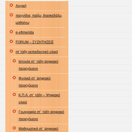
Αρχική
παιχνίδια, παίζω, διασκεδάζω,
μαθαίνω
e-efimerida
FORUM – ΣΥΖΗΤΗΣΕΙΣ
στ΄τάξη εκπαιδευτικό υλικό
Ιστορία στ΄ τάξη ψηφιακό
περιεχόμενο
Φυσικά στ΄ ψηφιακό
περιεχόμενο
Κ.Π.Α. στ΄ τάξη – Ψηφιακό
υλικό
Γεωγραφία στ΄ τάξη ψηφιακό
περιεχόμενο
Μαθηματικά στ΄ ψηφιακό