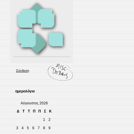
Σύνδεση
ημερολόγιο
Αύγουστος 2026
Δ
Τ
Τ
Π
Π
Σ
Κ
1
2
3
4
5
6
7
8
9