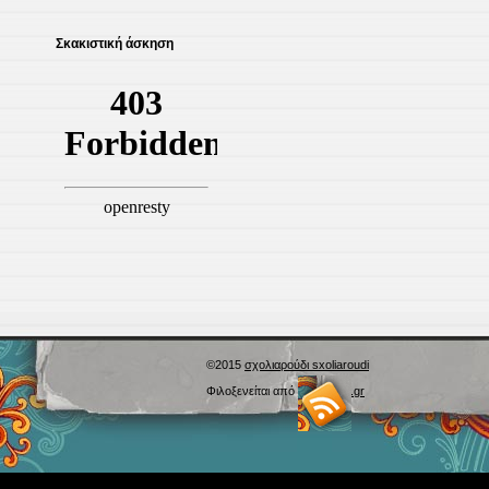
Σκακιστική άσκηση
©2015
σχολιαρούδι sxoliaroudi
Φιλοξενείται από
Blogs.sch.gr