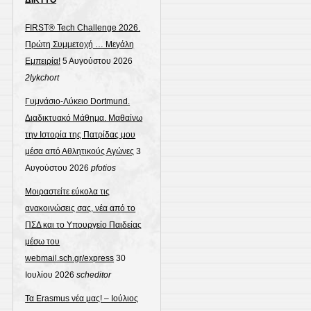
FIRST® Tech Challenge 2026.
Πρώτη Συμμετοχή … Μεγάλη
Εμπειρία!
5 Αυγούστου 2026
2lykchort
Γυμνάσιο-Λύκειο Dortmund.
Διαδικτυακό Μάθημα. Μαθαίνω
την Ιστορία της Πατρίδας μου
μέσα από Αθλητικούς Αγώνες
3
Αυγούστου 2026
pfotios
Μοιραστείτε εύκολα τις
ανακοινώσεις σας, νέα από το
ΠΣΔ και το Υπουργείο Παιδείας
μέσω του
webmail.sch.gr/express
30
Ιουλίου 2026
scheditor
Τα Erasmus νέα μας! – Ιούλιος