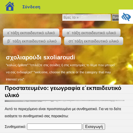
blogs.sch.gr
Σύνδεση
Βρες
Βρες το »
το
»
ε΄τάξη εκπαιδευτικό υλικό
α΄ τάξη εκπαιδευτικό υλικό
β΄ τάξη εκπαιδευτικό υλικό
στ΄τάξη εκπαιδευτικό υλικό
σχολιαρούδι sxoliaroudi
"καλώς ήρθατε" "επιλέξτε στις σελίδες ή στις κατηγορίες το θέμα που μπορεί
να σας ενδιαφέρει" "welcome, choose the article or the category that may
interest you"
Πρoστατευμένο: γεωγραφία ε΄εκπαιδευτικό
υλικό
Αυτό το περιεχόμενο είναι προστατευμένο με συνθηματικό. Για να το δείτε
εισάγετε το συνθηματικό σας παρακάτω:
Συνθηματικό: