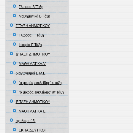
Γλώσσα Β΄Τάξη
Μαθηματικά Β΄Τάξη
Γ΄ΤΑΞΗ ΔΗΜΟΤΙΚΟΥ
Γλώσσα Γ΄ Τάξη
Ιστορία Γ΄Τάξη
Δ΄ΤΑΞΗ ΔΗΜΟΤΙΚΟΥ
ΜΑΘΗΜΑΤΙΚΑ Δ΄
διαγωνισμοί Ε.Μ.Ε
"ο μικρός ευκλείδης" ε΄τάξη
"ο μικρός ευκλείδης" στ΄τάξη
Έ ΤΑΞΗ ΔΗΜΟΤΙΚΟΥ
ΜΑΘΗΜΑΤΙΚΑ Έ
σχολιαρούδι
ΕΚΠΑΙΔΕΥΤΙΚΟΙ