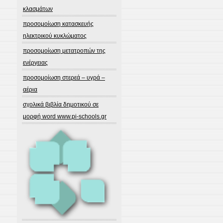
κλασμάτων
προσομοίωση κατασκευής
ηλεκτρικού κυκλώματος
προσομοίωση μετατροπών της
ενέργειας
προσομοίωση στερεά – υγρά –
αέρια
σχολικά βιβλία δημοτικού σε
μορφή word www.pi-schools.gr