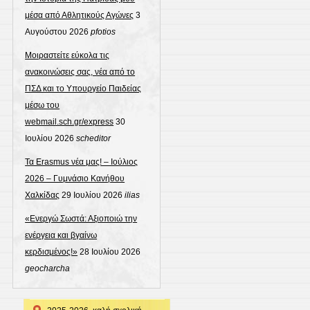
μέσα από Αθλητικούς Αγώνες
3
Αυγούστου 2026
pfotios
Μοιραστείτε εύκολα τις
ανακοινώσεις σας, νέα από το
ΠΣΔ και το Υπουργείο Παιδείας
μέσω του
webmail.sch.gr/express
30
Ιουλίου 2026
scheditor
Τα Erasmus νέα μας! – Ιούλιος
2026 – Γυμνάσιο Κανήθου
Χαλκίδας
29 Ιουλίου 2026
ilias
«Ενεργώ Σωστά: Αξιοποιώ την
ενέργεια και βγαίνω
κερδισμένος!»
28 Ιουλίου 2026
geocharcha