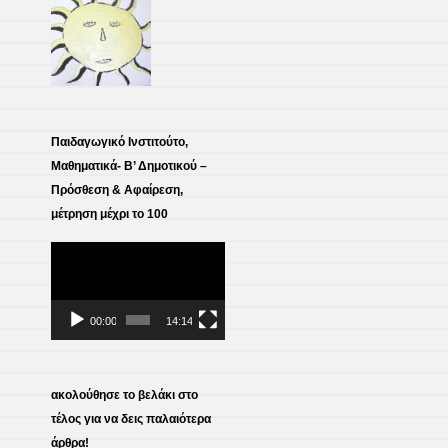
page
Παιδαγωγικό Ινστιτούτο,
Μαθηματικά- Β’ Δημοτικού –
Πρόσθεση & Αφαίρεση,
μέτρηση μέχρι το 100
Πρόγραμμα
Αναπαραγωγής
Βίντεο
00:00
14:14
ακολούθησε το βελάκι στο
τέλος για να δεις παλαιότερα
άρθρα!