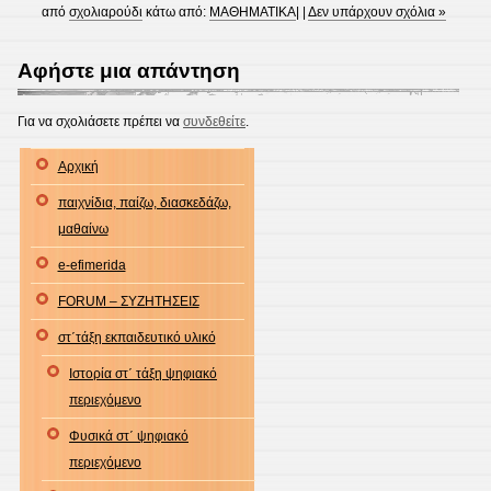
από
σχολιαρούδι
κάτω από:
ΜΑΘΗΜΑΤΙΚΑ
| |
Δεν υπάρχουν σχόλια »
Αφήστε μια απάντηση
Για να σχολιάσετε πρέπει να
συνδεθείτε
.
Αρχική
παιχνίδια, παίζω, διασκεδάζω,
μαθαίνω
e-efimerida
FORUM – ΣΥΖΗΤΗΣΕΙΣ
στ΄τάξη εκπαιδευτικό υλικό
Ιστορία στ΄ τάξη ψηφιακό
περιεχόμενο
Φυσικά στ΄ ψηφιακό
περιεχόμενο