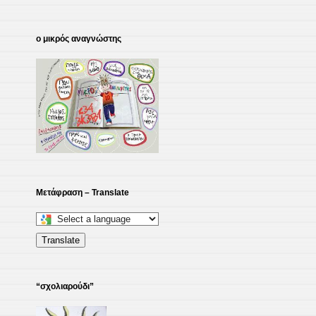
ο μικρός αναγνώστης
Μετάφραση – Translate
Select
a
Translate
language
to
“σχολιαρούδι”
translate
this