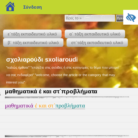
blogs.sch.gr
Σύνδεση
Βρες
Βρες το »
το
»
ε΄τάξη εκπαιδευτικό υλικό
α΄ τάξη εκπαιδευτικό υλικό
β΄ τάξη εκπαιδευτικό υλικό
στ΄τάξη εκπαιδευτικό υλικό
σχολιαρούδι sxoliaroudi
"καλώς ήρθατε" "επιλέξτε στις σελίδες ή στις κατηγορίες το θέμα που μπορεί
να σας ενδιαφέρει" "welcome, choose the article or the category that may
interest you"
μαθηματικά έ και στ΄προβλήματα
6
μαθηματικά
έ και στ΄
προβλήματα