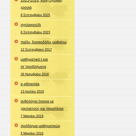
2025-2026, καλή σχολική
χρονιά
8 Σεπτεμβρίου 2025
σχολιαρούδι
6 Σεπτεμβρίου 2023
παίζω, διασκεδάζω, μαθαίνω
12 Σεπτεμβρίου 2017
μαθηματικά έ και
στ΄προβλήματα
26 Νοεμβρίου 2016
e-efimerida
13 Ιουλίου 2016
ανθολόγιο όνειρα με
χαρταετούς και περιστέρια
7 Μαρτίου 2016
πρόβλημα μαθηματικών
5 Μαρτίου 2016