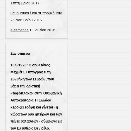
Σεπτεμβρίου 2017
μαθηματικά έ και στ΄προβλήματα
26 Νοεμβρίου 2016
e-efimerida
13 Ιουλίου 2016
Σαν σήμερα
10/8/1920:
Ο σουλτάνος
Μεχμέτ ΣΤ υπογράφει τη
Συνθήκη των Σεβρών, που
βάζει την οριστική
«ταφόπλακα» στην Οθωμανική
Αυτοκρατορία. Η Ελλάδα
κερδίζει εδάφη και γίνεται «η
χώρα των δύο ηπείρων και των
πέντε θαλασσών» σύμφωνα με
τον Ελευθέριο Βενιζέλο.