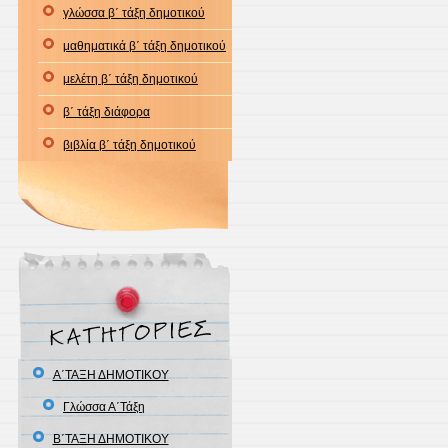
γλώσσα β΄ τάξη δημοτικού
μαθηματικά β΄ τάξη δημοτικού
μελέτη β΄ τάξη δημοτικού
β΄ τάξη διάφορα
βιβλία β΄ τάξη δημοτικού
Α΄ΤΑΞΗ ΔΗΜΟΤΙΚΟΥ
Γλώσσα Α΄Τάξη
Β΄ΤΑΞΗ ΔΗΜΟΤΙΚΟΥ