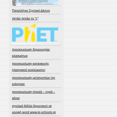
Πανελλήνιο Σχολικό Δίκτυο
πετάει πετάει το "ς"
προσομοίωση δημιουργίας
κλασμάτων
προσομοίωση κατασκευής
ηλεκτρικού κυκλώματος
προσομοίωση μετατροπών της
ενέργειας
προσομοίωση στερεά – υγρά –
αέρια
σχολικά βιβλία δημοτικού σε
μορφή word www.pi-schools.gr