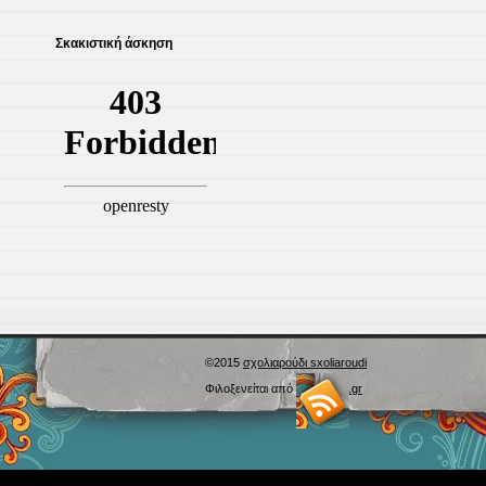
Σκακιστική άσκηση
©2015
σχολιαρούδι sxoliaroudi
Φιλοξενείται από
Blogs.sch.gr