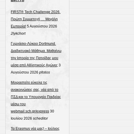
FIRST® Tech Challenge 2026.
Πρώτη Συμμετοχή … Μεγάλη
Εμπειρία!
5 Αυγούστου 2026
2lykchort
Γυμνάσιο-Λύκειο Dortmund.
Διαδικτυακό Μάθημα. Μαθαίνω
την Ιστορία της Πατρίδας μου
μέσα από Αθλητικούς Αγώνες
3
Αυγούστου 2026
pfotios
Μοιραστείτε εύκολα τις
ανακοινώσεις σας, νέα από το
ΠΣΔ και το Υπουργείο Παιδείας
μέσω του
webmail.sch.gr/express
30
Ιουλίου 2026
scheditor
Τα Erasmus νέα μας! – Ιούλιος