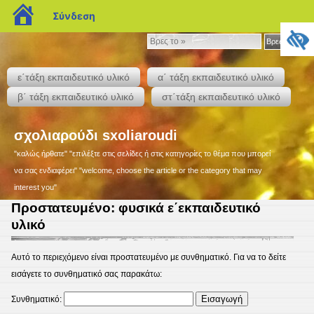
blogs.sch.gr
Σύνδεση
Βρες
Βρες το »
το
»
ε΄τάξη εκπαιδευτικό υλικό
α΄ τάξη εκπαιδευτικό υλικό
β΄ τάξη εκπαιδευτικό υλικό
στ΄τάξη εκπαιδευτικό υλικό
σχολιαρούδι sxoliaroudi
"καλώς ήρθατε" "επιλέξτε στις σελίδες ή στις κατηγορίες το θέμα που μπορεί
να σας ενδιαφέρει" "welcome, choose the article or the category that may
interest you"
Πρoστατευμένο: φυσικά ε΄εκπαιδευτικό
υλικό
Αυτό το περιεχόμενο είναι προστατευμένο με συνθηματικό. Για να το δείτε
εισάγετε το συνθηματικό σας παρακάτω:
Συνθηματικό: