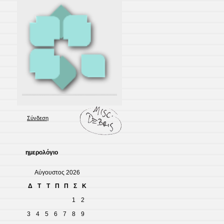
Σύνδεση
ημερολόγιο
Αύγουστος 2026
Δ
Τ
Τ
Π
Π
Σ
Κ
1
2
3
4
5
6
7
8
9