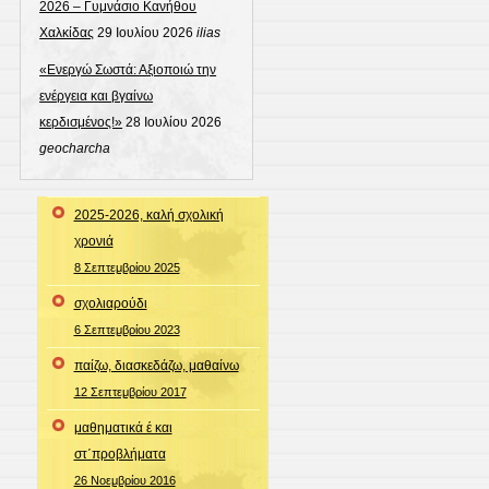
2026 – Γυμνάσιο Κανήθου
Χαλκίδας
29 Ιουλίου 2026
ilias
«Ενεργώ Σωστά: Αξιοποιώ την
ενέργεια και βγαίνω
κερδισμένος!»
28 Ιουλίου 2026
geocharcha
2025-2026, καλή σχολική
χρονιά
8 Σεπτεμβρίου 2025
σχολιαρούδι
6 Σεπτεμβρίου 2023
παίζω, διασκεδάζω, μαθαίνω
12 Σεπτεμβρίου 2017
μαθηματικά έ και
στ΄προβλήματα
26 Νοεμβρίου 2016