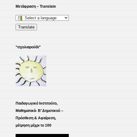
Μετάφραση – Translate
Select
a
Translate
language
to
“σχολιαρούδι”
translate
this
page
Παιδαγωγικό Ινστιτούτο,
Μαθηματικά- Β’ Δημοτικού –
Πρόσθεση & Αφαίρεση,
μέτρηση μέχρι το 100