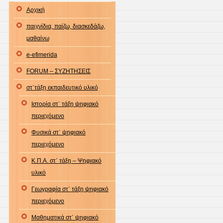
Αρχική
παιχνίδια, παίζω, διασκεδάζω,
μαθαίνω
e-efimerida
FORUM – ΣΥΖΗΤΗΣΕΙΣ
στ΄τάξη εκπαιδευτικό υλικό
Ιστορία στ΄ τάξη ψηφιακό
περιεχόμενο
Φυσικά στ΄ ψηφιακό
περιεχόμενο
Κ.Π.Α. στ΄ τάξη – Ψηφιακό
υλικό
Γεωγραφία στ΄ τάξη ψηφιακό
περιεχόμενο
Μαθηματικά στ΄ ψηφιακό