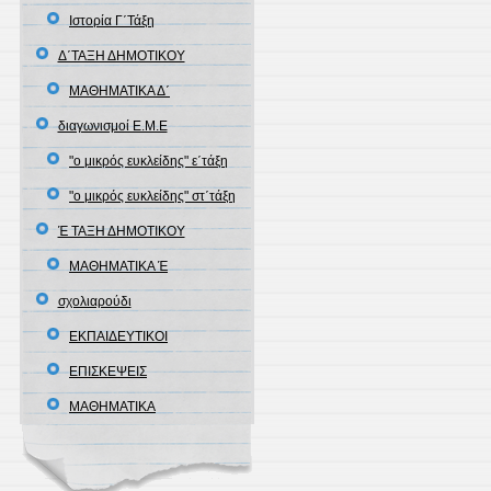
Ιστορία Γ΄Τάξη
Δ΄ΤΑΞΗ ΔΗΜΟΤΙΚΟΥ
ΜΑΘΗΜΑΤΙΚΑ Δ΄
διαγωνισμοί Ε.Μ.Ε
"ο μικρός ευκλείδης" ε΄τάξη
"ο μικρός ευκλείδης" στ΄τάξη
Έ ΤΑΞΗ ΔΗΜΟΤΙΚΟΥ
ΜΑΘΗΜΑΤΙΚΑ Έ
σχολιαρούδι
ΕΚΠΑΙΔΕΥΤΙΚΟΙ
ΕΠΙΣΚΕΨΕΙΣ
ΜΑΘΗΜΑΤΙΚΑ