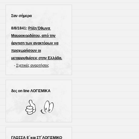
Σαν σήμερα
8/8/1841:
Ρήξη Όθωνα 
Μαυροκορδάτου, από την
άρνηση των ανακτόρων να
προχωρήσουν οι
μεταρρυθμίσεις στην Ελλάδα.
-
Σχετικές αναρτήσεις
δες on line ΛΟΓΙΣΜΙΚΑ
ΓΛΩΣΣΑ Ε΄και ΣΤ΄ΛΟΓΙΣΜΙΚΟ