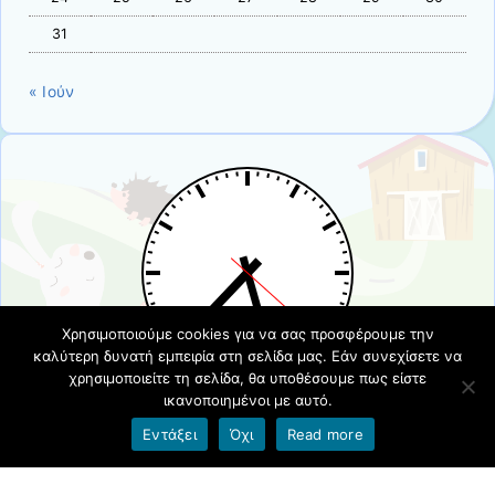
31
« Ιούν
Χρησιμοποιούμε cookies για να σας προσφέρουμε την
καλύτερη δυνατή εμπειρία στη σελίδα μας. Εάν συνεχίσετε να
χρησιμοποιείτε τη σελίδα, θα υποθέσουμε πως είστε
ικανοποιημένοι με αυτό.
Όροι χρήσης blogs.sch.gr
|
Δήλωση προσβασιμότητας
Εντάξει
Όχι
Read more