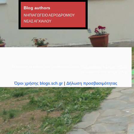
Blog authors
ΝΗΠΙΑΓΩΓΕΙΟ ΑΕΡΟΔΡΟΜΙΟΥ
ΝΕΑΣ ΑΓΧΙΑΛΟΥ
Εκπέμψτε τα άρθρα σας χρησιμοποιώντας
RSS άρθρων
ή
Σχόλια (RSS)
.
Φιλοξενείται από
Blogs.sch.gr
Όροι χρήσης blogs.sch.gr
|
Δήλωση προσβασιμότητας