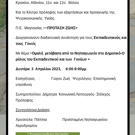
Κροκίου, Αϊδινίου, 11ο και 12ο Βόλου
Και το Κέντρο πρόληψης των εξαρτήσεων και προαγωγής της
Ψυχοκοινωνικής Υγείας
Π.Ε. Μαγνησίας <<
ΠΡΟΤΑΣΗ ΖΩΗΣ>
Διοργανώνουν διαδικτυακή συνάντηση για τους
Εκπαιδευτικούς και
τους Γονείς
Με θέμα:<
Ομαλή μετάβαση από το Νηπιαγωγείο στο Δημοτικό-Ο
ρόλος του Εκπαιδευτικού και των Γονέων >
Δευτέρα 3 Απριλίου 2023, 6:00-9:00μμ
Εισηγήτριες : Γώγου Ζωή Ψυχολόγος- Επιστημονική
υπεύθυνη
Σωτηροπούλου Δήμητρα Κοινωνική Λειτουργός- Στέλεχος
Πρόληψης
Συντονίστρια Δράσης
Χρυσούλα Πάππια Προϊσταμένη Νηπιαγωγείου
Αεροδρομίου