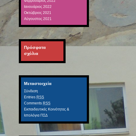
Φεβρουάριος 2022
Ιανουάριος 2022
Οκτώβριος 2021
Αύγουστος 2021
Πρόσφατα
σχόλια
Μεταστοιχεία
Σύνδεση
Entries
RSS
Comments
RSS
Εκπαιδευτικές Κοινότητες &
Ιστολόγια ΠΣΔ