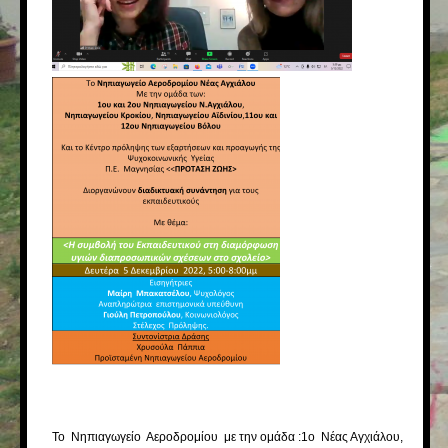
Το Νηπιαγωγείο Αεροδρομίου με την ομάδα :1ο Νέας Αγχιάλου,