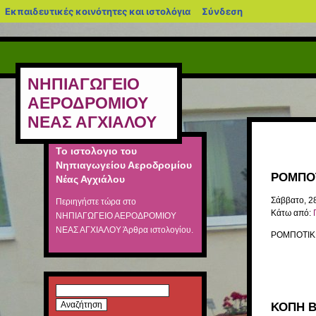
blogs.sch.gr
Εκπαιδευτικές κοινότητες και ιστολόγια
Σύνδεση
ΝΗΠΙΑΓΩΓΕΙΟ
ΑΕΡΟΔΡΟΜΙΟΥ
ΝΕΑΣ ΑΓΧΙΑΛΟΥ
Το ιστολογιο του
Νηπιαγωγείου Αεροδρομίου
ΡΟΜΠΟΤ
Νέας Αγχιάλου
Σάββατο, 2
Περιηγήστε τώρα στο
Κάτω από:
ΝΗΠΙΑΓΩΓΕΙΟ ΑΕΡΟΔΡΟΜΙΟΥ
ΝΕΑΣ ΑΓΧΙΑΛΟΥ
Άρθρα ιστολογίου.
ΡΟΜΠΟΤΙΚΗ
Αναζήτηση
για:
ΚΟΠΗ Β