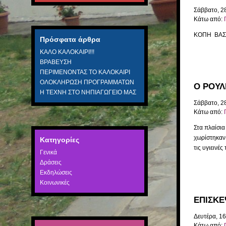
Σάββατο, 2
Κάτω από:
ΚΟΠΗ ΒΑΣΙ
Πρόσφατα άρθρα
ΚΑΛΟ ΚΑΛΟΚΑΙΡΙ!!!
ΒΡΑΒΕΥΣΗ
ΠΕΡΙΜΕΝΟΝΤΑΣ ΤΟ ΚΑΛΟΚΑΙΡΙ
ΟΛΟΚΛΗΡΩΣΗ ΠΡΟΓΡΑΜΜΑΤΩΝ
Ο ΡΟΥΛ
Η ΤΕΧΝΗ ΣΤΟ ΝΗΠΙΑΓΩΓΕΙΟ ΜΑΣ
Σάββατο, 2
Κάτω από:
Στα πλαίσια
χωρίστηκαν 
Kατηγορίες
τις υγιεινέ
Γενικά
Δράσεις
Εκδηλώσεις
Κοινωνικές
ΕΠΙΣΚΕ
Δευτέρα, 16
Κάτω από: