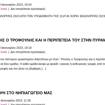
8 Ιανουαρίου 2023, 19:24
στο
Γενικά
|
Δεν επιτρέπεται σχολιασμός
ΚΟΠΗ
ΛΟΠΙΤΑΣ 2023 ΑΠΟ ΤΟΝ ΥΠΟΔΙΟΙΚΗΤΗ ΤΗΣ 111Π.Μ. ΚΟΠΗ ΒΑΣΙΛΟΠΙΤΑΣ 202
ΒΑΣΙΛΟΠΙΤΑΣ
2023
ΗΣ Ο ΤΡΟΦΟΥΛΗΣ ΚΑΙ Η ΠΕΡΙΠΕΤΕΙΑ ΤΟΥ ΣΤΗΝ ΠΥΡΑΜ
8 Ιανουαρίου 2023, 19:18
στο
Γενικά
|
Δεν επιτρέπεται σχολιασμός
Ο
 του δεύτερου εργαστηρίου δεξιοτήτων με τίτλο ” Ρούλης ο Τροφούλης και η περιπέ
ΡΟΥΛΗΣ
σε δύο ομάδες. Η κάθε ομάδα έκοψε με ψαλίδι υγιεινές ή ανθυγιεινές τροφές από 
Ο
ς τροφές και στο άλλο τις βλαβερές […]
ΤΡΟΦΟΥΛΗΣ
ΚΑΙ
Η
ΠΕΡΙΠΕΤΕΙΑ
ΤΟΥ
ΣΤΗΝ
ΨΗ ΣΤΟ ΝΗΠΙΑΓΩΓΕΙΟ ΜΑΣ
ΠΥΡΑΜΙΔΑ
ΤΗΣ
 Ιανουαρίου 2023, 11:30
ΥΓΙΕΙΝΗΣ
στο
Γενικά
|
Δεν επιτρέπεται σχολιασμός