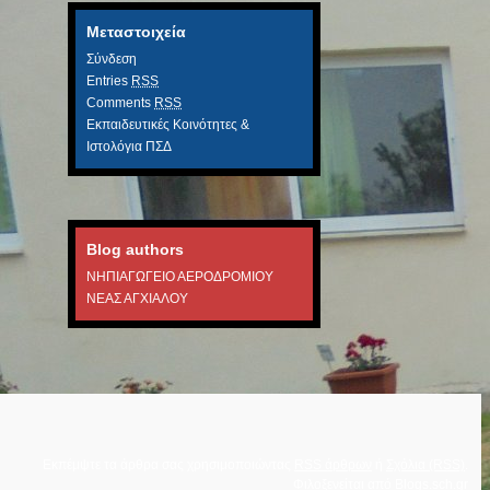
Μεταστοιχεία
Σύνδεση
Entries
RSS
Comments
RSS
Εκπαιδευτικές Κοινότητες &
Ιστολόγια ΠΣΔ
Blog authors
ΝΗΠΙΑΓΩΓΕΙΟ ΑΕΡΟΔΡΟΜΙΟΥ
ΝΕΑΣ ΑΓΧΙΑΛΟΥ
Εκπέμψτε τα άρθρα σας χρησιμοποιώντας
RSS άρθρων
ή
Σχόλια (RSS)
.
Φιλοξενείται από
Blogs.sch.gr