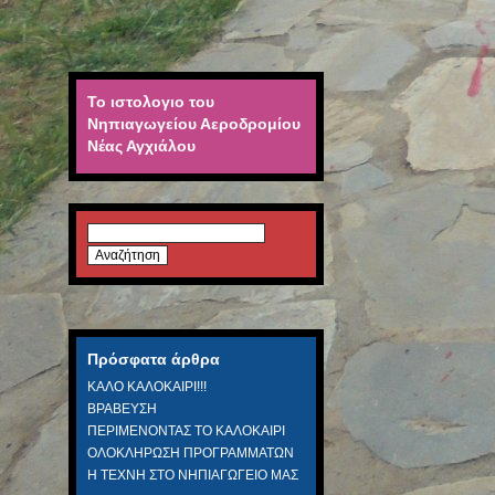
Το ιστολογιο του
Νηπιαγωγείου Αεροδρομίου
Νέας Αγχιάλου
Αναζήτηση
για:
Πρόσφατα άρθρα
ΚΑΛΟ ΚΑΛΟΚΑΙΡΙ!!!
ΒΡΑΒΕΥΣΗ
ΠΕΡΙΜΕΝΟΝΤΑΣ ΤΟ ΚΑΛΟΚΑΙΡΙ
ΟΛΟΚΛΗΡΩΣΗ ΠΡΟΓΡΑΜΜΑΤΩΝ
Η ΤΕΧΝΗ ΣΤΟ ΝΗΠΙΑΓΩΓΕΙΟ ΜΑΣ