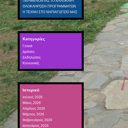
ΠΕΡΙΜΕΝΟΝΤΑΣ ΤΟ ΚΑΛΟΚΑΙΡΙ
ΟΛΟΚΛΗΡΩΣΗ ΠΡΟΓΡΑΜΜΑΤΩΝ
Η ΤΕΧΝΗ ΣΤΟ ΝΗΠΙΑΓΩΓΕΙΟ ΜΑΣ
Kατηγορίες
Γενικά
Δράσεις
Εκδηλώσεις
Κοινωνικές
Ιστορικό
Ιούνιος 2026
Μάιος 2026
Απρίλιος 2026
Μάρτιος 2026
Φεβρουάριος 2026
Ιανουάριος 2026