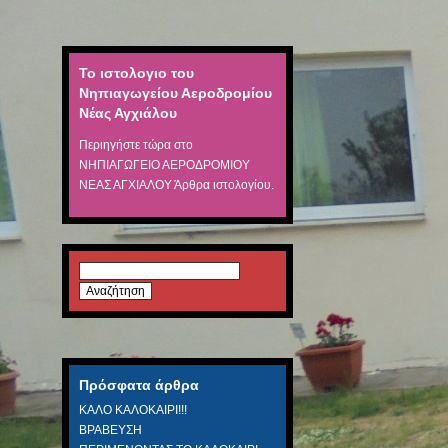
Το ιστολογιο του
Νηπιαγωγείου Αεροδρομίου
Νέας Αγχιάλου
Περιηγήστε τώρα στο
ΝΗΠΙΑΓΩΓΕΙΟ ΑΕΡΟΔΡΟΜΙΟΥ
ΝΕΑΣ ΑΓΧΙΑΛΟΥ
Άρθρα ιστολογίου.
Αναζήτηση
για:
Πρόσφατα άρθρα
ΚΑΛΟ ΚΑΛΟΚΑΙΡΙ!!!
ΒΡΑΒΕΥΣΗ