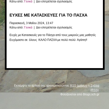
στο
Κάτω από:
Γενικά
|
Δεν επιτρέπεται σχολιασμός
Η
ΚΑΛΥΤΕΡΗ
ΕΥΧΕΣ ΜΕ ΚΑΤΑΣΚΕΥΕΣ ΓΙΑ ΤΟ ΠΑΣΧΑ
ΜΑΜΑ
ΤΟΥ
Παρασκευή, 3 Μαΐου 2024, 13:47
ΚΟΣΜΟΥ
στο
Κάτω από:
Γενικά
|
Δεν επιτρέπεται σχολιασμός
ΕΥΧΕΣ
Ευχές με Κατασκευές για το Πάσχα από τους μικρούς μας μαθητές
ΜΕ
Ευχόμαστε σε όλους ΚΑΛΟ ΠΑΣΧΑ με πολύ-πολύ Αγάπη!!
ΚΑΤΑΣΚΕΥΕΣ
ΓΙΑ
ΤΟ
ΠΑΣΧΑ
Εκπέμψτε τα άρθρα σας χρησιμοποιώντας
RSS άρθρων
ή
Σχόλια
(RSS)
.
Φιλοξενείται από
Blogs.sch.gr