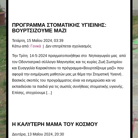
ΠΡΟΓΡΑΜΜΑ ΣΤΟΜΑΤΙΚΗΣ ΥΓΙΕΙΝΗΣ:
ΒΟΥΡΤΣΙΖΟΥΜΕ ΜΑΖΙ
Τετάρτη, 15 Μαΐου 2024, 03:39
στο
Κάτω από:
Γενικά
|
Δεν επιτρέπεται σχολιασμός
ΠΡΟΓΡΑΜΜΑ
Την Τρίτη 14-5-2024 πραγματοποιήθηκε στο Νηπιαγωγείο μας από
ΣΤΟΜΑΤΙΚΗΣ
τον Οδοντιατρικό σύλλογο Μαγνησίας και τις κυρίες Ζωή Σωτηρίου
ΥΓΙΕΙΝΗΣ:
και Ευαγγελία Καρακίτσιου το πρόγραμμα«Βουρτσίζουμε μαζί» που
ΒΟΥΡΤΣΙΖΟΥΜΕ
ΜΑΖΙ
αφορά την ενημέρωση μαθητών μας με θέμα την Στοματική Υγιεινή .
Βασικός σκοπός του προγράμματος είναι να ενημερώσει και να
εκπαιδεύσει τα παιδιά για τις σωστές συνήθειες στοματικής υγιεινής.
Επίσης, στοχεύουμε […]
Η ΚΑΛΥΤΕΡΗ ΜΑΜΑ ΤΟΥ ΚΟΣΜΟΥ
Δευτέρα, 13 Μαΐου 2024, 20:30